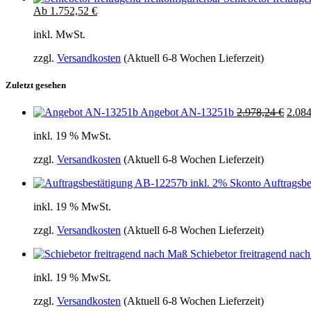
Ab
1.752,52
€
inkl. MwSt.
zzgl.
Versandkosten
(Aktuell 6-8 Wochen Lieferzeit)
Zuletzt gesehen
Ursprünglicher
Aktuel
Angebot AN-13251b
2.978,24
€
2.08
Preis
Preis
inkl. 19 % MwSt.
war:
ist:
2.978,24 €
2.978,
zzgl.
Versandkosten
(Aktuell 6-8 Wochen Lieferzeit)
Auftragsb
inkl. 19 % MwSt.
zzgl.
Versandkosten
(Aktuell 6-8 Wochen Lieferzeit)
Schiebetor freitragend na
inkl. 19 % MwSt.
zzgl.
Versandkosten
(Aktuell 6-8 Wochen Lieferzeit)