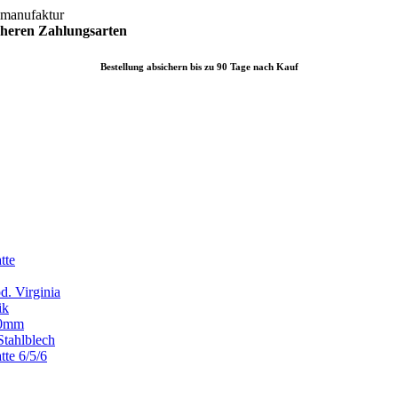
lmanufaktur
icheren
Zahlungsarten
Bestellung absichern bis zu 90 Tage nach Kauf
tte
d. Virginia
ik
x80mm
Stahlblech
tte 6/5/6