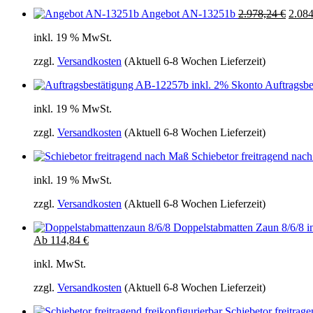
Ursprünglicher
Aktuel
Angebot AN-13251b
2.978,24
€
2.08
Preis
Preis
inkl. 19 % MwSt.
war:
ist:
2.978,24 €
2.978,
zzgl.
Versandkosten
(Aktuell 6-8 Wochen Lieferzeit)
Auftragsb
inkl. 19 % MwSt.
zzgl.
Versandkosten
(Aktuell 6-8 Wochen Lieferzeit)
Schiebetor freitragend na
inkl. 19 % MwSt.
zzgl.
Versandkosten
(Aktuell 6-8 Wochen Lieferzeit)
Doppelstabmatten Zaun 8/6/8 i
Ab
114,84
€
inkl. MwSt.
zzgl.
Versandkosten
(Aktuell 6-8 Wochen Lieferzeit)
Schiebetor freitrage