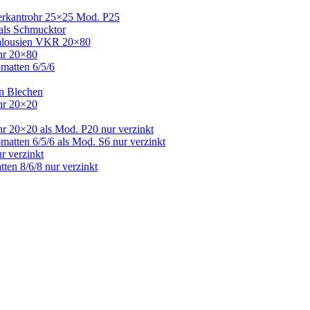
Vierkantrohr 25×25 Mod. P25
 als Schmucktor
 Jalousien VKR 20×80
ohr 20×80
bmatten 6/5/6
en Blechen
ohr 20×20
hr 20×20 als Mod. P20 nur verzinkt
matten 6/5/6 als Mod. S6 nur verzinkt
r verzinkt
ten 8/6/8 nur verzinkt