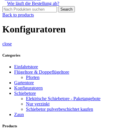
Wie läuft die Bestellung ab?
Search
Back to products
Konfiguratoren
close
Categories
Einfahrtstore
Flügeltore & Doppeflügeltore
Pforten
Gartentore
Konfiguratoren
Schiebetore
Elektrische Schiebetore - Paketangebote
Nur verzinkt
Schiebetor pulverbeschichtet kaufen
Zaun
Products