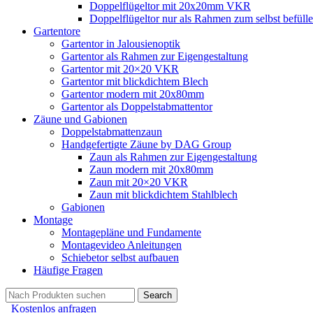
Doppelflügeltor mit 20x20mm VKR
Doppelflügeltor nur als Rahmen zum selbst befüll
Gartentore
Gartentor in Jalousienoptik
Gartentor als Rahmen zur Eigengestaltung
Gartentor mit 20×20 VKR
Gartentor mit blickdichtem Blech
Gartentor modern mit 20x80mm
Gartentor als Doppelstabmattentor
Zäune und Gabionen
Doppelstabmattenzaun
Handgefertigte Zäune by DAG Group
Zaun als Rahmen zur Eigengestaltung
Zaun modern mit 20x80mm
Zaun mit 20×20 VKR
Zaun mit blickdichtem Stahlblech
Gabionen
Montage
Montagepläne und Fundamente
Montagevideo Anleitungen
Schiebetor selbst aufbauen
Häufige Fragen
Search
Kostenlos anfragen