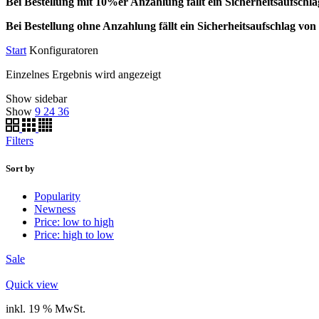
Bei Bestellung mit 10%er Anzahlung fällt ein Sicherheitsaufsch
Bei Bestellung ohne Anzahlung fällt ein Sicherheitsaufschlag v
Start
Konfiguratoren
Einzelnes Ergebnis wird angezeigt
Show sidebar
Show
9
24
36
Filters
Sort by
Popularity
Newness
Price: low to high
Price: high to low
Sale
Quick view
inkl. 19 % MwSt.