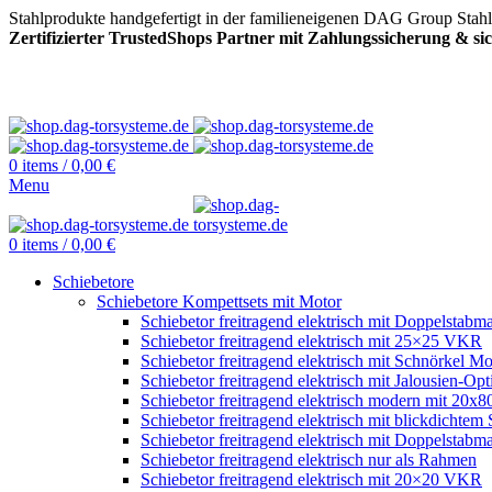
Stahlprodukte handgefertigt in der familieneigenen DAG Group Stah
Zertifizierter TrustedShops Partner mit Zahlungssicherung & s
0
items
/
0,00
€
Menu
0
items
/
0,00
€
Schiebetore
Schiebetore Kompettsets mit Motor
Schiebetor freitragend elektrisch mit Doppelstabma
Schiebetor freitragend elektrisch mit 25×25 VKR
Schiebetor freitragend elektrisch mit Schnörkel Mo
Schiebetor freitragend elektrisch mit Jalousien-Opt
Schiebetor freitragend elektrisch modern mit 20
Schiebetor freitragend elektrisch mit blickdichtem 
Schiebetor freitragend elektrisch mit Doppelstabma
Schiebetor freitragend elektrisch nur als Rahmen
Schiebetor freitragend elektrisch mit 20×20 VKR