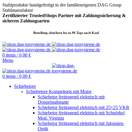
Stahlprodukte handgefertigt in der familieneigenen DAG Group
Stahlmanufaktur
Zertifizierter TrustedShops Partner mit Zahlungssicherung &
sicheren
Zahlungsarten
Bestellung absichern bis zu 90 Tage nach Kauf
0
items
/
0,00
€
Menu
0
items
/
0,00
€
Schiebetore
Schiebetore Kompettsets mit Motor
Schiebetor freitragend elektrisch mit
Doppelstabmatte
Schiebetor freitragend elektrisch mit 25×25 VKR
Schiebetor freitragend elektrisch mit Schnörkel
Mod. Virginia
Schiebetor freitragend elektrisch mit Jalousien-
Optik