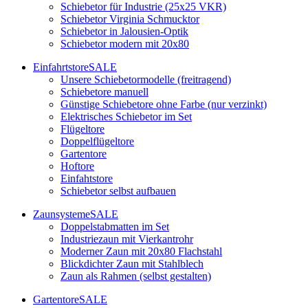
Schiebetor für Industrie (25x25 VKR)
Schiebetor Virginia Schmucktor
Schiebetor in Jalousien-Optik
Schiebetor modern mit 20x80
Einfahrtstore
SALE
Unsere Schiebetormodelle (freitragend)
Schiebetore manuell
Günstige Schiebetore ohne Farbe (nur verzinkt)
Elektrisches Schiebetor im Set
Flügeltore
Doppelflügeltore
Gartentore
Hoftore
Einfahtstore
Schiebetor selbst aufbauen
Zaunsysteme
SALE
Doppelstabmatten im Set
Industriezaun mit Vierkantrohr
Moderner Zaun mit 20x80 Flachstahl
Blickdichter Zaun mit Stahlblech
Zaun als Rahmen (selbst gestalten)
Gartentore
SALE