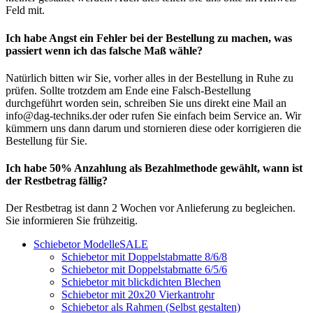
Feld mit.
Ich habe Angst ein Fehler bei der Bestellung zu machen, was
passiert wenn ich das falsche Maß wähle?
Natürlich bitten wir Sie, vorher alles in der Bestellung in Ruhe zu
prüfen. Sollte trotzdem am Ende eine Falsch-Bestellung
durchgeführt worden sein, schreiben Sie uns direkt eine Mail an
info@dag-techniks.der oder rufen Sie einfach beim Service an. Wir
kümmern uns dann darum und stornieren diese oder korrigieren die
Bestellung für Sie.
Ich habe 50% Anzahlung als Bezahlmethode gewählt, wann ist
der Restbetrag fällig?
Der Restbetrag ist dann 2 Wochen vor Anlieferung zu begleichen.
Sie informieren Sie frühzeitig.
Schiebetor Modelle
SALE
Schiebetor mit Doppelstabmatte 8/6/8
Schiebetor mit Doppelstabmatte 6/5/6
Schiebetor mit blickdichten Blechen
Schiebetor mit 20x20 Vierkantrohr
Schiebetor als Rahmen (Selbst gestalten)