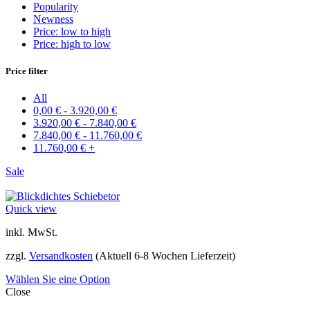
Popularity
Newness
Price: low to high
Price: high to low
Price filter
All
0,00
€
-
3.920,00
€
3.920,00
€
-
7.840,00
€
7.840,00
€
-
11.760,00
€
11.760,00
€
+
Sale
Quick view
inkl. MwSt.
zzgl.
Versandkosten
(Aktuell 6-8 Wochen Lieferzeit)
Wählen Sie eine Option
Close