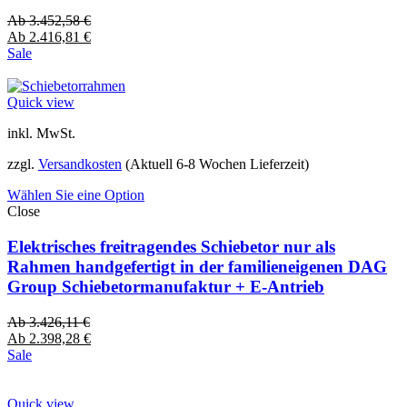
Ab
3.452,58
€
Ab
2.416,81
€
Sale
Quick view
inkl. MwSt.
zzgl.
Versandkosten
(Aktuell 6-8 Wochen Lieferzeit)
Wählen Sie eine Option
Close
Elektrisches freitragendes Schiebetor nur als
Rahmen handgefertigt in der familieneigenen DAG
Group Schiebetormanufaktur + E-Antrieb
Ab
3.426,11
€
Ab
2.398,28
€
Sale
Quick view