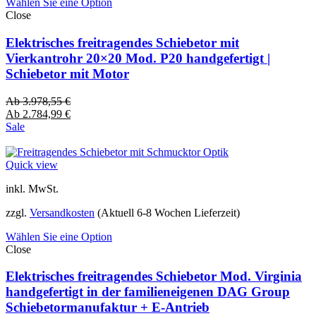
Wählen Sie eine Option
Close
Elektrisches freitragendes Schiebetor mit
Vierkantrohr 20×20 Mod. P20 handgefertigt |
Schiebetor mit Motor
Ab
3.978,55
€
Ab
2.784,99
€
Sale
Quick view
inkl. MwSt.
zzgl.
Versandkosten
(Aktuell 6-8 Wochen Lieferzeit)
Wählen Sie eine Option
Close
Elektrisches freitragendes Schiebetor Mod. Virginia
handgefertigt in der familieneigenen DAG Group
Schiebetormanufaktur + E-Antrieb