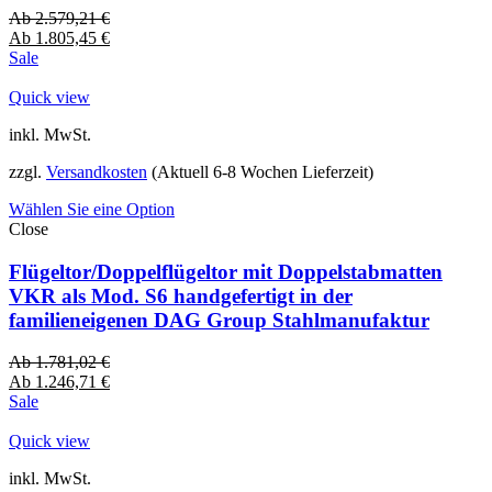
Ab
2.579,21
€
Ab
1.805,45
€
Sale
Quick view
inkl. MwSt.
zzgl.
Versandkosten
(Aktuell 6-8 Wochen Lieferzeit)
Wählen Sie eine Option
Close
Flügeltor/Doppelflügeltor mit Doppelstabmatten
VKR als Mod. S6 handgefertigt in der
familieneigenen DAG Group Stahlmanufaktur
Ab
1.781,02
€
Ab
1.246,71
€
Sale
Quick view
inkl. MwSt.