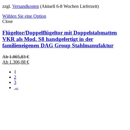
zzgl.
Versandkosten
(Aktuell 6-8 Wochen Lieferzeit)
Wählen Sie eine Option
Close
Flügeltor/Doppelflügeltor mit Doppelstabmatten
VKR als Mod. S8 handgefertigt in der
familieneigenen DAG Group Stahlmanufaktur
Ab
1.865,83
€
Ab
1.306,08
€
1
2
3
→