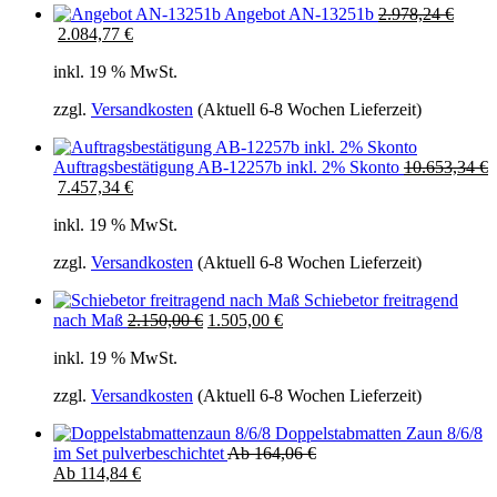
Ursprünglicher
Angebot AN-13251b
2.978,24
€
Aktueller
Preis
2.084,77
€
Preis
war:
inkl. 19 % MwSt.
ist:
2.978,24 €
2.978,24 €.
zzgl.
Versandkosten
(Aktuell 6-8 Wochen Lieferzeit)
Ursprünglich
Auftragsbestätigung AB-12257b inkl. 2% Skonto
10.653,34
€
Aktueller
Preis
7.457,34
€
Preis
war:
inkl. 19 % MwSt.
ist:
10.653,34 €
10.653,34 €.
zzgl.
Versandkosten
(Aktuell 6-8 Wochen Lieferzeit)
Schiebetor freitragend
Ursprünglicher
Aktueller
nach Maß
2.150,00
€
1.505,00
€
Preis
Preis
inkl. 19 % MwSt.
war:
ist:
2.150,00 €
2.150,00 €.
zzgl.
Versandkosten
(Aktuell 6-8 Wochen Lieferzeit)
Doppelstabmatten Zaun 8/6/8
im Set pulverbeschichtet
Ab
164,06
€
Ab
114,84
€