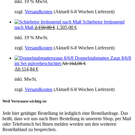
inkl. 19 % MwSt.
ist:
10.653,34 €
10.653,34 €.
zzgl.
Versandkosten
(Aktuell 6-8 Wochen Lieferzeit)
Schiebetor freitragend
Ursprünglicher
Aktueller
nach Maß
2.150,00
€
1.505,00
€
Preis
Preis
inkl. 19 % MwSt.
war:
ist:
2.150,00 €
2.150,00 €.
zzgl.
Versandkosten
(Aktuell 6-8 Wochen Lieferzeit)
Doppelstabmatten Zaun 8/6/8
im Set pulverbeschichtet
Ab
164,06
€
Ab
114,84
€
inkl. MwSt.
zzgl.
Versandkosten
(Aktuell 6-8 Wochen Lieferzeit)
Weil Vertrauen wichtig ist
Jede hier getätigte Bestellung ist lediglich eine Bestellanfrage. Das
heißt, dass wir uns nach Ihrer Bestellung in unserem Shop, per Mail
oder Telefonisch bei Ihnen melden werden um den weiteren
Bestellablauf zu besprechen.