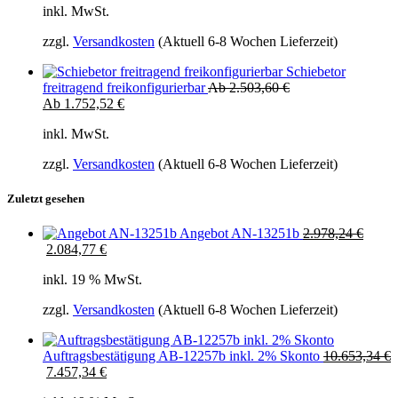
inkl. MwSt.
zzgl.
Versandkosten
(Aktuell 6-8 Wochen Lieferzeit)
Schiebetor
freitragend freikonfigurierbar
Ab
2.503,60
€
Ab
1.752,52
€
inkl. MwSt.
zzgl.
Versandkosten
(Aktuell 6-8 Wochen Lieferzeit)
Zuletzt gesehen
Ursprünglicher
Angebot AN-13251b
2.978,24
€
Aktueller
Preis
2.084,77
€
Preis
war:
inkl. 19 % MwSt.
ist:
2.978,24 €
2.978,24 €.
zzgl.
Versandkosten
(Aktuell 6-8 Wochen Lieferzeit)
Ursprünglich
Auftragsbestätigung AB-12257b inkl. 2% Skonto
10.653,34
€
Aktueller
Preis
7.457,34
€
Preis
war: