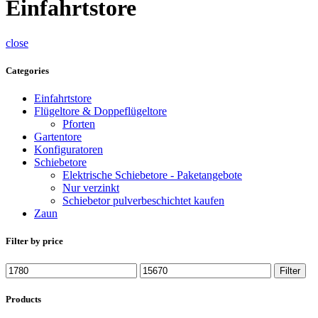
Einfahrtstore
close
Categories
Einfahrtstore
Flügeltore & Doppeflügeltore
Pforten
Gartentore
Konfiguratoren
Schiebetore
Elektrische Schiebetore - Paketangebote
Nur verzinkt
Schiebetor pulverbeschichtet kaufen
Zaun
Filter by price
Min.
Max.
Filter
Preis
Preis
Products