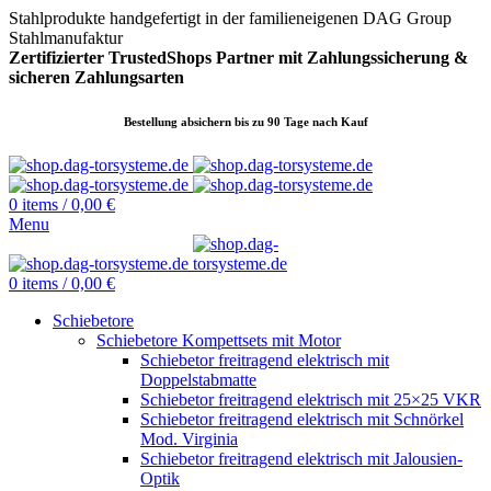
Stahlprodukte handgefertigt in der familieneigenen DAG Group
Stahlmanufaktur
Zertifizierter TrustedShops Partner mit Zahlungssicherung &
sicheren
Zahlungsarten
Bestellung absichern bis zu 90 Tage nach Kauf
0
items
/
0,00
€
Menu
0
items
/
0,00
€
Schiebetore
Schiebetore Kompettsets mit Motor
Schiebetor freitragend elektrisch mit
Doppelstabmatte
Schiebetor freitragend elektrisch mit 25×25 VKR
Schiebetor freitragend elektrisch mit Schnörkel
Mod. Virginia
Schiebetor freitragend elektrisch mit Jalousien-
Optik