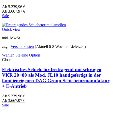
Ab
5.239,96
€
Ab
3.667,97
€
Sale
Quick view
inkl. MwSt.
zzgl.
Versandkosten
(Aktuell 6-8 Wochen Lieferzeit)
Wählen Sie eine Option
Close
Elektrisches Schiebetor freitragend mit schrägen
VKR 20×80 als Mod. JL10 handgefertigt in der
familieneigenen DAG Group Schiebetormanufaktur
+ E-Antrieb
Ab
5.239,96
€
Ab
3.667,97
€
Sale