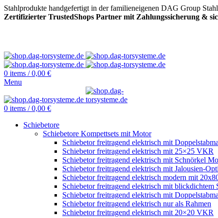
Stahlprodukte handgefertigt in der familieneigenen DAG Group Stah
Zertifizierter TrustedShops Partner mit Zahlungssicherung & s
0
items
/
0,00
€
Menu
0
items
/
0,00
€
Schiebetore
Schiebetore Kompettsets mit Motor
Schiebetor freitragend elektrisch mit Doppelstabma
Schiebetor freitragend elektrisch mit 25×25 VKR
Schiebetor freitragend elektrisch mit Schnörkel Mo
Schiebetor freitragend elektrisch mit Jalousien-Opt
Schiebetor freitragend elektrisch modern mit 20
Schiebetor freitragend elektrisch mit blickdichtem 
Schiebetor freitragend elektrisch mit Doppelstabma
Schiebetor freitragend elektrisch nur als Rahmen
Schiebetor freitragend elektrisch mit 20×20 VKR