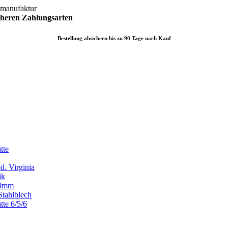
lmanufaktur
icheren
Zahlungsarten
Bestellung absichern bis zu 90 Tage nach Kauf
tte
d. Virginia
ik
x80mm
Stahlblech
tte 6/5/6