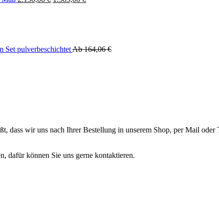
Preis
Preis
war:
ist:
2.150,00 €
2.150,00 €.
m Set pulverbeschichtet
Ab
164,06
€
 heißt, dass wir uns nach Ihrer Bestellung in unserem Shop, per Mail od
n, dafür können Sie uns gerne kontaktieren.