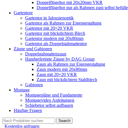
Doppelflügeltor mit 20x20mm VKR
Doppelflügeltor nur als Rahmen zum selbst befüll
Gartentore
Gartentor in Jalousienoptik
Gartentor als Rahmen zur Eigengestaltung
Gartentor mit 20×20 VKR
Gartentor mit blickdichtem Blech
Gartentor modern mit 20x80mm
Gartentor als Doppelstabmattentor
Zäune und Gabionen
Doppelstabmattenzaun
Handgefertigte Zäune by DAG Group
Zaun als Rahmen zur Eigengestaltung
Zaun modern mit 20x80mm
Zaun mit 20×20 VKR
Zaun mit blickdichtem Stahlblech
Gabionen
Montage
Montagepläne und Fundamente
Montagevideo Anleitungen
Schiebetor selbst aufbauen
Häufige Fragen
Search
Kostenlos anfragen