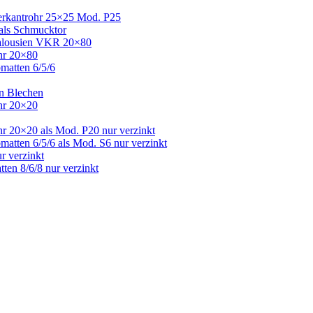
Vierkantrohr 25×25 Mod. P25
 als Schmucktor
 Jalousien VKR 20×80
ohr 20×80
bmatten 6/5/6
en Blechen
ohr 20×20
hr 20×20 als Mod. P20 nur verzinkt
matten 6/5/6 als Mod. S6 nur verzinkt
r verzinkt
ten 8/6/8 nur verzinkt