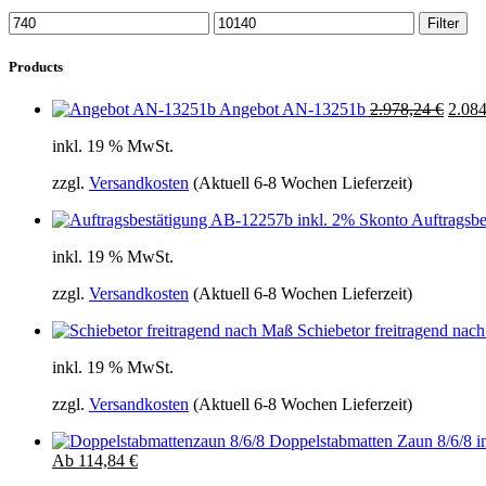
Min.
Max.
Filter
Preis
Preis
Products
Ursprünglicher
Aktuel
Angebot AN-13251b
2.978,24
€
2.08
Preis
Preis
inkl. 19 % MwSt.
war:
ist:
2.978,24 €
2.978,
zzgl.
Versandkosten
(Aktuell 6-8 Wochen Lieferzeit)
Auftragsb
inkl. 19 % MwSt.
zzgl.
Versandkosten
(Aktuell 6-8 Wochen Lieferzeit)
Schiebetor freitragend na
inkl. 19 % MwSt.
zzgl.
Versandkosten
(Aktuell 6-8 Wochen Lieferzeit)
Doppelstabmatten Zaun 8/6/8 i
Ab
114,84
€