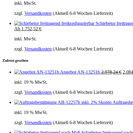
inkl. MwSt.
zzgl.
Versandkosten
(Aktuell 6-8 Wochen Lieferzeit)
Schiebetor freitrage
Ab
1.752,52
€
inkl. MwSt.
zzgl.
Versandkosten
(Aktuell 6-8 Wochen Lieferzeit)
Zuletzt gesehen
Ursprünglicher
Aktuel
Angebot AN-13251b
2.978,24
€
2.08
Preis
Preis
inkl. 19 % MwSt.
war:
ist:
2.978,24 €
2.978,
zzgl.
Versandkosten
(Aktuell 6-8 Wochen Lieferzeit)
Auftragsb
inkl. 19 % MwSt.
zzgl.
Versandkosten
(Aktuell 6-8 Wochen Lieferzeit)
Schiebetor freitragend na