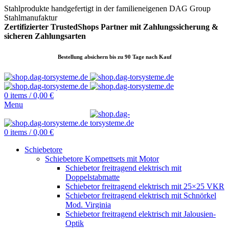
Stahlprodukte handgefertigt in der familieneigenen DAG Group
Stahlmanufaktur
Zertifizierter TrustedShops Partner mit Zahlungssicherung &
sicheren
Zahlungsarten
Bestellung absichern bis zu 90 Tage nach Kauf
0
items
/
0,00
€
Menu
0
items
/
0,00
€
Schiebetore
Schiebetore Kompettsets mit Motor
Schiebetor freitragend elektrisch mit
Doppelstabmatte
Schiebetor freitragend elektrisch mit 25×25 VKR
Schiebetor freitragend elektrisch mit Schnörkel
Mod. Virginia
Schiebetor freitragend elektrisch mit Jalousien-
Optik