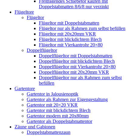
Freitragendes Schiebetor kaufen mit
Doppelstabmatten 8/6/8 nur verzinkt
Flügeltore
Flügeltor
Flügeltor mit Doppelstabmatten
Flügeltor nur als Rahmen zum selbst befüllen
Flügeltor mit 20x20mm VKR
Flügeltor mit blickdichtem Blech
Flügeltor mit Vierkantrohr 20×80
Doppelflügeltor
Doppelflügeltor mit Doppelstabmatten
Doppelflügeltor mit blickdichtem Blech
Doppelflügeltor mit Vierkantrohr 20×80
Doppelflügeltor mit 20x20mm VKR
Doppelflügeltor nur als Rahmen zum selbst
befüllen
Gartentore
Gartentor in Jalousienoptik
Gartentor als Rahmen zur Eigengestaltung
Gartentor mit 20×20 VKR
Gartentor mit blickdichtem Blech
Gartentor modern mit 20x80mm
Gartentor als Doppelstabmattentor
Zäune und Gabionen
Doppelstabmattenzaun