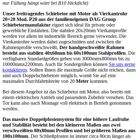
nur Füllung hängt wäre bei B10 blickdicht)
Unser freitragendes Schiebetor mit Motor als Vierkantrohr
20×20 Mod. P20 aus der familieneigenen DAG Group
Schiebetormanufaktur
eignet sich ideal für private oder
gewerbliche Einfahrten. Die stabilen 20x20mm Vierkantprofile
werden vor allem im industrielle Bereich gerne verwendet. Die
Vierkantrohre werden dabei zugeschnitten und zwischen die
Rahmenprofile verschweißt.
Der handgeschweißte Rahmen
besteht aus stabilen 40x60mm bis 60x100mm Stahlprofilen
. Die
verfügbaren Standardgrößen gehen von 3000mmx800mm bis zu
10000mmx2200mm. Auch für Sondergrößen können
Sie uns gerne
kontaktieren
. Sollten Ihnen die maximale Größe nicht reichen, dann
sind auch Doppelschiebetore möglich, womit Sie auf eine
maximalen Durchfahrtsbreite von 20
Meter
kommen.
Bei diesem Angebot ist das Schiebetor mit Motor, also bereits mit
einem elektrischen Antrieb und passendem Zubehör versehen. Das
Tor kann also nach Montage voll elektrisch in Betrieb genommen
werden.
Das massive Doppelpfostensystem für eine höhere Laufruhe
und Stabilität besteht bei den kleineren Maßen aus zwei
verschweißten 80x80mm Profilen und bei größeren Maßen aus
100x100mm
. Der Schließpfosten ist immer circa 80cm länger als