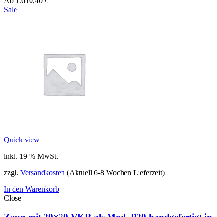
Ab
1.610,40
€
Sale
Quick view
inkl. 19 % MwSt.
zzgl.
Versandkosten
(Aktuell 6-8 Wochen Lieferzeit)
In den Warenkorb
Close
Zaun mit 20×20 VKR als Mod. P20 handgefertigt in