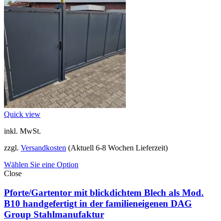
Quick view
inkl. MwSt.
zzgl.
Versandkosten
(Aktuell 6-8 Wochen Lieferzeit)
Wählen Sie eine Option
Close
Pforte/Gartentor mit blickdichtem Blech als Mod.
B10 handgefertigt in der familieneigenen DAG
Group Stahlmanufaktur