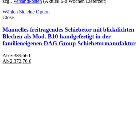
zzgl.
Versandkosten
(Aktuell 6-8 Wochen Lieferzeit)
Wählen Sie eine Option
Close
Manuelles freitragendes Schiebetor mit blickdichten
Blechen als Mod. B10 handgefertigt in der
familieneigenen DAG Group Schiebetormanufaktur
Ab
3.389,66
€
Ab
2.372,76
€