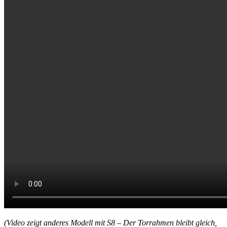
(Video zeigt anderes Modell mit S8 – Der Torrahmen bleibt gleich,