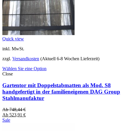
Quick view
inkl. MwSt.
zzgl.
Versandkosten
(Aktuell 6-8 Wochen Lieferzeit)
Wählen Sie eine Option
Close
Gartentor mit Doppelstabmatten als Mod. S8
handgefertigt in der familieneigenen DAG Group
Stahlmanufaktur
Ab
748,44
€
Ab
523,91
€
Sale