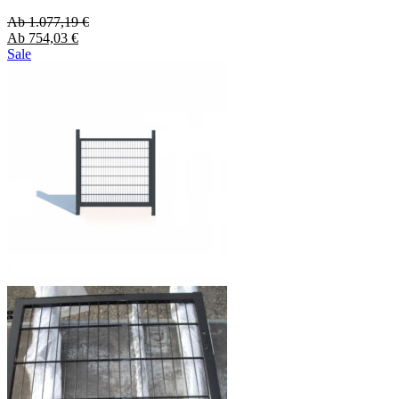
Ab
1.077,19
€
Ab
754,03
€
Sale