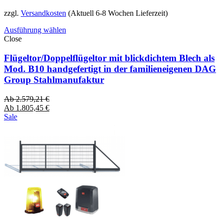
zzgl.
Versandkosten
(Aktuell 6-8 Wochen Lieferzeit)
Ausführung wählen
Close
Flügeltor/Doppelflügeltor mit blickdichtem Blech als
Mod. B10 handgefertigt in der familieneigenen DAG
Group Stahlmanufaktur
Ab
2.579,21
€
Ab
1.805,45
€
Sale