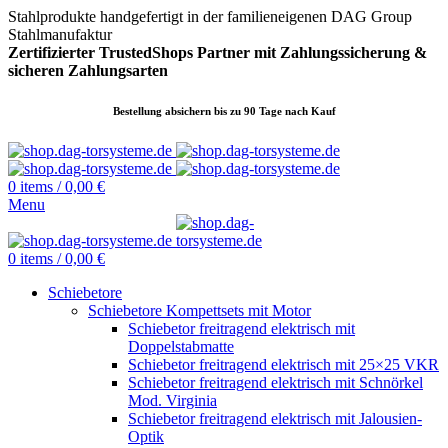
Stahlprodukte handgefertigt in der familieneigenen DAG Group
Stahlmanufaktur
Zertifizierter TrustedShops Partner mit Zahlungssicherung &
sicheren
Zahlungsarten
Bestellung absichern bis zu 90 Tage nach Kauf
0
items
/
0,00
€
Menu
0
items
/
0,00
€
Schiebetore
Schiebetore Kompettsets mit Motor
Schiebetor freitragend elektrisch mit
Doppelstabmatte
Schiebetor freitragend elektrisch mit 25×25 VKR
Schiebetor freitragend elektrisch mit Schnörkel
Mod. Virginia
Schiebetor freitragend elektrisch mit Jalousien-
Optik