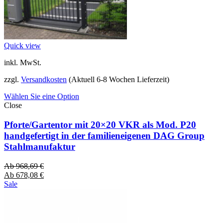
Quick view
inkl. MwSt.
zzgl.
Versandkosten
(Aktuell 6-8 Wochen Lieferzeit)
Wählen Sie eine Option
Close
Pforte/Gartentor mit 20×20 VKR als Mod. P20
handgefertigt in der familieneigenen DAG Group
Stahlmanufaktur
Ab
968,69
€
Ab
678,08
€
Sale