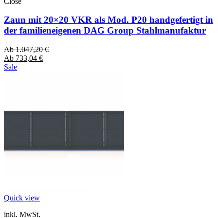
Close
Zaun mit 20×20 VKR als Mod. P20 handgefertigt in
der familieneigenen DAG Group Stahlmanufaktur
Ab
1.047,20
€
Ab
733,04
€
Sale
Quick view
inkl. MwSt.