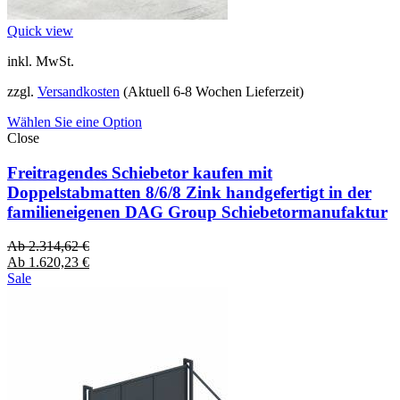
Quick view
inkl. MwSt.
zzgl.
Versandkosten
(Aktuell 6-8 Wochen Lieferzeit)
Wählen Sie eine Option
Close
Freitragendes Schiebetor kaufen mit
Doppelstabmatten 8/6/8 Zink handgefertigt in der
familieneigenen DAG Group Schiebetormanufaktur
Ab
2.314,62
€
Ab
1.620,23
€
Sale