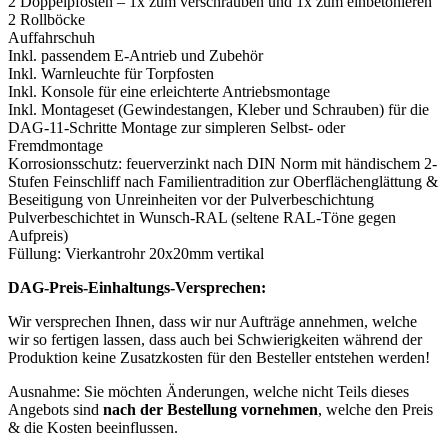
2 Doppelpfosten – 1x zum verschrauben und 1x zum einbetonieren
2 Rollböcke
Auffahrschuh
Inkl. passendem E-Antrieb und Zubehör
Inkl. Warnleuchte für Torpfosten
Inkl. Konsole für eine erleichterte Antriebsmontage
Inkl. Montageset (Gewindestangen, Kleber und Schrauben) für die
DAG-11-Schritte Montage zur simpleren Selbst- oder
Fremdmontage
Korrosionsschutz: feuerverzinkt nach DIN Norm mit händischem 2-
Stufen Feinschliff nach Familientradition zur Oberflächenglättung &
Beseitigung von Unreinheiten vor der Pulverbeschichtung
Pulverbeschichtet in Wunsch-RAL (seltene RAL-Töne gegen
Aufpreis)
Füllung: Vierkantrohr 20x20mm vertikal
DAG-Preis-Einhaltungs-Versprechen:
Wir versprechen Ihnen, dass wir nur Aufträge annehmen, welche
wir so fertigen lassen, dass auch bei Schwierigkeiten während der
Produktion keine Zusatzkosten für den Besteller entstehen werden!
Ausnahme: Sie möchten Änderungen, welche nicht Teils dieses
Angebots sind
nach der Bestellung vornehmen
, welche den Preis
& die Kosten beeinflussen.