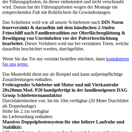
der Führungspfosten, da dieser einbetoniert und nicht verschraubt
wird. Darum hat der Führungspfosten wegen der Montage ein
entsprechenden Fuß mit Bohrlöchern für Gewindestangen.
Das Schiebetor wird wie all unsere Schiebetore nach
DIN Norm
feuerverzinkt & daraufhin mit dem händischen 2-Stufen
Feinschliff nach Familientradition zur Oberflächenglättung &
Beseitigung von Unreinheiten vor der Pulverbeschichtung
bearbeitet.
Dieses Verfahren wird nur bei verzinkten Toren, welche
daraufhin beschichtet werden, durchgeführt.
Wenn Sie das Tor nur verzinkt bestellen möchten, dann
kontaktieren
Sie uns gerne.
Das Musterbild dient nur als Beispiel und kann aufpreispflichtige
Zusatzleistungen enthalten.
Freitragendes Schiebetor mit Motor und mit Vierkantrohr
20x20mm Mod. P20 handgefertigt in der familieneigenen DAG
Group Schiebetormanufaktur
Durchfahrtsbreiten von 3m bis 10m verfügbar (20 Meter Durchfahrt
als Doppelanlage)
Höhe bis 2.1m verfügbar
Im Lieferumfang enthalten:
Massives Doppelpfostensystem für eine höhere Laufruhe und
Stabilität: