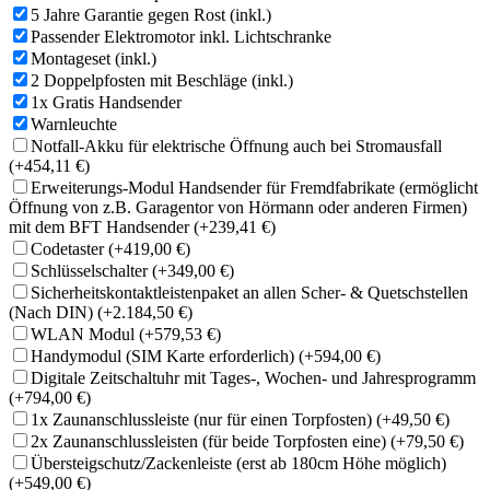
5 Jahre Garantie gegen Rost (inkl.)
Passender Elektromotor inkl. Lichtschranke
Montageset (inkl.)
2 Doppelpfosten mit Beschläge (inkl.)
1x Gratis Handsender
Warnleuchte
Notfall-Akku für elektrische Öffnung auch bei Stromausfall
(+454,11 €)
Erweiterungs-Modul Handsender für Fremdfabrikate (ermöglicht
Öffnung von z.B. Garagentor von Hörmann oder anderen Firmen)
mit dem BFT Handsender
(+239,41 €)
Codetaster
(+419,00 €)
Schlüsselschalter
(+349,00 €)
Sicherheitskontaktleistenpaket an allen Scher- & Quetschstellen
(Nach DIN)
(+2.184,50 €)
WLAN Modul
(+579,53 €)
Handymodul (SIM Karte erforderlich)
(+594,00 €)
Digitale Zeitschaltuhr mit Tages-, Wochen- und Jahresprogramm
(+794,00 €)
1x Zaunanschlussleiste (nur für einen Torpfosten)
(+49,50 €)
2x Zaunanschlussleisten (für beide Torpfosten eine)
(+79,50 €)
Übersteigschutz/Zackenleiste (erst ab 180cm Höhe möglich)
(+549,00 €)