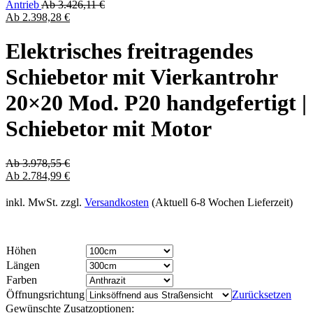
Antrieb
Ab
3.426,11
€
Ab
2.398,28
€
Elektrisches freitragendes
Schiebetor mit Vierkantrohr
20×20 Mod. P20 handgefertigt |
Schiebetor mit Motor
Ab
3.978,55
€
Ab
2.784,99
€
inkl. MwSt.
zzgl.
Versandkosten
(Aktuell 6-8 Wochen Lieferzeit)
Höhen
Längen
Farben
Öffnungsrichtung
Zurücksetzen
Gewünschte Zusatzoptionen: