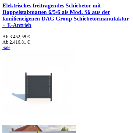
Elektrisches freitragendes Schiebetor mit
Doppelstabmatten 6/5/6 als Mod. S6 aus der
familieneigenen DAG Group Schiebetormanufaktur
+ E-Antrieb
Ab
3.452,58
€
Ab
2.416,81
€
Sale