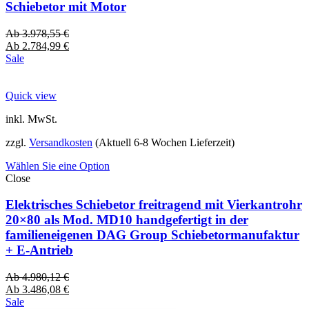
Schiebetor mit Motor
Ab
3.978,55
€
Ab
2.784,99
€
Sale
Quick view
inkl. MwSt.
zzgl.
Versandkosten
(Aktuell 6-8 Wochen Lieferzeit)
Wählen Sie eine Option
Close
Elektrisches Schiebetor freitragend mit Vierkantrohr
20×80 als Mod. MD10 handgefertigt in der
familieneigenen DAG Group Schiebetormanufaktur
+ E-Antrieb
Ab
4.980,12
€
Ab
3.486,08
€
Sale