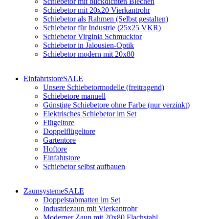
Schiebetor mit blickdichten Blechen
Schiebetor mit 20x20 Vierkantrohr
Schiebetor als Rahmen (Selbst gestalten)
Schiebetor für Industrie (25x25 VKR)
Schiebetor Virginia Schmucktor
Schiebetor in Jalousien-Optik
Schiebetor modern mit 20x80
Einfahrtstore
SALE
Unsere Schiebetormodelle (freitragend)
Schiebetore manuell
Günstige Schiebetore ohne Farbe (nur verzinkt)
Elektrisches Schiebetor im Set
Flügeltore
Doppelflügeltore
Gartentore
Hoftore
Einfahtstore
Schiebetor selbst aufbauen
Zaunsysteme
SALE
Doppelstabmatten im Set
Industriezaun mit Vierkantrohr
Moderner Zaun mit 20x80 Flachstahl