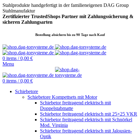
Stahlprodukte handgefertigt in der familieneigenen DAG Group
Stahlmanufaktur
Zertifizierter TrustedShops Partner mit Zahlungssicherung &
sicheren
Zahlungsarten
Bestellung absichern bis zu 90 Tage nach Kauf
0
items
/
0,00
€
Menu
0
items
/
0,00
€
Schiebetore
Schiebetore Kompettsets mit Motor
Schiebetor freitragend elektrisch mit
Doppelstabmatte
Schiebetor freitragend elektrisch mit 25×25 VKR
Schiebetor freitragend elektrisch mit Schnörkel
Mod. Virginia
Schiebetor freitragend elektrisch mit Jalousien-
Optik