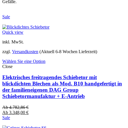
Gefälle.
Sale
Quick view
inkl. MwSt.
zzgl.
Versandkosten
(Aktuell 6-8 Wochen Lieferzeit)
Wählen Sie eine Option
Close
Elektrisches freitragendes Schiebetor mit
blickdichten Blechen als Mod. B10 handgefertigt in
der familieneigenen DAG Group
Schiebetormanufaktur + E-Antrieb
Ab
4.782,86
€
Ab
3.348,00
€
Sale