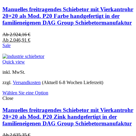
Manuelles freitragendes Schiebetor mit Vierkantrohr
20×20 als Mod. P20 Farbe handgefertigt in der
familieneigenen DAG Group Schiebetormanufaktur
Ab
2.924,16
€
Ab
2.046,91
€
Sale
Quick view
inkl. MwSt.
zzgl.
Versandkosten
(Aktuell 6-8 Wochen Lieferzeit)
Wählen Sie eine Option
Close
Manuelles freitragendes Schiebetor mit Vierkantrohr
20×20 als Mod. P20 Zink handgefertigt in der
familieneigenen DAG Group Schiebetormanufaktur
Ab
2.635,35
€