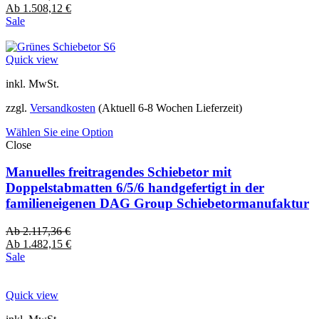
Ab
1.508,12
€
Sale
Quick view
inkl. MwSt.
zzgl.
Versandkosten
(Aktuell 6-8 Wochen Lieferzeit)
Wählen Sie eine Option
Close
Manuelles freitragendes Schiebetor mit
Doppelstabmatten 6/5/6 handgefertigt in der
familieneigenen DAG Group Schiebetormanufaktur
Ab
2.117,36
€
Ab
1.482,15
€
Sale
Quick view