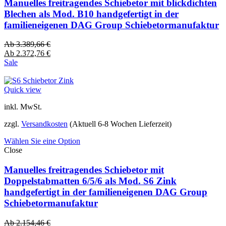
Manuelles freitragendes Schiebetor mit blickdichten
Blechen als Mod. B10 handgefertigt in der
familieneigenen DAG Group Schiebetormanufaktur
Ab
3.389,66
€
Ab
2.372,76
€
Sale
Quick view
inkl. MwSt.
zzgl.
Versandkosten
(Aktuell 6-8 Wochen Lieferzeit)
Wählen Sie eine Option
Close
Manuelles freitragendes Schiebetor mit
Doppelstabmatten 6/5/6 als Mod. S6 Zink
handgefertigt in der familieneigenen DAG Group
Schiebetormanufaktur
Ab
2.154,46
€