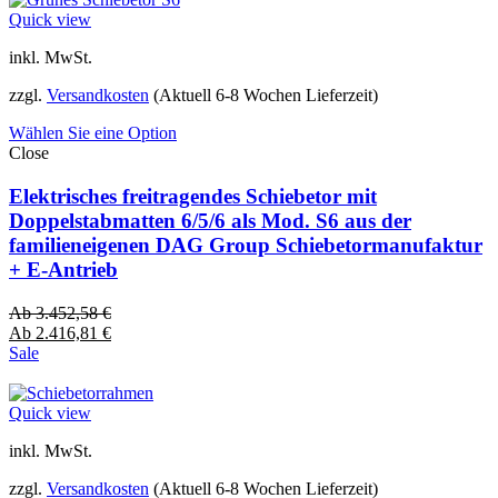
Quick view
inkl. MwSt.
zzgl.
Versandkosten
(Aktuell 6-8 Wochen Lieferzeit)
Wählen Sie eine Option
Close
Elektrisches freitragendes Schiebetor mit
Doppelstabmatten 6/5/6 als Mod. S6 aus der
familieneigenen DAG Group Schiebetormanufaktur
+ E-Antrieb
Ab
3.452,58
€
Ab
2.416,81
€
Sale
Quick view
inkl. MwSt.
zzgl.
Versandkosten
(Aktuell 6-8 Wochen Lieferzeit)