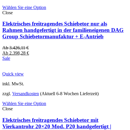
Wählen Sie eine Option
Close
Elektrisches freitragendes Schiebetor nur als
Rahmen handgefertigt in der familieneigenen DAG
Group Schiebetormanufaktur + E-Antrieb
Ab
3.426,11
€
Ab
2.398,28
€
Sale
Quick view
inkl. MwSt.
zzgl.
Versandkosten
(Aktuell 6-8 Wochen Lieferzeit)
Wählen Sie eine Option
Close
Elektrisches freitragendes Schiebetor mit
Vierkantrohr 20×20 Mod. P20 handgefertigt |