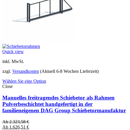
Quick view
inkl. MwSt.
zzgl.
Versandkosten
(Aktuell 6-8 Wochen Lieferzeit)
Wählen Sie eine Option
Close
Manuelles freitragendes Schiebetor als Rahmen
Pulverbeschichtet handgefertigt in der
familieneigenen DAG Group Schiebetormanufaktur
Ab
2.323,58
€
Ab
1.626,51
€