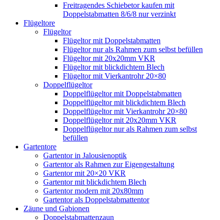
Freitragendes Schiebetor kaufen mit
Doppelstabmatten 8/6/8 nur verzinkt
Flügeltore
Flügeltor
Flügeltor mit Doppelstabmatten
Flügeltor nur als Rahmen zum selbst befüllen
Flügeltor mit 20x20mm VKR
Flügeltor mit blickdichtem Blech
Flügeltor mit Vierkantrohr 20×80
Doppelflügeltor
Doppelflügeltor mit Doppelstabmatten
Doppelflügeltor mit blickdichtem Blech
Doppelflügeltor mit Vierkantrohr 20×80
Doppelflügeltor mit 20x20mm VKR
Doppelflügeltor nur als Rahmen zum selbst
befüllen
Gartentore
Gartentor in Jalousienoptik
Gartentor als Rahmen zur Eigengestaltung
Gartentor mit 20×20 VKR
Gartentor mit blickdichtem Blech
Gartentor modern mit 20x80mm
Gartentor als Doppelstabmattentor
Zäune und Gabionen
Doppelstabmattenzaun