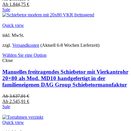
Ab
1.844,75
€
Sale
Quick view
inkl. MwSt.
zzgl.
Versandkosten
(Aktuell 6-8 Wochen Lieferzeit)
Wählen Sie eine Option
Close
Manuelles freitragendes Schiebetor mit Vierkantrohr
20×80 als Mod. MD10 handgefertigt in der
familieneigenen DAG Group Schiebetormanufaktur
Ab
3.637,01
€
Ab
2.545,91
€
Sale
Quick view