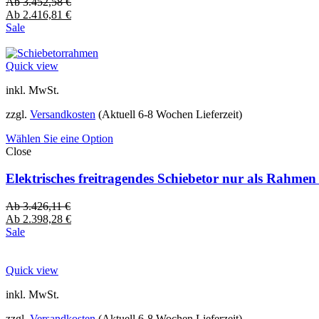
Ab
3.452,58
€
Ab
2.416,81
€
Sale
Quick view
inkl. MwSt.
zzgl.
Versandkosten
(Aktuell 6-8 Wochen Lieferzeit)
Wählen Sie eine Option
Close
Elektrisches freitragendes Schiebetor nur als Rahme
Ab
3.426,11
€
Ab
2.398,28
€
Sale
Quick view
inkl. MwSt.
zzgl.
Versandkosten
(Aktuell 6-8 Wochen Lieferzeit)