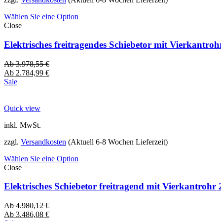
Wählen Sie eine Option
Close
Elektrisches freitragendes Schiebetor mit Vierkantro
Ab
3.978,55
€
Ab
2.784,99
€
Sale
Quick view
inkl. MwSt.
zzgl.
Versandkosten
(Aktuell 6-8 Wochen Lieferzeit)
Wählen Sie eine Option
Close
Elektrisches Schiebetor freitragend mit Vierkantro
Ab
4.980,12
€
Ab
3.486,08
€