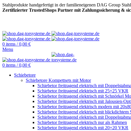
Stahlprodukte handgefertigt in der familieneigenen DAG Group Stah
Zertifizierter TrustedShops Partner mit Zahlungssicherung & s
0
items
/
0,00
€
Menu
0
items
/
0,00
€
Schiebetore
Schiebetore Kompettsets mit Motor
Schiebetor freitragend elektrisch mit Doppelstabma
Schiebetor freitragend elektrisch mit 25×25 VKR
Schiebetor freitragend elektrisch mit Schnörkel Mo
Schiebetor freitragend elektrisch mit Jalousien-Opt
Schiebetor freitragend elektrisch modern mit 20
Schiebetor freitragend elektrisch mit blickdichtem 
Schiebetor freitragend elektrisch mit Doppelstabma
Schiebetor freitragend elektrisch nur als Rahmen
Schiebetor freitragend elektrisch mit 20×20 VKR