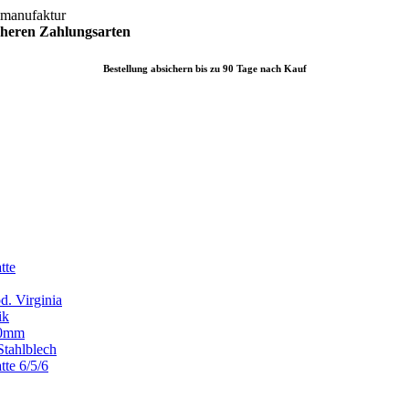
lmanufaktur
icheren
Zahlungsarten
Bestellung absichern bis zu 90 Tage nach Kauf
tte
d. Virginia
ik
x80mm
Stahlblech
tte 6/5/6