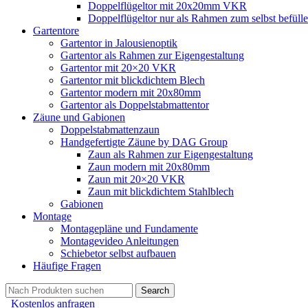
Doppelflügeltor mit 20x20mm VKR
Doppelflügeltor nur als Rahmen zum selbst befüll
Gartentore
Gartentor in Jalousienoptik
Gartentor als Rahmen zur Eigengestaltung
Gartentor mit 20×20 VKR
Gartentor mit blickdichtem Blech
Gartentor modern mit 20x80mm
Gartentor als Doppelstabmattentor
Zäune und Gabionen
Doppelstabmattenzaun
Handgefertigte Zäune by DAG Group
Zaun als Rahmen zur Eigengestaltung
Zaun modern mit 20x80mm
Zaun mit 20×20 VKR
Zaun mit blickdichtem Stahlblech
Gabionen
Montage
Montagepläne und Fundamente
Montagevideo Anleitungen
Schiebetor selbst aufbauen
Häufige Fragen
Search
Kostenlos anfragen