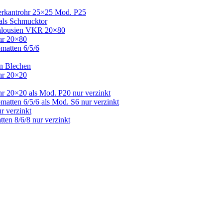
Vierkantrohr 25×25 Mod. P25
 als Schmucktor
 Jalousien VKR 20×80
ohr 20×80
bmatten 6/5/6
en Blechen
ohr 20×20
hr 20×20 als Mod. P20 nur verzinkt
matten 6/5/6 als Mod. S6 nur verzinkt
r verzinkt
ten 8/6/8 nur verzinkt