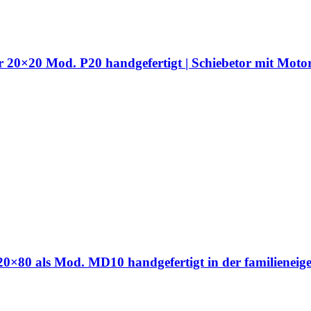
hr 20×20 Mod. P20 handgefertigt | Schiebetor mit Moto
hr 20×80 als Mod. MD10 handgefertigt in der familien