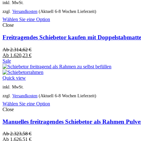
inkl. MwSt.
zzgl.
Versandkosten
(Aktuell 6-8 Wochen Lieferzeit)
Wählen Sie eine Option
Close
Freitragendes Schiebetor kaufen mit Doppelstabmatt
Ab
2.314,62
€
Ab
1.620,23
€
Sale
Quick view
inkl. MwSt.
zzgl.
Versandkosten
(Aktuell 6-8 Wochen Lieferzeit)
Wählen Sie eine Option
Close
Manuelles freitragendes Schiebetor als Rahmen Pulv
Ab
2.323,58
€
Ab
1.626,51
€