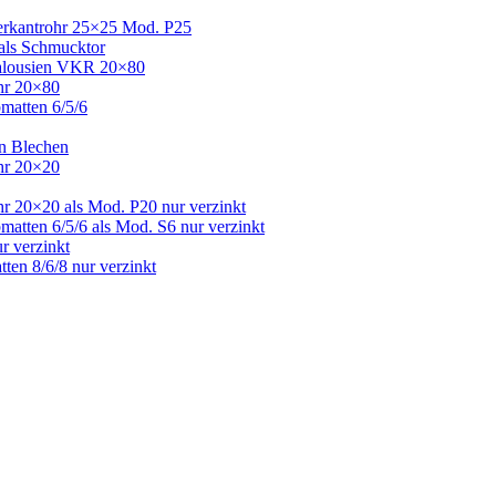
Vierkantrohr 25×25 Mod. P25
 als Schmucktor
 Jalousien VKR 20×80
ohr 20×80
bmatten 6/5/6
en Blechen
ohr 20×20
hr 20×20 als Mod. P20 nur verzinkt
matten 6/5/6 als Mod. S6 nur verzinkt
r verzinkt
ten 8/6/8 nur verzinkt