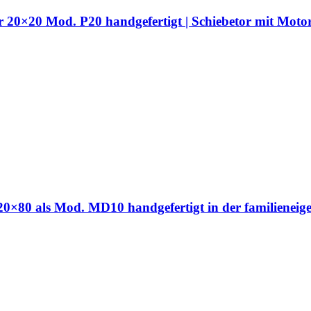
hr 20×20 Mod. P20 handgefertigt | Schiebetor mit Moto
hr 20×80 als Mod. MD10 handgefertigt in der familien