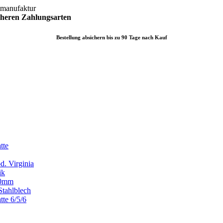
lmanufaktur
icheren
Zahlungsarten
Bestellung absichern bis zu 90 Tage nach Kauf
tte
d. Virginia
ik
x80mm
Stahlblech
tte 6/5/6