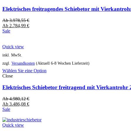
Elektrisches freitragendes Schiebetor mit Vierkantro
Ab
3.978,55
€
Ab
2.784,99
€
Sale
Quick view
inkl. MwSt.
zzgl.
Versandkosten
(Aktuell 6-8 Wochen Lieferzeit)
Wählen Sie eine Option
Close
Elektrisches Schiebetor freitragend mit Vierkantro
Ab
4.980,12
€
Ab
3.486,08
€
Sale
Quick view