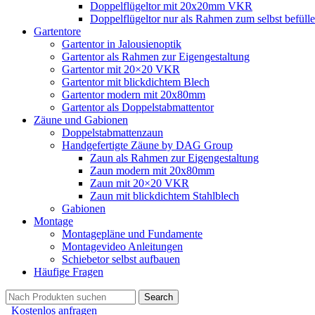
Doppelflügeltor mit 20x20mm VKR
Doppelflügeltor nur als Rahmen zum selbst befüll
Gartentore
Gartentor in Jalousienoptik
Gartentor als Rahmen zur Eigengestaltung
Gartentor mit 20×20 VKR
Gartentor mit blickdichtem Blech
Gartentor modern mit 20x80mm
Gartentor als Doppelstabmattentor
Zäune und Gabionen
Doppelstabmattenzaun
Handgefertigte Zäune by DAG Group
Zaun als Rahmen zur Eigengestaltung
Zaun modern mit 20x80mm
Zaun mit 20×20 VKR
Zaun mit blickdichtem Stahlblech
Gabionen
Montage
Montagepläne und Fundamente
Montagevideo Anleitungen
Schiebetor selbst aufbauen
Häufige Fragen
Search
Kostenlos anfragen