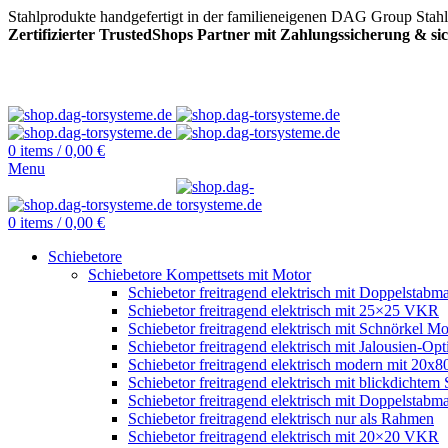
Stahlprodukte handgefertigt in der familieneigenen DAG Group Stah
Zertifizierter TrustedShops Partner mit Zahlungssicherung & s
0
items
/
0,00
€
Menu
0
items
/
0,00
€
Schiebetore
Schiebetore Kompettsets mit Motor
Schiebetor freitragend elektrisch mit Doppelstabma
Schiebetor freitragend elektrisch mit 25×25 VKR
Schiebetor freitragend elektrisch mit Schnörkel Mo
Schiebetor freitragend elektrisch mit Jalousien-Opt
Schiebetor freitragend elektrisch modern mit 20
Schiebetor freitragend elektrisch mit blickdichtem 
Schiebetor freitragend elektrisch mit Doppelstabma
Schiebetor freitragend elektrisch nur als Rahmen
Schiebetor freitragend elektrisch mit 20×20 VKR