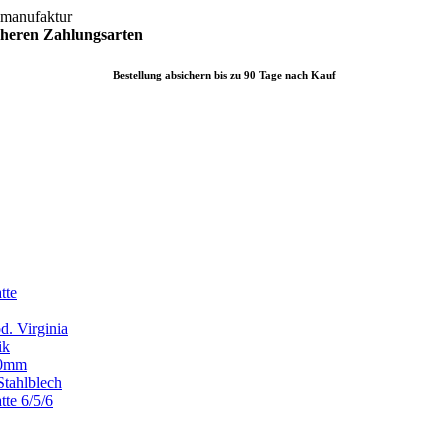
lmanufaktur
icheren
Zahlungsarten
Bestellung absichern bis zu 90 Tage nach Kauf
tte
d. Virginia
ik
x80mm
Stahlblech
tte 6/5/6