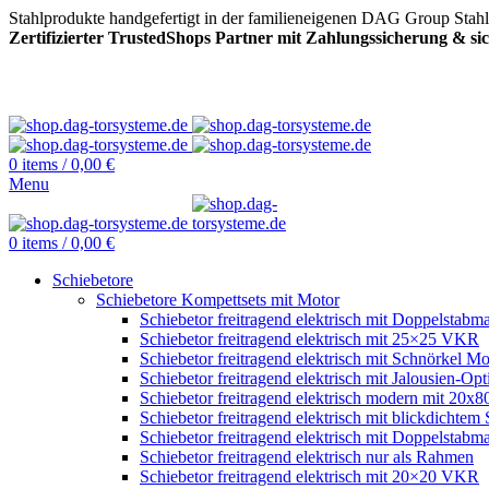
Stahlprodukte handgefertigt in der familieneigenen DAG Group Stah
Zertifizierter TrustedShops Partner mit Zahlungssicherung & s
0
items
/
0,00
€
Menu
0
items
/
0,00
€
Schiebetore
Schiebetore Kompettsets mit Motor
Schiebetor freitragend elektrisch mit Doppelstabma
Schiebetor freitragend elektrisch mit 25×25 VKR
Schiebetor freitragend elektrisch mit Schnörkel Mo
Schiebetor freitragend elektrisch mit Jalousien-Opt
Schiebetor freitragend elektrisch modern mit 20
Schiebetor freitragend elektrisch mit blickdichtem 
Schiebetor freitragend elektrisch mit Doppelstabma
Schiebetor freitragend elektrisch nur als Rahmen
Schiebetor freitragend elektrisch mit 20×20 VKR