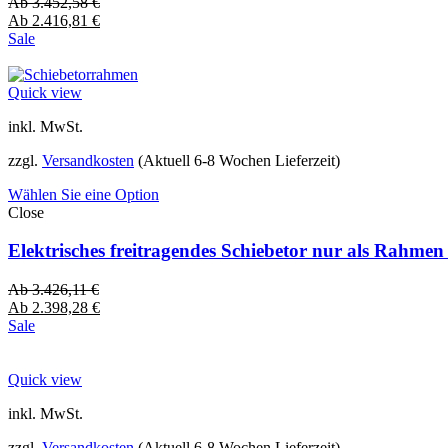
Ab
3.452,58
€
Ab
2.416,81
€
Sale
Quick view
inkl. MwSt.
zzgl.
Versandkosten
(Aktuell 6-8 Wochen Lieferzeit)
Wählen Sie eine Option
Close
Elektrisches freitragendes Schiebetor nur als Rahme
Ab
3.426,11
€
Ab
2.398,28
€
Sale
Quick view
inkl. MwSt.
zzgl.
Versandkosten
(Aktuell 6-8 Wochen Lieferzeit)