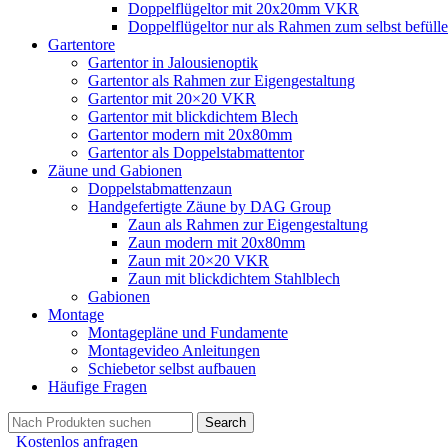
Doppelflügeltor mit 20x20mm VKR
Doppelflügeltor nur als Rahmen zum selbst befüll
Gartentore
Gartentor in Jalousienoptik
Gartentor als Rahmen zur Eigengestaltung
Gartentor mit 20×20 VKR
Gartentor mit blickdichtem Blech
Gartentor modern mit 20x80mm
Gartentor als Doppelstabmattentor
Zäune und Gabionen
Doppelstabmattenzaun
Handgefertigte Zäune by DAG Group
Zaun als Rahmen zur Eigengestaltung
Zaun modern mit 20x80mm
Zaun mit 20×20 VKR
Zaun mit blickdichtem Stahlblech
Gabionen
Montage
Montagepläne und Fundamente
Montagevideo Anleitungen
Schiebetor selbst aufbauen
Häufige Fragen
Search
Kostenlos anfragen