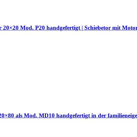
hr 20×20 Mod. P20 handgefertigt | Schiebetor mit Moto
hr 20×80 als Mod. MD10 handgefertigt in der familien