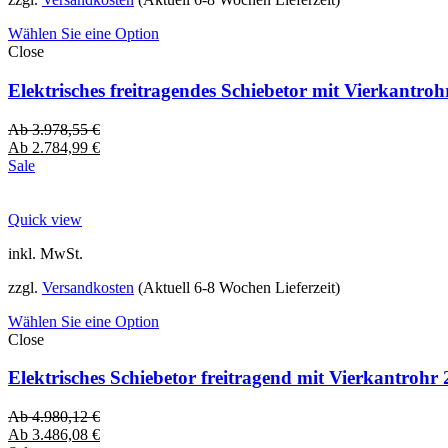
Wählen Sie eine Option
Close
Elektrisches freitragendes Schiebetor mit Vierkantro
Ab
3.978,55
€
Ab
2.784,99
€
Sale
Quick view
inkl. MwSt.
zzgl.
Versandkosten
(Aktuell 6-8 Wochen Lieferzeit)
Wählen Sie eine Option
Close
Elektrisches Schiebetor freitragend mit Vierkantro
Ab
4.980,12
€
Ab
3.486,08
€