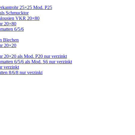
Vierkantrohr 25×25 Mod. P25
 als Schmucktor
 Jalousien VKR 20×80
ohr 20×80
bmatten 6/5/6
en Blechen
ohr 20×20
hr 20×20 als Mod. P20 nur verzinkt
matten 6/5/6 als Mod. S6 nur verzinkt
r verzinkt
ten 8/6/8 nur verzinkt