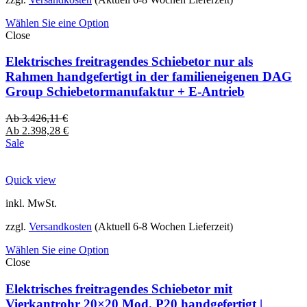
Wählen Sie eine Option
Close
Elektrisches freitragendes Schiebetor nur als
Rahmen handgefertigt in der familieneigenen DAG
Group Schiebetormanufaktur + E-Antrieb
Ab
3.426,11
€
Ab
2.398,28
€
Sale
Quick view
inkl. MwSt.
zzgl.
Versandkosten
(Aktuell 6-8 Wochen Lieferzeit)
Wählen Sie eine Option
Close
Elektrisches freitragendes Schiebetor mit
Vierkantrohr 20×20 Mod. P20 handgefertigt |