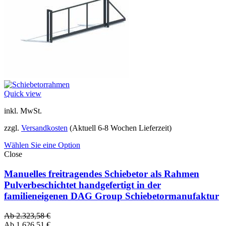
Quick view
inkl. MwSt.
zzgl.
Versandkosten
(Aktuell 6-8 Wochen Lieferzeit)
Wählen Sie eine Option
Close
Manuelles freitragendes Schiebetor als Rahmen
Pulverbeschichtet handgefertigt in der
familieneigenen DAG Group Schiebetormanufaktur
Ab
2.323,58
€
Ab
1.626,51
€