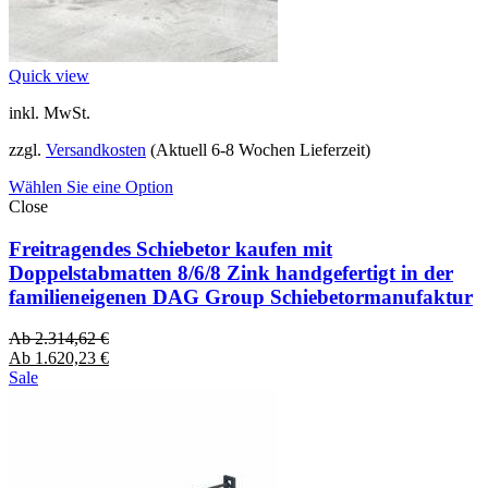
Quick view
inkl. MwSt.
zzgl.
Versandkosten
(Aktuell 6-8 Wochen Lieferzeit)
Wählen Sie eine Option
Close
Freitragendes Schiebetor kaufen mit
Doppelstabmatten 8/6/8 Zink handgefertigt in der
familieneigenen DAG Group Schiebetormanufaktur
Ab
2.314,62
€
Ab
1.620,23
€
Sale