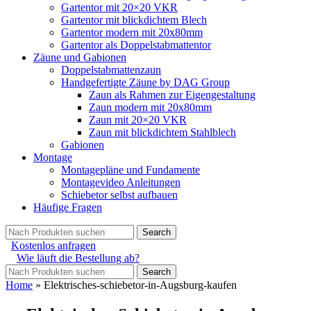
Gartentor mit 20×20 VKR
Gartentor mit blickdichtem Blech
Gartentor modern mit 20x80mm
Gartentor als Doppelstabmattentor
Zäune und Gabionen
Doppelstabmattenzaun
Handgefertigte Zäune by DAG Group
Zaun als Rahmen zur Eigengestaltung
Zaun modern mit 20x80mm
Zaun mit 20×20 VKR
Zaun mit blickdichtem Stahlblech
Gabionen
Montage
Montagepläne und Fundamente
Montagevideo Anleitungen
Schiebetor selbst aufbauen
Häufige Fragen
Search
Kostenlos anfragen
Wie läuft die Bestellung ab?
Search
Home
»
Elektrisches-schiebetor-in-Augsburg-kaufen