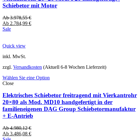
Schiebetor mit Motor
Ab
3.978,55
€
Ab
2.784,99
€
Sale
Quick view
inkl. MwSt.
zzgl.
Versandkosten
(Aktuell 6-8 Wochen Lieferzeit)
Wählen Sie eine Option
Close
Elektrisches Schiebetor freitragend mit Vierkantrohr
20×80 als Mod. MD10 handgefertigt in der
familieneigenen DAG Group Schiebetormanufaktur
+ E-Antrieb
Ab
4.980,12
€
Ab
3.486,08
€
Sale