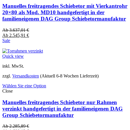
Manuelles freitragendes Schiebetor mit Vierkantrohr
20×80 als Mod. MD10 handgefertigt in der
familieneigenen DAG Group Schiebetormanufaktur
Ab
3.637,01
€
Ab
2.545,91
€
Sale
Quick view
inkl. MwSt.
zzgl.
Versandkosten
(Aktuell 6-8 Wochen Lieferzeit)
Wählen Sie eine Option
Close
Manuelles freitragendes Schiebetor nur Rahmen
verzinkt handgefertigt in der familieneigenen DAG
Group Schiebetormanufaktur
Ab
2.285,89
€