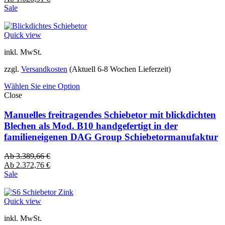
Sale
Quick view
inkl. MwSt.
zzgl.
Versandkosten
(Aktuell 6-8 Wochen Lieferzeit)
Wählen Sie eine Option
Close
Manuelles freitragendes Schiebetor mit blickdichten
Blechen als Mod. B10 handgefertigt in der
familieneigenen DAG Group Schiebetormanufaktur
Ab
3.389,66
€
Ab
2.372,76
€
Sale
Quick view
inkl. MwSt.