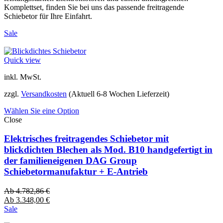
Komplettset, finden Sie bei uns das passende freitragende
Schiebetor für Ihre Einfahrt.
Sale
Quick view
inkl. MwSt.
zzgl.
Versandkosten
(Aktuell 6-8 Wochen Lieferzeit)
Wählen Sie eine Option
Close
Elektrisches freitragendes Schiebetor mit
blickdichten Blechen als Mod. B10 handgefertigt in
der familieneigenen DAG Group
Schiebetormanufaktur + E-Antrieb
Ab
4.782,86
€
Ab
3.348,00
€
Sale