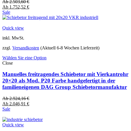
Ab
2.503,60
€
Ab
1.752,52
€
Sale
Quick view
inkl. MwSt.
zzgl.
Versandkosten
(Aktuell 6-8 Wochen Lieferzeit)
Wählen Sie eine Option
Close
Manuelles freitragendes Schiebetor mit Vierkantrohr
20×20 als Mod. P20 Farbe handgefertigt in der
familieneigenen DAG Group Schiebetormanufaktur
Ab
2.924,16
€
Ab
2.046,91
€
Sale
Quick view