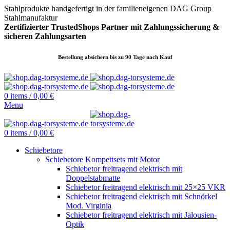
Stahlprodukte handgefertigt in der familieneigenen DAG Group
Stahlmanufaktur
Zertifizierter TrustedShops Partner mit Zahlungssicherung &
sicheren
Zahlungsarten
Bestellung absichern bis zu 90 Tage nach Kauf
0
items
/
0,00
€
Menu
0
items
/
0,00
€
Schiebetore
Schiebetore Kompettsets mit Motor
Schiebetor freitragend elektrisch mit
Doppelstabmatte
Schiebetor freitragend elektrisch mit 25×25 VKR
Schiebetor freitragend elektrisch mit Schnörkel
Mod. Virginia
Schiebetor freitragend elektrisch mit Jalousien-
Optik