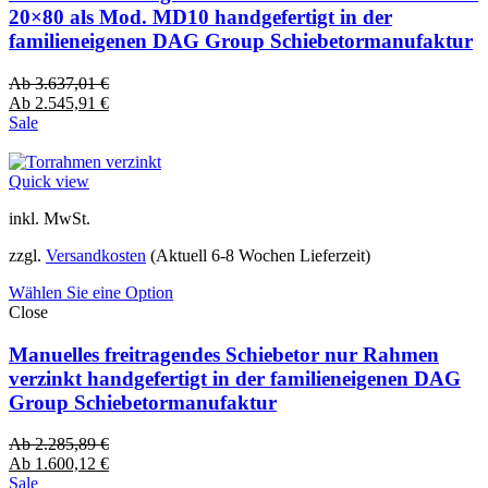
20×80 als Mod. MD10 handgefertigt in der
familieneigenen DAG Group Schiebetormanufaktur
Ab
3.637,01
€
Ab
2.545,91
€
Sale
Quick view
inkl. MwSt.
zzgl.
Versandkosten
(Aktuell 6-8 Wochen Lieferzeit)
Wählen Sie eine Option
Close
Manuelles freitragendes Schiebetor nur Rahmen
verzinkt handgefertigt in der familieneigenen DAG
Group Schiebetormanufaktur
Ab
2.285,89
€
Ab
1.600,12
€
Sale