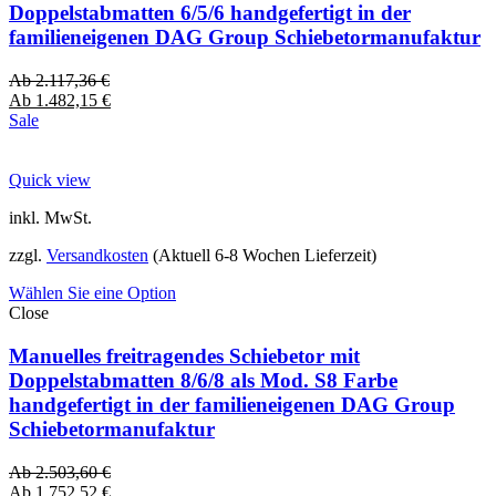
Doppelstabmatten 6/5/6 handgefertigt in der
familieneigenen DAG Group Schiebetormanufaktur
Ab
2.117,36
€
Ab
1.482,15
€
Sale
Quick view
inkl. MwSt.
zzgl.
Versandkosten
(Aktuell 6-8 Wochen Lieferzeit)
Wählen Sie eine Option
Close
Manuelles freitragendes Schiebetor mit
Doppelstabmatten 8/6/8 als Mod. S8 Farbe
handgefertigt in der familieneigenen DAG Group
Schiebetormanufaktur
Ab
2.503,60
€
Ab
1.752,52
€