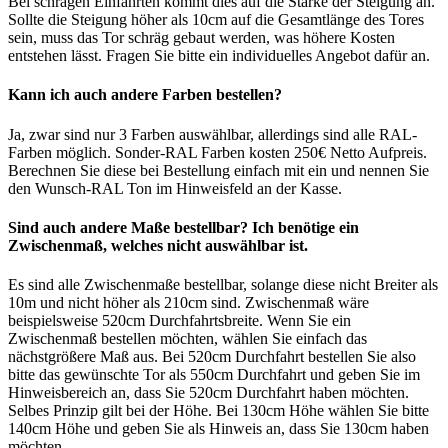
Bei schrägen Einfahrten kommt dies auf die Stärke der Steigung an.
Sollte die Steigung höher als 10cm auf die Gesamtlänge des Tores
sein, muss das Tor schräg gebaut werden, was höhere Kosten
entstehen lässt. Fragen Sie bitte ein individuelles Angebot dafür an.
Kann ich auch andere Farben bestellen?
Ja, zwar sind nur 3 Farben auswählbar, allerdings sind alle RAL-
Farben möglich. Sonder-RAL Farben kosten 250€ Netto Aufpreis.
Berechnen Sie diese bei Bestellung einfach mit ein und nennen Sie
den Wunsch-RAL Ton im Hinweisfeld an der Kasse.
Sind auch andere Maße bestellbar? Ich benötige ein
Zwischenmaß, welches nicht auswählbar ist.
Es sind alle Zwischenmaße bestellbar, solange diese nicht Breiter als
10m und nicht höher als 210cm sind. Zwischenmaß wäre
beispielsweise 520cm Durchfahrtsbreite. Wenn Sie ein
Zwischenmaß bestellen möchten, wählen Sie einfach das
nächstgrößere Maß aus. Bei 520cm Durchfahrt bestellen Sie also
bitte das gewünschte Tor als 550cm Durchfahrt und geben Sie im
Hinweisbereich an, dass Sie 520cm Durchfahrt haben möchten.
Selbes Prinzip gilt bei der Höhe. Bei 130cm Höhe wählen Sie bitte
140cm Höhe und geben Sie als Hinweis an, dass Sie 130cm haben
möchten.