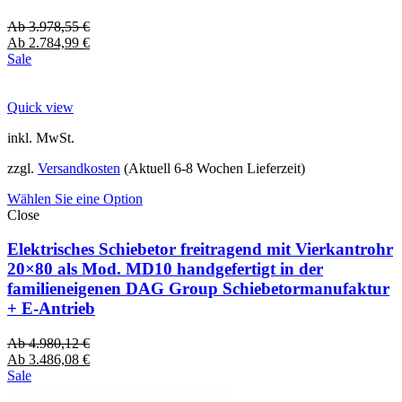
Ab
3.978,55
€
Ab
2.784,99
€
Sale
Quick view
inkl. MwSt.
zzgl.
Versandkosten
(Aktuell 6-8 Wochen Lieferzeit)
Wählen Sie eine Option
Close
Elektrisches Schiebetor freitragend mit Vierkantrohr
20×80 als Mod. MD10 handgefertigt in der
familieneigenen DAG Group Schiebetormanufaktur
+ E-Antrieb
Ab
4.980,12
€
Ab
3.486,08
€
Sale