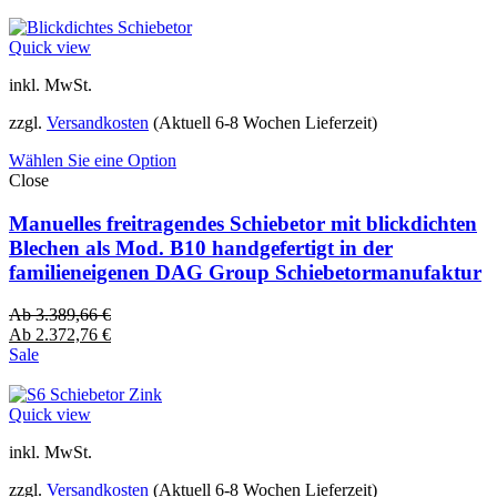
Quick view
inkl. MwSt.
zzgl.
Versandkosten
(Aktuell 6-8 Wochen Lieferzeit)
Wählen Sie eine Option
Close
Manuelles freitragendes Schiebetor mit blickdichten
Blechen als Mod. B10 handgefertigt in der
familieneigenen DAG Group Schiebetormanufaktur
Ab
3.389,66
€
Ab
2.372,76
€
Sale
Quick view
inkl. MwSt.
zzgl.
Versandkosten
(Aktuell 6-8 Wochen Lieferzeit)