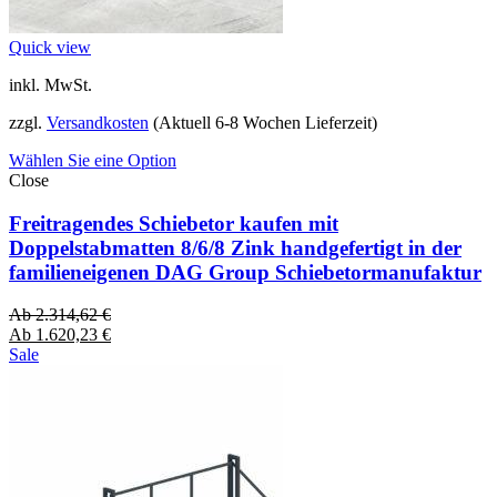
Quick view
inkl. MwSt.
zzgl.
Versandkosten
(Aktuell 6-8 Wochen Lieferzeit)
Wählen Sie eine Option
Close
Freitragendes Schiebetor kaufen mit
Doppelstabmatten 8/6/8 Zink handgefertigt in der
familieneigenen DAG Group Schiebetormanufaktur
Ab
2.314,62
€
Ab
1.620,23
€
Sale