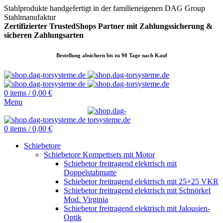
Stahlprodukte handgefertigt in der familieneigenen DAG Group
Stahlmanufaktur
Zertifizierter TrustedShops Partner mit Zahlungssicherung &
sicheren
Zahlungsarten
Bestellung absichern bis zu 90 Tage nach Kauf
0
items
/
0,00
€
Menu
0
items
/
0,00
€
Schiebetore
Schiebetore Kompettsets mit Motor
Schiebetor freitragend elektrisch mit
Doppelstabmatte
Schiebetor freitragend elektrisch mit 25×25 VKR
Schiebetor freitragend elektrisch mit Schnörkel
Mod. Virginia
Schiebetor freitragend elektrisch mit Jalousien-
Optik