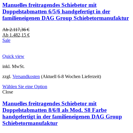
Manuelles freitragendes Schiebetor mit
Doppelstabmatten 6/5/6 handgefertigt in der
familieneigenen DAG Group Schiebetormanufaktur
Ab
2.117,36
€
Ab
1.482,15
€
Sale
Quick view
inkl. MwSt.
zzgl.
Versandkosten
(Aktuell 6-8 Wochen Lieferzeit)
Wählen Sie eine Option
Close
Manuelles freitragendes Schiebetor mit
Doppelstabmatten 8/6/8 als Mod. S8 Farbe
handgefertigt in der familieneigenen DAG Group
Schiebetormanufaktur