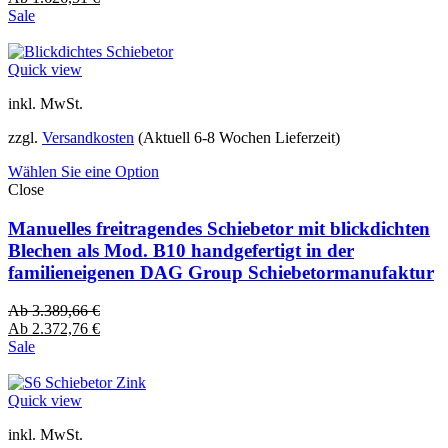
Sale
Quick view
inkl. MwSt.
zzgl.
Versandkosten
(Aktuell 6-8 Wochen Lieferzeit)
Wählen Sie eine Option
Close
Manuelles freitragendes Schiebetor mit blickdichten
Blechen als Mod. B10 handgefertigt in der
familieneigenen DAG Group Schiebetormanufaktur
Ab
3.389,66
€
Ab
2.372,76
€
Sale
Quick view
inkl. MwSt.