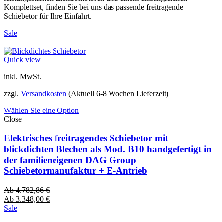
Komplettset, finden Sie bei uns das passende freitragende
Schiebetor für Ihre Einfahrt.
Sale
Quick view
inkl. MwSt.
zzgl.
Versandkosten
(Aktuell 6-8 Wochen Lieferzeit)
Wählen Sie eine Option
Close
Elektrisches freitragendes Schiebetor mit
blickdichten Blechen als Mod. B10 handgefertigt in
der familieneigenen DAG Group
Schiebetormanufaktur + E-Antrieb
Ab
4.782,86
€
Ab
3.348,00
€
Sale