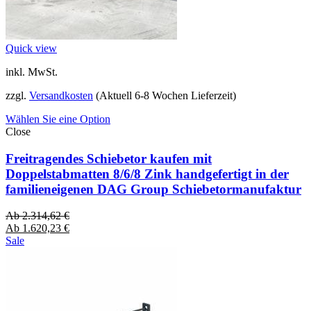
Quick view
inkl. MwSt.
zzgl.
Versandkosten
(Aktuell 6-8 Wochen Lieferzeit)
Wählen Sie eine Option
Close
Freitragendes Schiebetor kaufen mit
Doppelstabmatten 8/6/8 Zink handgefertigt in der
familieneigenen DAG Group Schiebetormanufaktur
Ab
2.314,62
€
Ab
1.620,23
€
Sale