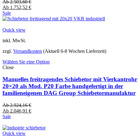
Ab
2.503,60
€
Ab
1.752,52
€
Sale
Quick view
inkl. MwSt.
zzgl.
Versandkosten
(Aktuell 6-8 Wochen Lieferzeit)
Wählen Sie eine Option
Close
Manuelles freitragendes Schiebetor mit Vierkantrohr
20×20 als Mod. P20 Farbe handgefertigt in der
familieneigenen DAG Group Schiebetormanufaktur
Ab
2.924,16
€
Ab
2.046,91
€
Sale
Quick view