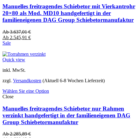
Manuelles freitragendes Schiebetor mit Vierkantrohr
20×80 als Mod. MD10 handgefertigt in der
familieneigenen DAG Group Schiebetormanufaktur
Ab
3.637,01
€
Ab
2.545,91
€
Sale
Quick view
inkl. MwSt.
zzgl.
Versandkosten
(Aktuell 6-8 Wochen Lieferzeit)
Wählen Sie eine Option
Close
Manuelles freitragendes Schiebetor nur Rahmen
verzinkt handgefertigt in der familieneigenen DAG
Group Schiebetormanufaktur
Ab
2.285,89
€