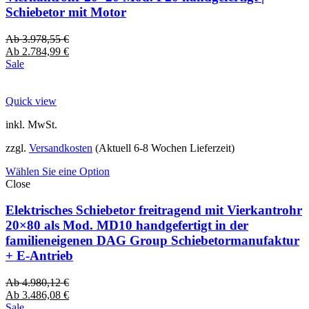
Schiebetor mit Motor
Ab
3.978,55
€
Ab
2.784,99
€
Sale
Quick view
inkl. MwSt.
zzgl.
Versandkosten
(Aktuell 6-8 Wochen Lieferzeit)
Wählen Sie eine Option
Close
Elektrisches Schiebetor freitragend mit Vierkantrohr
20×80 als Mod. MD10 handgefertigt in der
familieneigenen DAG Group Schiebetormanufaktur
+ E-Antrieb
Ab
4.980,12
€
Ab
3.486,08
€
Sale