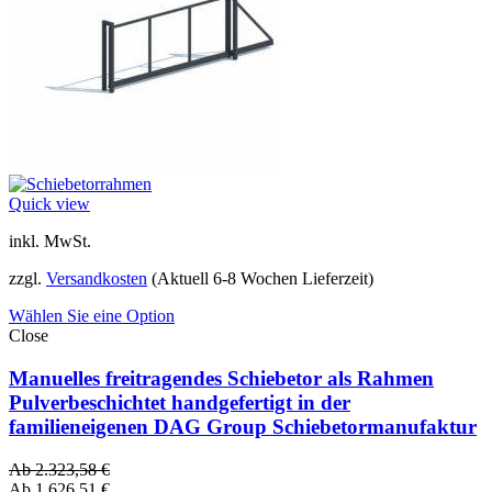
Quick view
inkl. MwSt.
zzgl.
Versandkosten
(Aktuell 6-8 Wochen Lieferzeit)
Wählen Sie eine Option
Close
Manuelles freitragendes Schiebetor als Rahmen
Pulverbeschichtet handgefertigt in der
familieneigenen DAG Group Schiebetormanufaktur
Ab
2.323,58
€
Ab
1.626,51
€