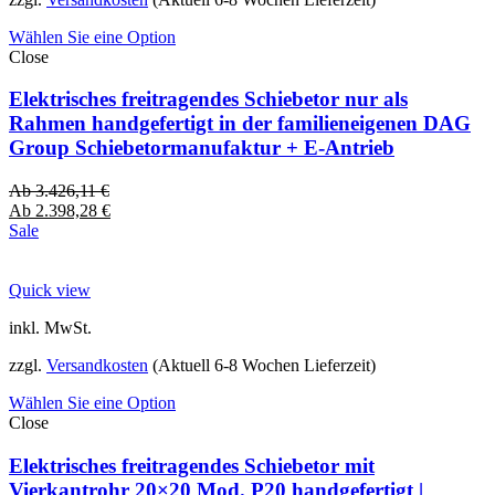
Wählen Sie eine Option
Close
Elektrisches freitragendes Schiebetor nur als
Rahmen handgefertigt in der familieneigenen DAG
Group Schiebetormanufaktur + E-Antrieb
Ab
3.426,11
€
Ab
2.398,28
€
Sale
Quick view
inkl. MwSt.
zzgl.
Versandkosten
(Aktuell 6-8 Wochen Lieferzeit)
Wählen Sie eine Option
Close
Elektrisches freitragendes Schiebetor mit
Vierkantrohr 20×20 Mod. P20 handgefertigt |