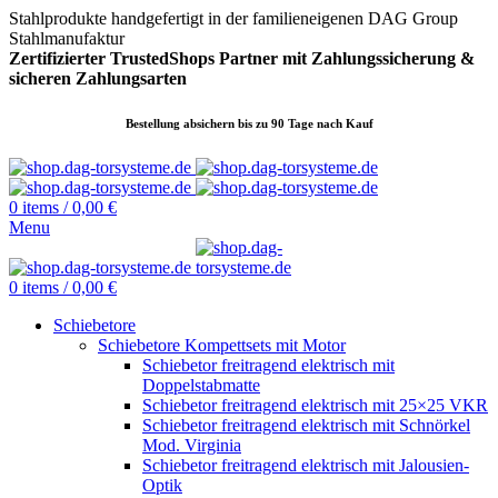
Stahlprodukte handgefertigt in der familieneigenen DAG Group
Stahlmanufaktur
Zertifizierter TrustedShops Partner mit Zahlungssicherung &
sicheren
Zahlungsarten
Bestellung absichern bis zu 90 Tage nach Kauf
0
items
/
0,00
€
Menu
0
items
/
0,00
€
Schiebetore
Schiebetore Kompettsets mit Motor
Schiebetor freitragend elektrisch mit
Doppelstabmatte
Schiebetor freitragend elektrisch mit 25×25 VKR
Schiebetor freitragend elektrisch mit Schnörkel
Mod. Virginia
Schiebetor freitragend elektrisch mit Jalousien-
Optik