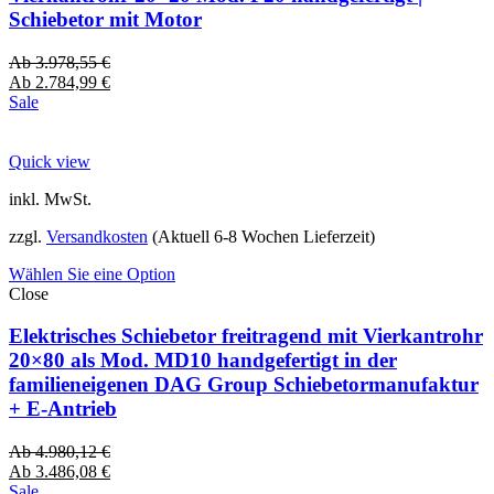
Schiebetor mit Motor
Ab
3.978,55
€
Ab
2.784,99
€
Sale
Quick view
inkl. MwSt.
zzgl.
Versandkosten
(Aktuell 6-8 Wochen Lieferzeit)
Wählen Sie eine Option
Close
Elektrisches Schiebetor freitragend mit Vierkantrohr
20×80 als Mod. MD10 handgefertigt in der
familieneigenen DAG Group Schiebetormanufaktur
+ E-Antrieb
Ab
4.980,12
€
Ab
3.486,08
€
Sale