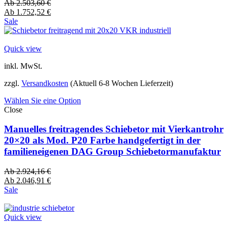
Ab
2.503,60
€
Ab
1.752,52
€
Sale
Quick view
inkl. MwSt.
zzgl.
Versandkosten
(Aktuell 6-8 Wochen Lieferzeit)
Wählen Sie eine Option
Close
Manuelles freitragendes Schiebetor mit Vierkantrohr
20×20 als Mod. P20 Farbe handgefertigt in der
familieneigenen DAG Group Schiebetormanufaktur
Ab
2.924,16
€
Ab
2.046,91
€
Sale
Quick view