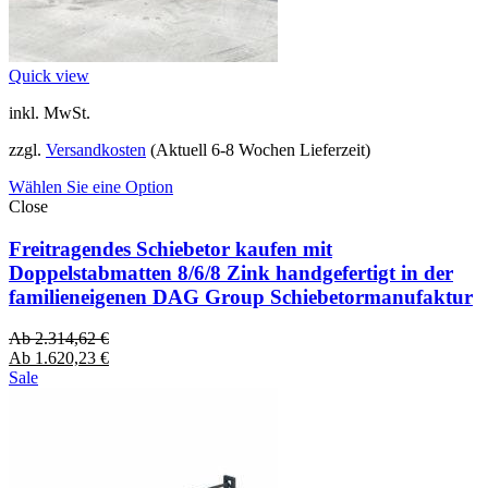
Quick view
inkl. MwSt.
zzgl.
Versandkosten
(Aktuell 6-8 Wochen Lieferzeit)
Wählen Sie eine Option
Close
Freitragendes Schiebetor kaufen mit
Doppelstabmatten 8/6/8 Zink handgefertigt in der
familieneigenen DAG Group Schiebetormanufaktur
Ab
2.314,62
€
Ab
1.620,23
€
Sale