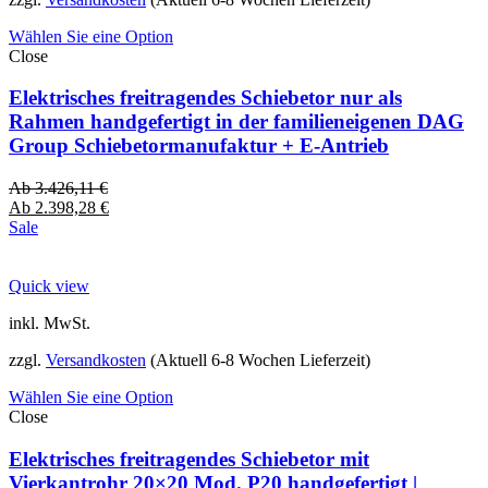
Wählen Sie eine Option
Close
Elektrisches freitragendes Schiebetor nur als
Rahmen handgefertigt in der familieneigenen DAG
Group Schiebetormanufaktur + E-Antrieb
Ab
3.426,11
€
Ab
2.398,28
€
Sale
Quick view
inkl. MwSt.
zzgl.
Versandkosten
(Aktuell 6-8 Wochen Lieferzeit)
Wählen Sie eine Option
Close
Elektrisches freitragendes Schiebetor mit
Vierkantrohr 20×20 Mod. P20 handgefertigt |