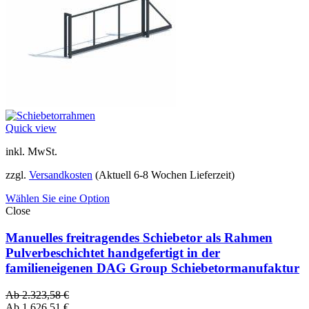
Quick view
inkl. MwSt.
zzgl.
Versandkosten
(Aktuell 6-8 Wochen Lieferzeit)
Wählen Sie eine Option
Close
Manuelles freitragendes Schiebetor als Rahmen
Pulverbeschichtet handgefertigt in der
familieneigenen DAG Group Schiebetormanufaktur
Ab
2.323,58
€
Ab
1.626,51
€