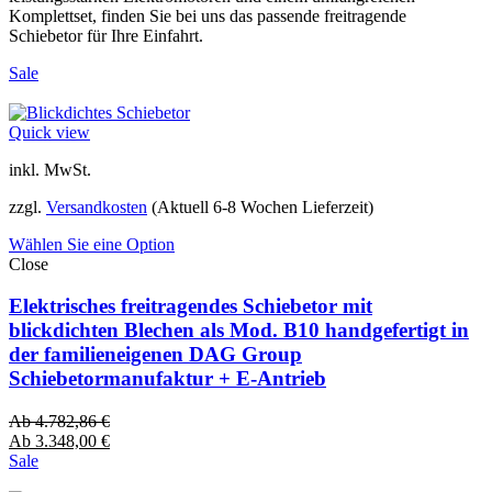
Komplettset, finden Sie bei uns das passende freitragende
Schiebetor für Ihre Einfahrt.
Sale
Quick view
inkl. MwSt.
zzgl.
Versandkosten
(Aktuell 6-8 Wochen Lieferzeit)
Wählen Sie eine Option
Close
Elektrisches freitragendes Schiebetor mit
blickdichten Blechen als Mod. B10 handgefertigt in
der familieneigenen DAG Group
Schiebetormanufaktur + E-Antrieb
Ab
4.782,86
€
Ab
3.348,00
€
Sale