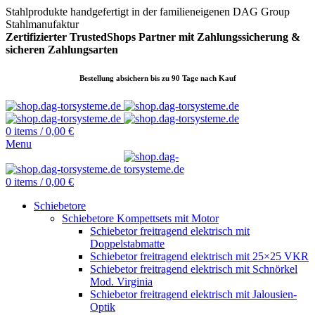
Stahlprodukte handgefertigt in der familieneigenen DAG Group
Stahlmanufaktur
Zertifizierter TrustedShops Partner mit Zahlungssicherung &
sicheren
Zahlungsarten
Bestellung absichern bis zu 90 Tage nach Kauf
0
items
/
0,00
€
Menu
0
items
/
0,00
€
Schiebetore
Schiebetore Kompettsets mit Motor
Schiebetor freitragend elektrisch mit
Doppelstabmatte
Schiebetor freitragend elektrisch mit 25×25 VKR
Schiebetor freitragend elektrisch mit Schnörkel
Mod. Virginia
Schiebetor freitragend elektrisch mit Jalousien-
Optik