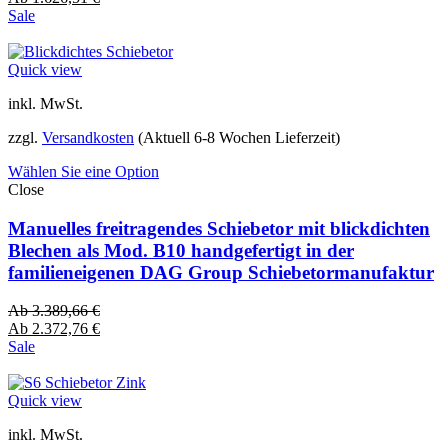
Sale
Quick view
inkl. MwSt.
zzgl.
Versandkosten
(Aktuell 6-8 Wochen Lieferzeit)
Wählen Sie eine Option
Close
Manuelles freitragendes Schiebetor mit blickdichten
Blechen als Mod. B10 handgefertigt in der
familieneigenen DAG Group Schiebetormanufaktur
Ab
3.389,66
€
Ab
2.372,76
€
Sale
Quick view
inkl. MwSt.