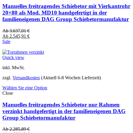
Manuelles freitragendes Schiebetor mit Vierkantrohr
20×80 als Mod. MD10 handgefertigt in der
familieneigenen DAG Group Schiebetormanufaktur
Ab
3.637,01
€
Ab
2.545,91
€
Sale
Quick view
inkl. MwSt.
zzgl.
Versandkosten
(Aktuell 6-8 Wochen Lieferzeit)
Wählen Sie eine Option
Close
Manuelles freitragendes Schiebetor nur Rahmen
verzinkt handgefertigt in der familieneigenen DAG
Group Schiebetormanufaktur
Ab
2.285,89
€