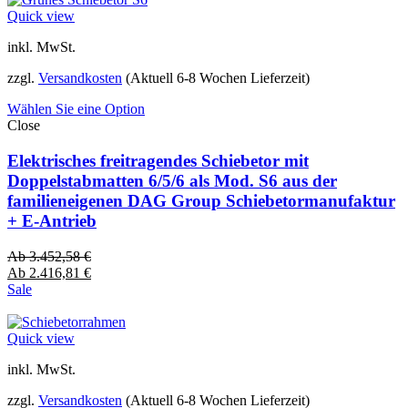
Quick view
inkl. MwSt.
zzgl.
Versandkosten
(Aktuell 6-8 Wochen Lieferzeit)
Wählen Sie eine Option
Close
Elektrisches freitragendes Schiebetor mit
Doppelstabmatten 6/5/6 als Mod. S6 aus der
familieneigenen DAG Group Schiebetormanufaktur
+ E-Antrieb
Ab
3.452,58
€
Ab
2.416,81
€
Sale
Quick view
inkl. MwSt.
zzgl.
Versandkosten
(Aktuell 6-8 Wochen Lieferzeit)