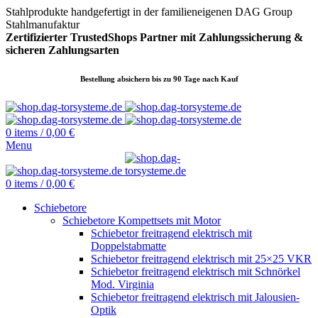
Stahlprodukte handgefertigt in der familieneigenen DAG Group
Stahlmanufaktur
Zertifizierter TrustedShops Partner mit Zahlungssicherung &
sicheren
Zahlungsarten
Bestellung absichern bis zu 90 Tage nach Kauf
0
items
/
0,00
€
Menu
0
items
/
0,00
€
Schiebetore
Schiebetore Kompettsets mit Motor
Schiebetor freitragend elektrisch mit
Doppelstabmatte
Schiebetor freitragend elektrisch mit 25×25 VKR
Schiebetor freitragend elektrisch mit Schnörkel
Mod. Virginia
Schiebetor freitragend elektrisch mit Jalousien-
Optik