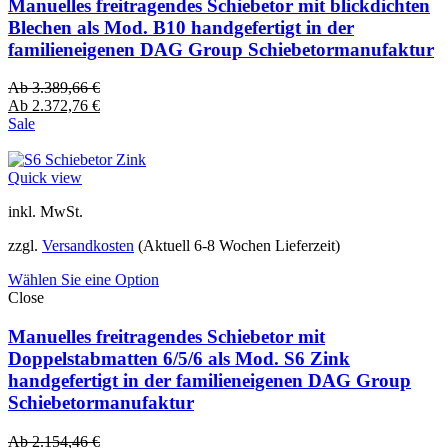
Manuelles freitragendes Schiebetor mit blickdichten
Blechen als Mod. B10 handgefertigt in der
familieneigenen DAG Group Schiebetormanufaktur
Ab
3.389,66
€
Ab
2.372,76
€
Sale
Quick view
inkl. MwSt.
zzgl.
Versandkosten
(Aktuell 6-8 Wochen Lieferzeit)
Wählen Sie eine Option
Close
Manuelles freitragendes Schiebetor mit
Doppelstabmatten 6/5/6 als Mod. S6 Zink
handgefertigt in der familieneigenen DAG Group
Schiebetormanufaktur
Ab
2.154,46
€