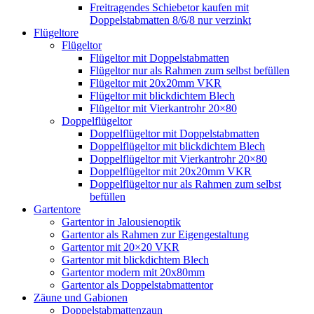
Freitragendes Schiebetor kaufen mit
Doppelstabmatten 8/6/8 nur verzinkt
Flügeltore
Flügeltor
Flügeltor mit Doppelstabmatten
Flügeltor nur als Rahmen zum selbst befüllen
Flügeltor mit 20x20mm VKR
Flügeltor mit blickdichtem Blech
Flügeltor mit Vierkantrohr 20×80
Doppelflügeltor
Doppelflügeltor mit Doppelstabmatten
Doppelflügeltor mit blickdichtem Blech
Doppelflügeltor mit Vierkantrohr 20×80
Doppelflügeltor mit 20x20mm VKR
Doppelflügeltor nur als Rahmen zum selbst
befüllen
Gartentore
Gartentor in Jalousienoptik
Gartentor als Rahmen zur Eigengestaltung
Gartentor mit 20×20 VKR
Gartentor mit blickdichtem Blech
Gartentor modern mit 20x80mm
Gartentor als Doppelstabmattentor
Zäune und Gabionen
Doppelstabmattenzaun