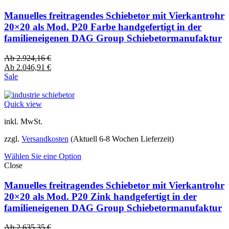
Manuelles freitragendes Schiebetor mit Vierkantrohr
20×20 als Mod. P20 Farbe handgefertigt in der
familieneigenen DAG Group Schiebetormanufaktur
Ab
2.924,16
€
Ab
2.046,91
€
Sale
Quick view
inkl. MwSt.
zzgl.
Versandkosten
(Aktuell 6-8 Wochen Lieferzeit)
Wählen Sie eine Option
Close
Manuelles freitragendes Schiebetor mit Vierkantrohr
20×20 als Mod. P20 Zink handgefertigt in der
familieneigenen DAG Group Schiebetormanufaktur
Ab
2.635,35
€