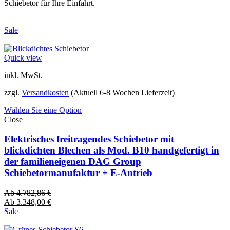
Schiebetor für Ihre Einfahrt.
Sale
Quick view
inkl. MwSt.
zzgl.
Versandkosten
(Aktuell 6-8 Wochen Lieferzeit)
Wählen Sie eine Option
Close
Elektrisches freitragendes Schiebetor mit
blickdichten Blechen als Mod. B10 handgefertigt in
der familieneigenen DAG Group
Schiebetormanufaktur + E-Antrieb
Ab
4.782,86
€
Ab
3.348,00
€
Sale