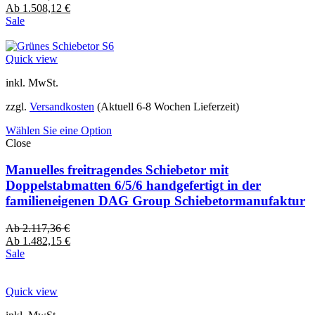
Ab
1.508,12
€
Sale
Quick view
inkl. MwSt.
zzgl.
Versandkosten
(Aktuell 6-8 Wochen Lieferzeit)
Wählen Sie eine Option
Close
Manuelles freitragendes Schiebetor mit
Doppelstabmatten 6/5/6 handgefertigt in der
familieneigenen DAG Group Schiebetormanufaktur
Ab
2.117,36
€
Ab
1.482,15
€
Sale
Quick view