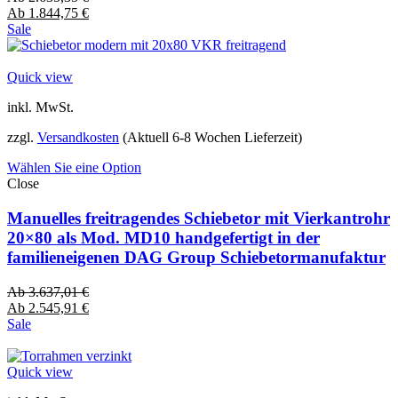
Ab
1.844,75
€
Sale
Quick view
inkl. MwSt.
zzgl.
Versandkosten
(Aktuell 6-8 Wochen Lieferzeit)
Wählen Sie eine Option
Close
Manuelles freitragendes Schiebetor mit Vierkantrohr
20×80 als Mod. MD10 handgefertigt in der
familieneigenen DAG Group Schiebetormanufaktur
Ab
3.637,01
€
Ab
2.545,91
€
Sale
Quick view