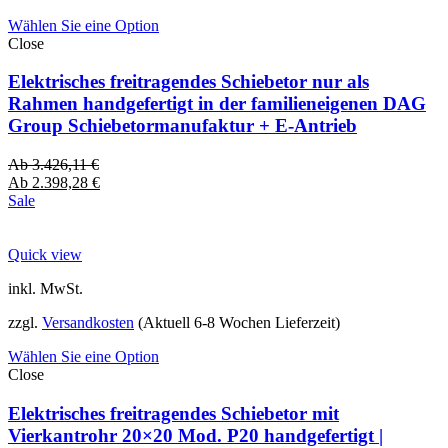
Wählen Sie eine Option
Close
Elektrisches freitragendes Schiebetor nur als
Rahmen handgefertigt in der familieneigenen DAG
Group Schiebetormanufaktur + E-Antrieb
Ab
3.426,11
€
Ab
2.398,28
€
Sale
Quick view
inkl. MwSt.
zzgl.
Versandkosten
(Aktuell 6-8 Wochen Lieferzeit)
Wählen Sie eine Option
Close
Elektrisches freitragendes Schiebetor mit
Vierkantrohr 20×20 Mod. P20 handgefertigt |