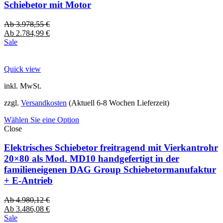
Schiebetor mit Motor
Ab
3.978,55
€
Ab
2.784,99
€
Sale
Quick view
inkl. MwSt.
zzgl.
Versandkosten
(Aktuell 6-8 Wochen Lieferzeit)
Wählen Sie eine Option
Close
Elektrisches Schiebetor freitragend mit Vierkantrohr
20×80 als Mod. MD10 handgefertigt in der
familieneigenen DAG Group Schiebetormanufaktur
+ E-Antrieb
Ab
4.980,12
€
Ab
3.486,08
€
Sale