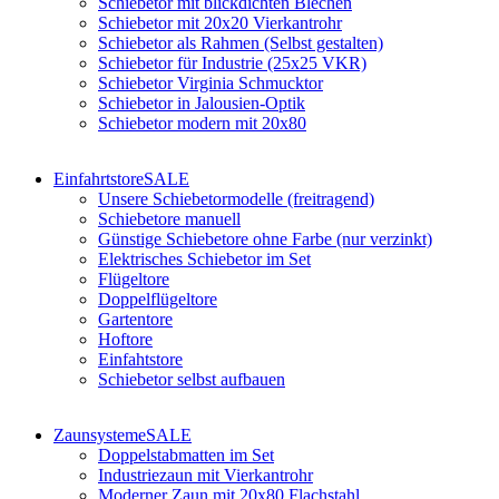
Schiebetor mit blickdichten Blechen
Schiebetor mit 20x20 Vierkantrohr
Schiebetor als Rahmen (Selbst gestalten)
Schiebetor für Industrie (25x25 VKR)
Schiebetor Virginia Schmucktor
Schiebetor in Jalousien-Optik
Schiebetor modern mit 20x80
Einfahrtstore
SALE
Unsere Schiebetormodelle (freitragend)
Schiebetore manuell
Günstige Schiebetore ohne Farbe (nur verzinkt)
Elektrisches Schiebetor im Set
Flügeltore
Doppelflügeltore
Gartentore
Hoftore
Einfahtstore
Schiebetor selbst aufbauen
Zaunsysteme
SALE
Doppelstabmatten im Set
Industriezaun mit Vierkantrohr
Moderner Zaun mit 20x80 Flachstahl