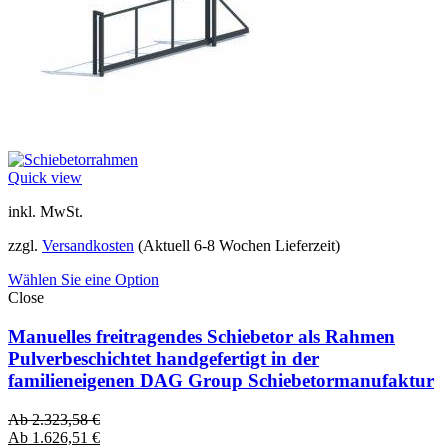
Quick view
inkl. MwSt.
zzgl.
Versandkosten
(Aktuell 6-8 Wochen Lieferzeit)
Wählen Sie eine Option
Close
Manuelles freitragendes Schiebetor als Rahmen
Pulverbeschichtet handgefertigt in der
familieneigenen DAG Group Schiebetormanufaktur
Ab
2.323,58
€
Ab
1.626,51
€