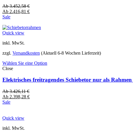
Ab
3.452,58
€
Ab
2.416,81
€
Sale
Quick view
inkl. MwSt.
zzgl.
Versandkosten
(Aktuell 6-8 Wochen Lieferzeit)
Wählen Sie eine Option
Close
Elektrisches freitragendes Schiebetor nur als Rahme
Ab
3.426,11
€
Ab
2.398,28
€
Sale
Quick view
inkl. MwSt.