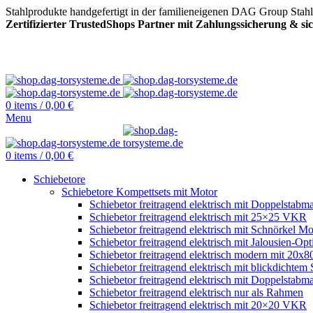
Stahlprodukte handgefertigt in der familieneigenen DAG Group Stah
Zertifizierter TrustedShops Partner mit Zahlungssicherung & s
0
items
/
0,00
€
Menu
0
items
/
0,00
€
Schiebetore
Schiebetore Kompettsets mit Motor
Schiebetor freitragend elektrisch mit Doppelstabma
Schiebetor freitragend elektrisch mit 25×25 VKR
Schiebetor freitragend elektrisch mit Schnörkel Mo
Schiebetor freitragend elektrisch mit Jalousien-Opt
Schiebetor freitragend elektrisch modern mit 20
Schiebetor freitragend elektrisch mit blickdichtem 
Schiebetor freitragend elektrisch mit Doppelstabma
Schiebetor freitragend elektrisch nur als Rahmen
Schiebetor freitragend elektrisch mit 20×20 VKR