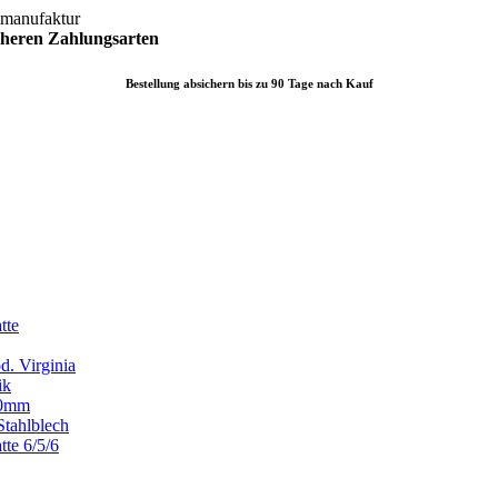
lmanufaktur
icheren
Zahlungsarten
Bestellung absichern bis zu 90 Tage nach Kauf
tte
d. Virginia
ik
x80mm
Stahlblech
tte 6/5/6