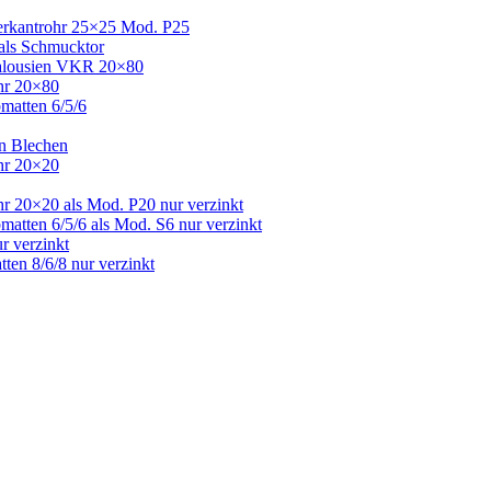
Vierkantrohr 25×25 Mod. P25
 als Schmucktor
 Jalousien VKR 20×80
ohr 20×80
bmatten 6/5/6
en Blechen
ohr 20×20
hr 20×20 als Mod. P20 nur verzinkt
matten 6/5/6 als Mod. S6 nur verzinkt
r verzinkt
ten 8/6/8 nur verzinkt