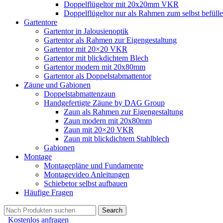
Doppelflügeltor mit 20x20mm VKR
Doppelflügeltor nur als Rahmen zum selbst befüll
Gartentore
Gartentor in Jalousienoptik
Gartentor als Rahmen zur Eigengestaltung
Gartentor mit 20×20 VKR
Gartentor mit blickdichtem Blech
Gartentor modern mit 20x80mm
Gartentor als Doppelstabmattentor
Zäune und Gabionen
Doppelstabmattenzaun
Handgefertigte Zäune by DAG Group
Zaun als Rahmen zur Eigengestaltung
Zaun modern mit 20x80mm
Zaun mit 20×20 VKR
Zaun mit blickdichtem Stahlblech
Gabionen
Montage
Montagepläne und Fundamente
Montagevideo Anleitungen
Schiebetor selbst aufbauen
Häufige Fragen
Search
Kostenlos anfragen