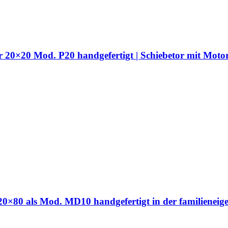
hr 20×20 Mod. P20 handgefertigt | Schiebetor mit Moto
hr 20×80 als Mod. MD10 handgefertigt in der familien