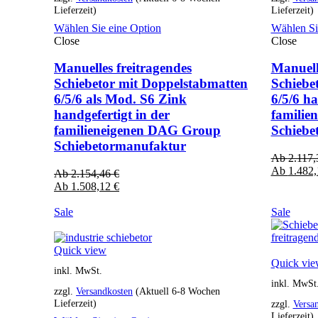
Lieferzeit)
Lieferzeit)
Wählen Sie eine Option
Wählen Si
Close
Close
Manuelles freitragendes
Manuell
Schiebetor mit Doppelstabmatten
Schiebe
6/5/6 als Mod. S6 Zink
6/5/6 ha
handgefertigt in der
familie
familieneigenen DAG Group
Schiebe
Schiebetormanufaktur
Ab
2.117
Ab
1.482
Ab
2.154,46
€
Ab
1.508,12
€
Sale
Sale
Quick view
Quick vi
inkl. MwSt.
inkl. MwSt
zzgl.
Versandkosten
(Aktuell 6-8 Wochen
Lieferzeit)
zzgl.
Versa
Lieferzeit)