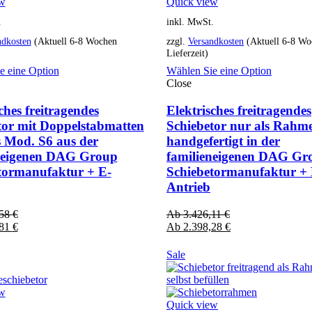
ew
Quick view
.
inkl. MwSt.
ndkosten
(Aktuell 6-8 Wochen
zzgl.
Versandkosten
(Aktuell 6-8 Wo
Lieferzeit)
e eine Option
Wählen Sie eine Option
Close
ches freitragendes
Elektrisches freitragendes
tor mit Doppelstabmatten
Schiebetor nur als Rahm
s Mod. S6 aus der
handgefertigt in der
neigenen DAG Group
familieneigenen DAG Gr
tormanufaktur + E-
Schiebetormanufaktur + 
Antrieb
,58
€
Ab
3.426,11
€
,81
€
Ab
2.398,28
€
Sale
ew
Quick view
.