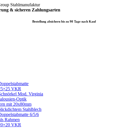
Group Stahlmanufaktur
erung & sicheren
Zahlungsarten
Bestellung absichern bis zu 90 Tage nach Kauf
 Doppelstabmatte
it 25×25 VKR
 Schnörkel Mod. Virginia
Jalousien-Optik
odern mit 20x80mm
 blickdichtem Stahlblech
 Doppelstabmatte 6/5/6
 als Rahmen
it 20×20 VKR