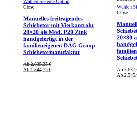
Wählen Sie eine Option
Close
Wählen Si
Close
Manuelles freitragendes
Manuell
Schiebetor mit Vierkantrohr
Schiebe
20×20 als Mod. P20 Zink
20×80 
handgefertigt in der
handgefe
familieneigenen DAG Group
familie
Schiebetormanufaktur
Schiebe
Ab
2.635,35
€
Ab
1.844,75
€
Ab
3.637
Ab
2.545