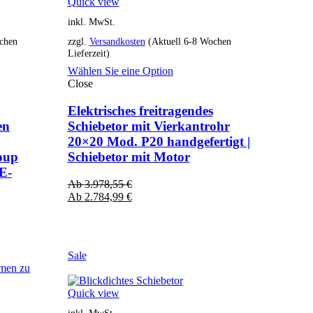
Quick view
inkl. MwSt.
chen
zzgl.
Versandkosten
(Aktuell 6-8 Wochen
Lieferzeit)
Wählen Sie eine Option
Close
Elektrisches freitragendes
en
Schiebetor mit Vierkantrohr
20×20 Mod. P20 handgefertigt |
oup
Schiebetor mit Motor
E-
Ab
3.978,55
€
Ab
2.784,99
€
Sale
Quick view
inkl. MwSt.