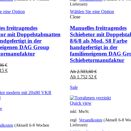
Lieferzeit)
e eine Option
Wählen Sie eine Option
Close
es freitragendes
Manuelles freitragendes
tor mit Doppelstabmatten
Schiebetor mit Doppelst
ndgefertigt in der
8/6/8 als Mod. S8 Farbe
neigenen DAG Group
handgefertigt in der
tormanufaktur
familieneigenen DAG Gr
Schiebetormanufaktur
,36
€
,15
€
Ab
2.503,60
€
Ab
1.752,52
€
Sale
Quick view
ew
inkl. MwSt.
.
zzgl.
Versandkosten
(Aktuell 6-8 Wo
Lieferzeit)
ndkosten
(Aktuell 6-8 Wochen