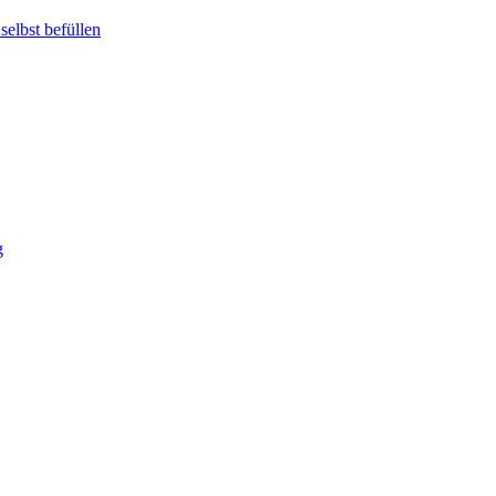
elbst befüllen
g