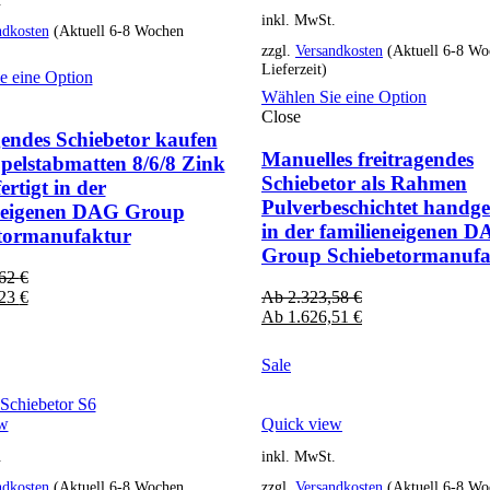
inkl. MwSt.
ndkosten
(Aktuell 6-8 Wochen
zzgl.
Versandkosten
(Aktuell 6-8 Wo
Lieferzeit)
e eine Option
Wählen Sie eine Option
Close
gendes Schiebetor kaufen
Manuelles freitragendes
pelstabmatten 8/6/8 Zink
Schiebetor als Rahmen
rtigt in der
Pulverbeschichtet handgef
neigenen DAG Group
in der familieneigenen 
tormanufaktur
Group Schiebetormanufa
,62
€
,23
€
Ab
2.323,58
€
Ab
1.626,51
€
Sale
ew
Quick view
.
inkl. MwSt.
ndkosten
(Aktuell 6-8 Wochen
zzgl.
Versandkosten
(Aktuell 6-8 Wo