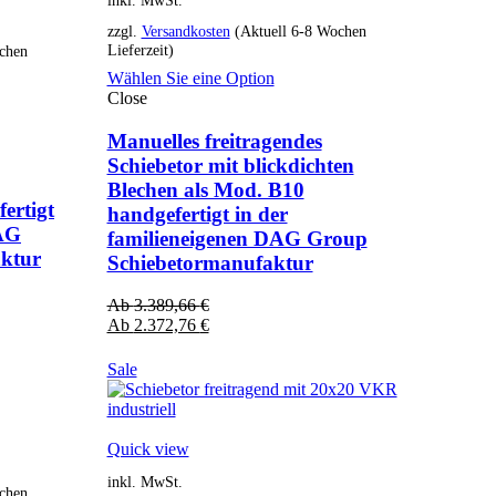
zzgl.
Versandkosten
(Aktuell 6-8 Wochen
Lieferzeit)
chen
Wählen Sie eine Option
Close
Manuelles freitragendes
Schiebetor mit blickdichten
Blechen als Mod. B10
ertigt
handgefertigt in der
DAG
familieneigenen DAG Group
ktur
Schiebetormanufaktur
Ab
3.389,66
€
Ab
2.372,76
€
Sale
Quick view
inkl. MwSt.
chen