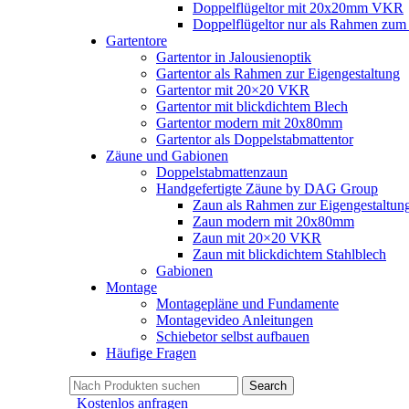
Doppelflügeltor mit 20x20mm VKR
Doppelflügeltor nur als Rahmen zum s
Gartentore
Gartentor in Jalousienoptik
Gartentor als Rahmen zur Eigengestaltung
Gartentor mit 20×20 VKR
Gartentor mit blickdichtem Blech
Gartentor modern mit 20x80mm
Gartentor als Doppelstabmattentor
Zäune und Gabionen
Doppelstabmattenzaun
Handgefertigte Zäune by DAG Group
Zaun als Rahmen zur Eigengestaltun
Zaun modern mit 20x80mm
Zaun mit 20×20 VKR
Zaun mit blickdichtem Stahlblech
Gabionen
Montage
Montagepläne und Fundamente
Montagevideo Anleitungen
Schiebetor selbst aufbauen
Häufige Fragen
Search
Kostenlos anfragen