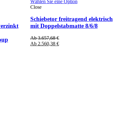
Wählen Sie eine Option
Close
Schiebetor freitragend elektrisch
erzinkt
mit Doppelstabmatte 8/6/8
Ab
3.657,68
€
oup
Ab
2.560,38
€