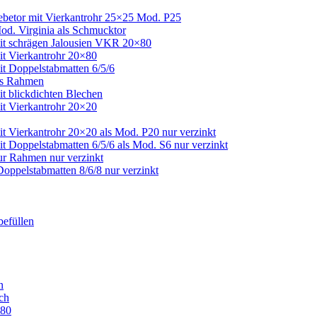
iebetor mit Vierkantrohr 25×25 Mod. P25
Mod. Virginia als Schmucktor
mit schrägen Jalousien VKR 20×80
it Vierkantrohr 20×80
it Doppelstabmatten 6/5/6
als Rahmen
it blickdichten Blechen
it Vierkantrohr 20×20
it Vierkantrohr 20×20 als Mod. P20 nur verzinkt
it Doppelstabmatten 6/5/6 als Mod. S6 nur verzinkt
nur Rahmen nur verzinkt
Doppelstabmatten 8/6/8 nur verzinkt
befüllen
n
ch
×80