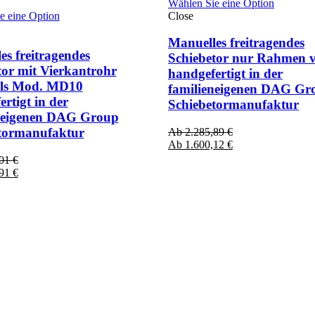
Wählen Sie eine Option
e eine Option
Close
Manuelles freitragendes
es freitragendes
Schiebetor nur Rahmen v
tor mit Vierkantrohr
handgefertigt in der
als Mod. MD10
familieneigenen DAG Gr
rtigt in der
Schiebetormanufaktur
neigenen DAG Group
tormanufaktur
Ab
2.285,89
€
Ab
1.600,12
€
,01
€
,91
€