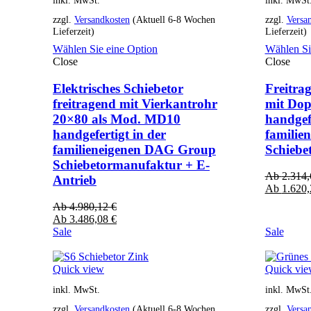
zzgl.
Versandkosten
(Aktuell 6-8 Wochen
zzgl.
Versa
Lieferzeit)
Lieferzeit)
Wählen Sie eine Option
Wählen Si
Close
Close
Elektrisches Schiebetor
Freitra
freitragend mit Vierkantrohr
mit Dop
20×80 als Mod. MD10
handgefe
handgefertigt in der
familie
familieneigenen DAG Group
Schiebe
Schiebetormanufaktur + E-
Ab
2.314
Antrieb
Ab
1.620
Ab
4.980,12
€
Ab
3.486,08
€
Sale
Sale
Quick view
Quick vi
inkl. MwSt.
inkl. MwSt
zzgl.
Versandkosten
(Aktuell 6-8 Wochen
zzgl.
Versa