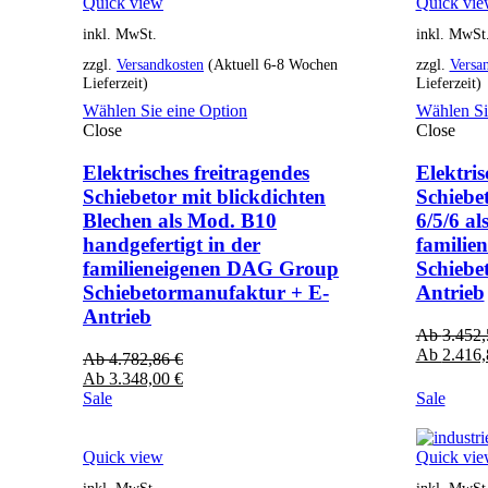
Quick view
Quick vi
inkl. MwSt.
inkl. MwSt
zzgl.
Versandkosten
(Aktuell 6-8 Wochen
zzgl.
Versa
Lieferzeit)
Lieferzeit)
Wählen Sie eine Option
Wählen Si
Close
Close
Elektrisches freitragendes
Elektris
Schiebetor mit blickdichten
Schiebe
Blechen als Mod. B10
6/5/6 al
handgefertigt in der
familie
familieneigenen DAG Group
Schiebe
Schiebetormanufaktur + E-
Antrieb
Antrieb
Ab
3.452
Ab
2.416
Ab
4.782,86
€
Ab
3.348,00
€
Sale
Sale
Quick view
Quick vi
inkl. MwSt.
inkl. MwSt