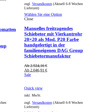
zzgl.
Versandkosten
(Aktuell 6-8 Wochen
Lieferzeit)
Wählen Sie eine Option
Close
Manuelles freitragendes
abmatten
Schiebetor mit Vierkantrohr
20×20 als Mod. P20 Farbe
handgefertigt in der
oup
familieneigenen DAG Group
Schiebetormanufaktur
Ab
2.924,16
€
Ab
2.046,91
€
Sale
Quick view
inkl. MwSt.
chen
zzgl.
Versandkosten
(Aktuell 6-8 Wochen
Lieferzeit)