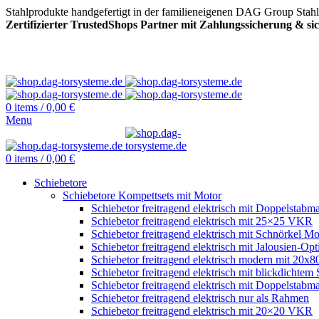
Stahlprodukte handgefertigt in der familieneigenen DAG Group Stah
Zertifizierter TrustedShops Partner mit Zahlungssicherung & s
0
items
/
0,00
€
Menu
0
items
/
0,00
€
Schiebetore
Schiebetore Kompettsets mit Motor
Schiebetor freitragend elektrisch mit Doppelstabma
Schiebetor freitragend elektrisch mit 25×25 VKR
Schiebetor freitragend elektrisch mit Schnörkel Mo
Schiebetor freitragend elektrisch mit Jalousien-Opt
Schiebetor freitragend elektrisch modern mit 20
Schiebetor freitragend elektrisch mit blickdichtem 
Schiebetor freitragend elektrisch mit Doppelstabma
Schiebetor freitragend elektrisch nur als Rahmen
Schiebetor freitragend elektrisch mit 20×20 VKR