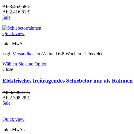
Ab
3.452,58
€
Ab
2.416,81
€
Sale
Quick view
inkl. MwSt.
zzgl.
Versandkosten
(Aktuell 6-8 Wochen Lieferzeit)
Wählen Sie eine Option
Close
Elektrisches freitragendes Schiebetor nur als Rahme
Ab
3.426,11
€
Ab
2.398,28
€
Sale
Quick view
inkl. MwSt.