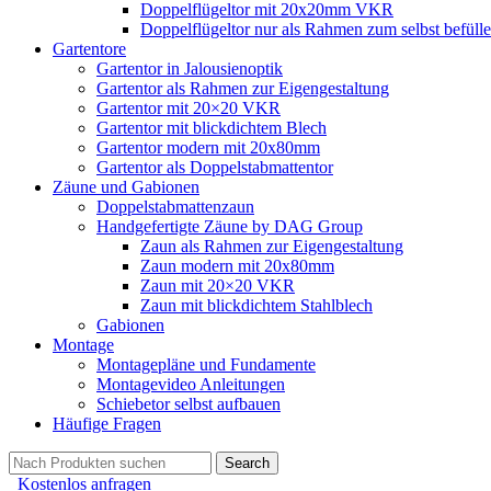
Doppelflügeltor mit 20x20mm VKR
Doppelflügeltor nur als Rahmen zum selbst befüll
Gartentore
Gartentor in Jalousienoptik
Gartentor als Rahmen zur Eigengestaltung
Gartentor mit 20×20 VKR
Gartentor mit blickdichtem Blech
Gartentor modern mit 20x80mm
Gartentor als Doppelstabmattentor
Zäune und Gabionen
Doppelstabmattenzaun
Handgefertigte Zäune by DAG Group
Zaun als Rahmen zur Eigengestaltung
Zaun modern mit 20x80mm
Zaun mit 20×20 VKR
Zaun mit blickdichtem Stahlblech
Gabionen
Montage
Montagepläne und Fundamente
Montagevideo Anleitungen
Schiebetor selbst aufbauen
Häufige Fragen
Search
Kostenlos anfragen