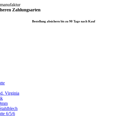
lmanufaktur
icheren
Zahlungsarten
Bestellung absichern bis zu 90 Tage nach Kauf
tte
d. Virginia
ik
x80mm
Stahlblech
tte 6/5/6