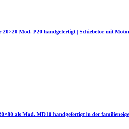
hr 20×20 Mod. P20 handgefertigt | Schiebetor mit Moto
hr 20×80 als Mod. MD10 handgefertigt in der familien