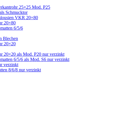
Vierkantrohr 25×25 Mod. P25
 als Schmucktor
 Jalousien VKR 20×80
ohr 20×80
bmatten 6/5/6
en Blechen
ohr 20×20
hr 20×20 als Mod. P20 nur verzinkt
matten 6/5/6 als Mod. S6 nur verzinkt
r verzinkt
ten 8/6/8 nur verzinkt