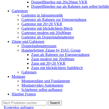
Doppelflügeltor mit 20x20mm VKR
Doppelflügeltor nur als Rahmen zum selbst befüll
Gartentore
Gartentor in Jalousienoptik
Gartentor als Rahmen zur Eigengestaltung
Gartentor mit 20×20 VKR
Gartentor mit blickdichtem Blech
Gartentor modern mit 20x80mm
Gartentor als Doppelstabmattentor
Zäune und Gabionen
Doppelstabmattenzaun
Handgefertigte Zäune by DAG Group
Zaun als Rahmen zur Eigengestaltung
Zaun modern mit 20x80mm
Zaun mit 20×20 VKR
Zaun mit blickdichtem Stahlblech
Gabionen
Montage
Montagepläne und Fundamente
Montagevideo Anleitungen
Schiebetor selbst aufbauen
Häufige Fragen
Search
Kostenlos anfragen