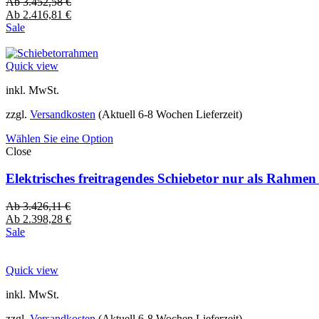
Ab
3.452,58
€
Ab
2.416,81
€
Sale
Quick view
inkl. MwSt.
zzgl.
Versandkosten
(Aktuell 6-8 Wochen Lieferzeit)
Wählen Sie eine Option
Close
Elektrisches freitragendes Schiebetor nur als Rahme
Ab
3.426,11
€
Ab
2.398,28
€
Sale
Quick view
inkl. MwSt.
zzgl.
Versandkosten
(Aktuell 6-8 Wochen Lieferzeit)