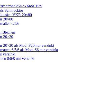
Vierkantrohr 25×25 Mod. P25
 als Schmucktor
 Jalousien VKR 20×80
ohr 20×80
bmatten 6/5/6
en Blechen
ohr 20×20
hr 20×20 als Mod. P20 nur verzinkt
matten 6/5/6 als Mod. S6 nur verzinkt
r verzinkt
ten 8/6/8 nur verzinkt