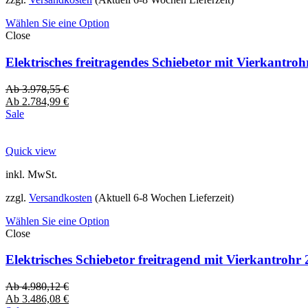
Wählen Sie eine Option
Close
Elektrisches freitragendes Schiebetor mit Vierkantro
Ab
3.978,55
€
Ab
2.784,99
€
Sale
Quick view
inkl. MwSt.
zzgl.
Versandkosten
(Aktuell 6-8 Wochen Lieferzeit)
Wählen Sie eine Option
Close
Elektrisches Schiebetor freitragend mit Vierkantro
Ab
4.980,12
€
Ab
3.486,08
€