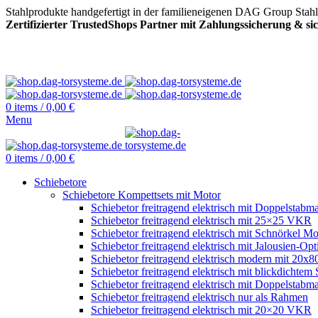
Stahlprodukte handgefertigt in der familieneigenen DAG Group Stah
Zertifizierter TrustedShops Partner mit Zahlungssicherung & s
0
items
/
0,00
€
Menu
0
items
/
0,00
€
Schiebetore
Schiebetore Kompettsets mit Motor
Schiebetor freitragend elektrisch mit Doppelstabma
Schiebetor freitragend elektrisch mit 25×25 VKR
Schiebetor freitragend elektrisch mit Schnörkel Mo
Schiebetor freitragend elektrisch mit Jalousien-Opt
Schiebetor freitragend elektrisch modern mit 20
Schiebetor freitragend elektrisch mit blickdichtem 
Schiebetor freitragend elektrisch mit Doppelstabma
Schiebetor freitragend elektrisch nur als Rahmen
Schiebetor freitragend elektrisch mit 20×20 VKR