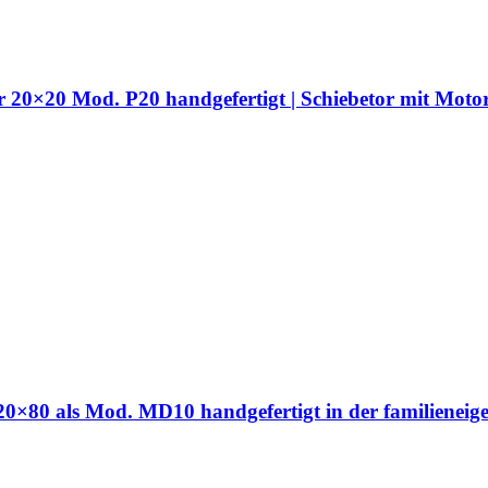
hr 20×20 Mod. P20 handgefertigt | Schiebetor mit Moto
hr 20×80 als Mod. MD10 handgefertigt in der familien