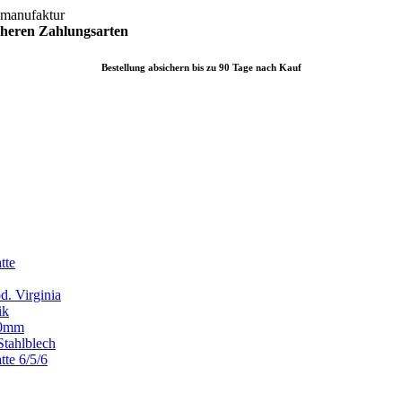
lmanufaktur
icheren
Zahlungsarten
Bestellung absichern bis zu 90 Tage nach Kauf
tte
d. Virginia
ik
x80mm
Stahlblech
tte 6/5/6