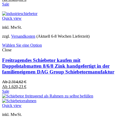
Sale
Quick view
inkl. MwSt.
zzgl.
Versandkosten
(Aktuell 6-8 Wochen Lieferzeit)
Wählen Sie eine Option
Close
Freitragendes Schiebetor kaufen mit
Doppelstabmatten 8/6/8 Zink handgefertigt in der
familieneigenen DAG Group Schiebetormanufaktur
Ab
2.314,62
€
Ab
1.620,23
€
Sale
Quick view
inkl. MwSt.