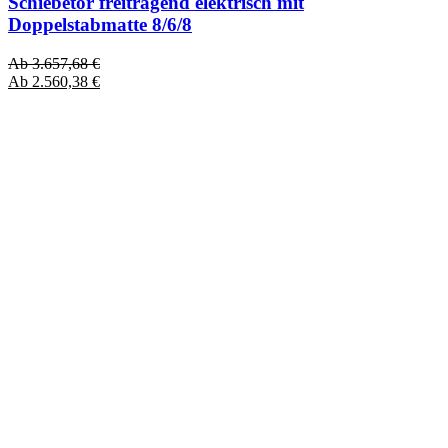
Schiebetor freitragend elektrisch mit
Doppelstabmatte 8/6/8
Ab
3.657,68
€
Ab
2.560,38
€