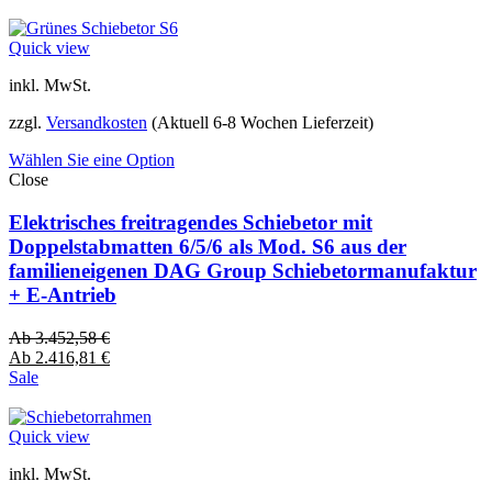
Quick view
inkl. MwSt.
zzgl.
Versandkosten
(Aktuell 6-8 Wochen Lieferzeit)
Wählen Sie eine Option
Close
Elektrisches freitragendes Schiebetor mit
Doppelstabmatten 6/5/6 als Mod. S6 aus der
familieneigenen DAG Group Schiebetormanufaktur
+ E-Antrieb
Ab
3.452,58
€
Ab
2.416,81
€
Sale
Quick view
inkl. MwSt.