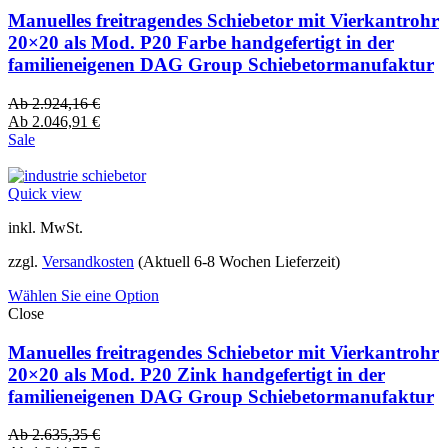
Manuelles freitragendes Schiebetor mit Vierkantrohr
20×20 als Mod. P20 Farbe handgefertigt in der
familieneigenen DAG Group Schiebetormanufaktur
Ab
2.924,16
€
Ab
2.046,91
€
Sale
Quick view
inkl. MwSt.
zzgl.
Versandkosten
(Aktuell 6-8 Wochen Lieferzeit)
Wählen Sie eine Option
Close
Manuelles freitragendes Schiebetor mit Vierkantrohr
20×20 als Mod. P20 Zink handgefertigt in der
familieneigenen DAG Group Schiebetormanufaktur
Ab
2.635,35
€