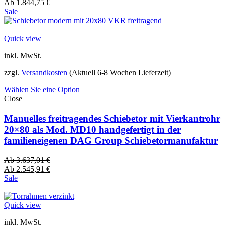
Ab
1.844,75
€
Sale
Quick view
inkl. MwSt.
zzgl.
Versandkosten
(Aktuell 6-8 Wochen Lieferzeit)
Wählen Sie eine Option
Close
Manuelles freitragendes Schiebetor mit Vierkantrohr
20×80 als Mod. MD10 handgefertigt in der
familieneigenen DAG Group Schiebetormanufaktur
Ab
3.637,01
€
Ab
2.545,91
€
Sale
Quick view
inkl. MwSt.