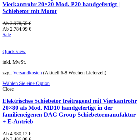
Vierkantrohr 20×20 Mod. P20 handgefertigt |
Schiebetor mit Motor
Ab
3.978,55
€
Ab
2.784,99
€
Sale
Quick view
inkl. MwSt.
zzgl.
Versandkosten
(Aktuell 6-8 Wochen Lieferzeit)
Wählen Sie eine Option
Close
Elektrisches Schiebetor freitragend mit Vierkantrohr
20×80 als Mod. MD10 handgefertigt in der
familieneigenen DAG Group Schiebetormanufaktur
+ E-Antrieb
Ab
4.980,12
€
Ab
3.486,08
€