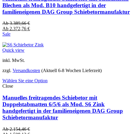
Blechen als Mod. B10 handgefertigt in der
familieneigenen DAG Group Schiebetormanufaktur
Ab
3.389,66
€
Ab
2.372,76
€
Sale
Quick view
inkl. MwSt.
zzgl.
Versandkosten
(Aktuell 6-8 Wochen Lieferzeit)
Wählen Sie eine Option
Close
Manuelles freitragendes Schiebetor mit
Doppelstabmatten 6/5/6 als Mod. S6 Zink
handgefertigt in der familieneigenen DAG Group
Schiebetormanufaktur
Ab
2.154,46
€