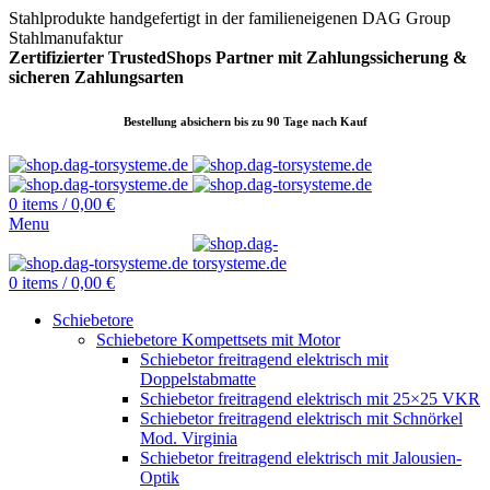
Stahlprodukte handgefertigt in der familieneigenen DAG Group
Stahlmanufaktur
Zertifizierter TrustedShops Partner mit Zahlungssicherung &
sicheren
Zahlungsarten
Bestellung absichern bis zu 90 Tage nach Kauf
0
items
/
0,00
€
Menu
0
items
/
0,00
€
Schiebetore
Schiebetore Kompettsets mit Motor
Schiebetor freitragend elektrisch mit
Doppelstabmatte
Schiebetor freitragend elektrisch mit 25×25 VKR
Schiebetor freitragend elektrisch mit Schnörkel
Mod. Virginia
Schiebetor freitragend elektrisch mit Jalousien-
Optik