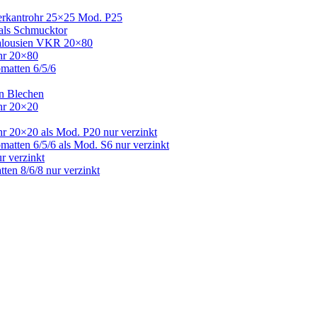
Vierkantrohr 25×25 Mod. P25
 als Schmucktor
 Jalousien VKR 20×80
ohr 20×80
bmatten 6/5/6
en Blechen
ohr 20×20
hr 20×20 als Mod. P20 nur verzinkt
matten 6/5/6 als Mod. S6 nur verzinkt
r verzinkt
ten 8/6/8 nur verzinkt