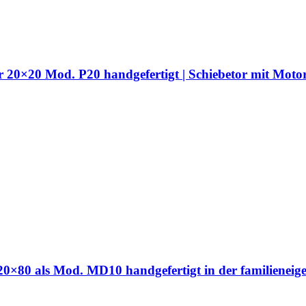
hr 20×20 Mod. P20 handgefertigt | Schiebetor mit Moto
hr 20×80 als Mod. MD10 handgefertigt in der familien