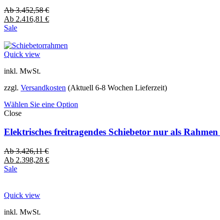
Ab
3.452,58
€
Ab
2.416,81
€
Sale
Quick view
inkl. MwSt.
zzgl.
Versandkosten
(Aktuell 6-8 Wochen Lieferzeit)
Wählen Sie eine Option
Close
Elektrisches freitragendes Schiebetor nur als Rahme
Ab
3.426,11
€
Ab
2.398,28
€
Sale
Quick view
inkl. MwSt.