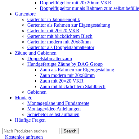
Doppelflügeltor mit 20x20mm VKR
Doppelflügeltor nur als Rahmen zum selbst befüll
Gartentore
Gartentor in Jalousienoptik
Gartentor als Rahmen zur Eigengestaltung
Gartentor mit 20×20 VKR
Gartentor mit blickdichtem Blech
Gartentor modern mit 20x80mm
Gartentor als Doppelstabmattentor
Zäune und Gabionen
Doppelstabmattenzaun
Handgefertigte Zäune by DAG Group
Zaun als Rahmen zur Eigengestaltung
Zaun modern mit 20x80mm
Zaun mit 20×20 VKR
Zaun mit blickdichtem Stahlblech
Gabionen
Montage
Montagepläne und Fundamente
Montagevideo Anleitungen
Schiebetor selbst aufbauen
Häufige Fragen
Search
Kostenlos anfragen