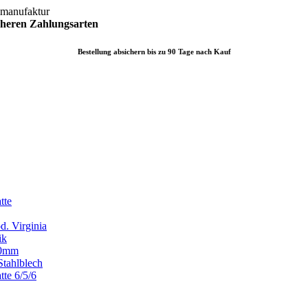
lmanufaktur
icheren
Zahlungsarten
Bestellung absichern bis zu 90 Tage nach Kauf
tte
d. Virginia
ik
x80mm
Stahlblech
tte 6/5/6