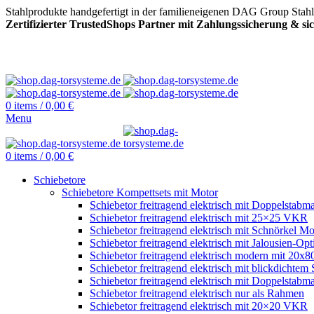
Stahlprodukte handgefertigt in der familieneigenen DAG Group Stah
Zertifizierter TrustedShops Partner mit Zahlungssicherung & s
0
items
/
0,00
€
Menu
0
items
/
0,00
€
Schiebetore
Schiebetore Kompettsets mit Motor
Schiebetor freitragend elektrisch mit Doppelstabma
Schiebetor freitragend elektrisch mit 25×25 VKR
Schiebetor freitragend elektrisch mit Schnörkel Mo
Schiebetor freitragend elektrisch mit Jalousien-Opt
Schiebetor freitragend elektrisch modern mit 20
Schiebetor freitragend elektrisch mit blickdichtem 
Schiebetor freitragend elektrisch mit Doppelstabma
Schiebetor freitragend elektrisch nur als Rahmen
Schiebetor freitragend elektrisch mit 20×20 VKR