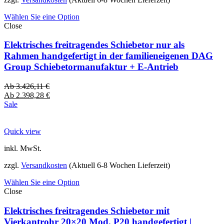
Wählen Sie eine Option
Close
Elektrisches freitragendes Schiebetor nur als
Rahmen handgefertigt in der familieneigenen DAG
Group Schiebetormanufaktur + E-Antrieb
Ab
3.426,11
€
Ab
2.398,28
€
Sale
Quick view
inkl. MwSt.
zzgl.
Versandkosten
(Aktuell 6-8 Wochen Lieferzeit)
Wählen Sie eine Option
Close
Elektrisches freitragendes Schiebetor mit
Vierkantrohr 20×20 Mod. P20 handgefertigt |