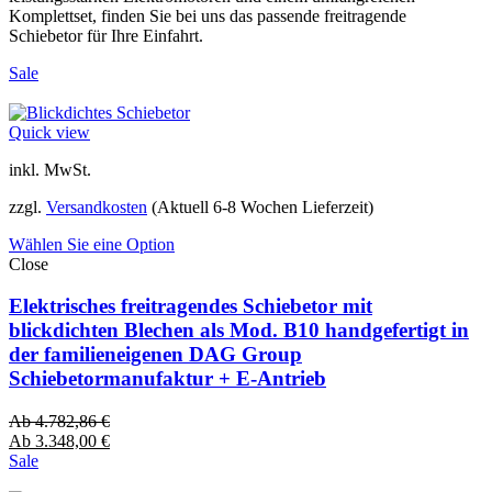
Komplettset, finden Sie bei uns das passende freitragende
Schiebetor für Ihre Einfahrt.
Sale
Quick view
inkl. MwSt.
zzgl.
Versandkosten
(Aktuell 6-8 Wochen Lieferzeit)
Wählen Sie eine Option
Close
Elektrisches freitragendes Schiebetor mit
blickdichten Blechen als Mod. B10 handgefertigt in
der familieneigenen DAG Group
Schiebetormanufaktur + E-Antrieb
Ab
4.782,86
€
Ab
3.348,00
€
Sale