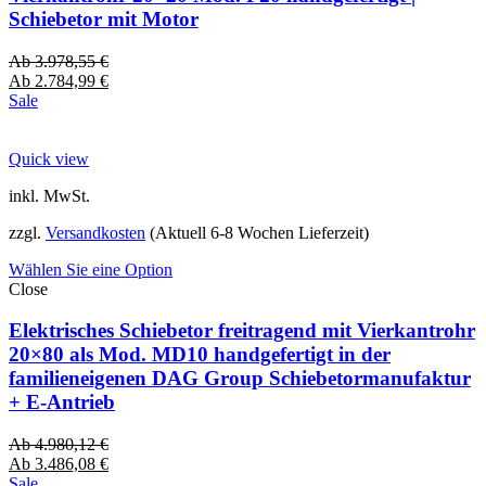
Schiebetor mit Motor
Ab
3.978,55
€
Ab
2.784,99
€
Sale
Quick view
inkl. MwSt.
zzgl.
Versandkosten
(Aktuell 6-8 Wochen Lieferzeit)
Wählen Sie eine Option
Close
Elektrisches Schiebetor freitragend mit Vierkantrohr
20×80 als Mod. MD10 handgefertigt in der
familieneigenen DAG Group Schiebetormanufaktur
+ E-Antrieb
Ab
4.980,12
€
Ab
3.486,08
€
Sale