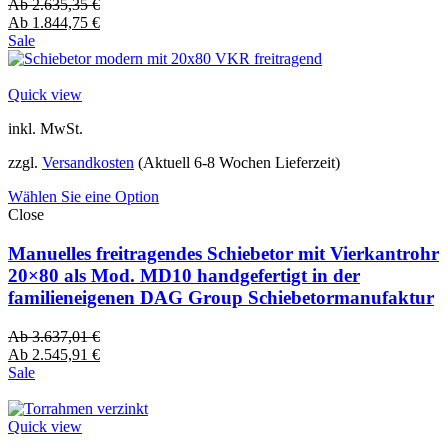
Ab
2.635,35
€
Ab
1.844,75
€
Sale
Quick view
inkl. MwSt.
zzgl.
Versandkosten
(Aktuell 6-8 Wochen Lieferzeit)
Wählen Sie eine Option
Close
Manuelles freitragendes Schiebetor mit Vierkantrohr
20×80 als Mod. MD10 handgefertigt in der
familieneigenen DAG Group Schiebetormanufaktur
Ab
3.637,01
€
Ab
2.545,91
€
Sale
Quick view