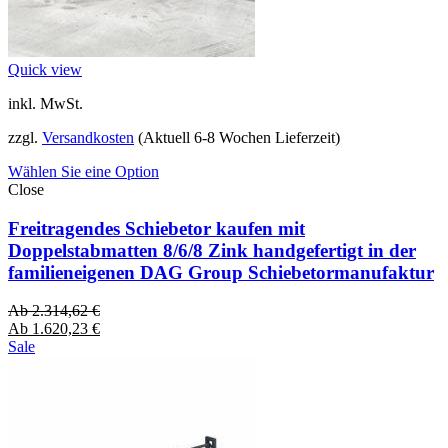
Quick view
inkl. MwSt.
zzgl.
Versandkosten
(Aktuell 6-8 Wochen Lieferzeit)
Wählen Sie eine Option
Close
Freitragendes Schiebetor kaufen mit
Doppelstabmatten 8/6/8 Zink handgefertigt in der
familieneigenen DAG Group Schiebetormanufaktur
Ab
2.314,62
€
Ab
1.620,23
€
Sale