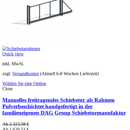
Quick view
inkl. MwSt.
zzgl.
Versandkosten
(Aktuell 6-8 Wochen Lieferzeit)
Wählen Sie eine Option
Close
Manuelles freitragendes Schiebetor als Rahmen
Pulverbeschichtet handgefertigt in der
familieneigenen DAG Group Schiebetormanufaktur
Ab
2.323,58
€
Ab
1.626,51
€