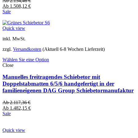
Ab
2.154,46
€
Ab
1.508,12
€
Sale
Quick view
inkl. MwSt.
zzgl.
Versandkosten
(Aktuell 6-8 Wochen Lieferzeit)
Wählen Sie eine Option
Close
Manuelles freitragendes Schiebetor mit
Doppelstabmatten 6/5/6 handgefertigt in der
familieneigenen DAG Group Schiebetormanufaktur
Ab
2.117,36
€
Ab
1.482,15
€
Sale
Quick view