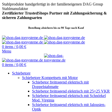
Stahlprodukte handgefertigt in der familieneigenen DAG Group
Stahlmanufaktur
Zertifizierter TrustedShops Partner mit Zahlungssicherung &
sicheren
Zahlungsarten
Bestellung absichern bis zu 90 Tage nach Kauf
0
items
/
0,00
€
Menu
0
items
/
0,00
€
Schiebetore
Schiebetore Kompettsets mit Motor
Schiebetor freitragend elektrisch mit
Doppelstabmatte
Schiebetor freitragend elektrisch mit 25×25 VKR
Schiebetor freitragend elektrisch mit Schnörkel
Mod. Virginia
Schiebetor freitragend elektrisch mit Jalousien-
Optik