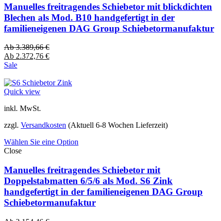
Manuelles freitragendes Schiebetor mit blickdichten
Blechen als Mod. B10 handgefertigt in der
familieneigenen DAG Group Schiebetormanufaktur
Ab
3.389,66
€
Ab
2.372,76
€
Sale
Quick view
inkl. MwSt.
zzgl.
Versandkosten
(Aktuell 6-8 Wochen Lieferzeit)
Wählen Sie eine Option
Close
Manuelles freitragendes Schiebetor mit
Doppelstabmatten 6/5/6 als Mod. S6 Zink
handgefertigt in der familieneigenen DAG Group
Schiebetormanufaktur