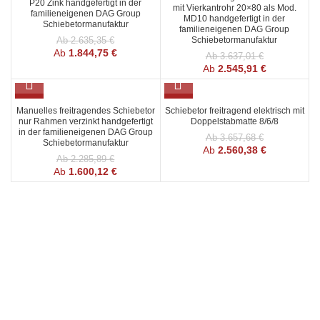
P20 Zink handgefertigt in der
mit Vierkantrohr 20×80 als Mod.
familieneigenen DAG Group
MD10 handgefertigt in der
Schiebetormanufaktur
familieneigenen DAG Group
Schiebetormanufaktur
Ab
2.635,35
€
Ab
1.844,75
€
Ab
3.637,01
€
Ab
2.545,91
€
SALE
SALE
Manuelles freitragendes Schiebetor
Schiebetor freitragend elektrisch mit
nur Rahmen verzinkt handgefertigt
Doppelstabmatte 8/6/8
in der familieneigenen DAG Group
Ab
3.657,68
€
Schiebetormanufaktur
Ab
2.560,38
€
Ab
2.285,89
€
Ab
1.600,12
€