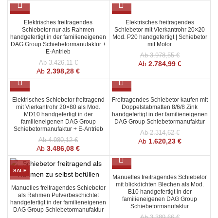
SALE
SALE
Elektrisches freitragendes
Elektrisches freitragendes
Schiebetor nur als Rahmen
Schiebetor mit Vierkantrohr 20×20
handgefertigt in der familieneigenen
Mod. P20 handgefertigt | Schiebetor
DAG Group Schiebetormanufaktur +
mit Motor
E-Antrieb
Ab
3.978,55
€
Ab
3.426,11
€
Ab
2.784,99
€
Ab
2.398,28
€
SALE
SALE
Elektrisches Schiebetor freitragend
Freitragendes Schiebetor kaufen mit
mit Vierkantrohr 20×80 als Mod.
Doppelstabmatten 8/6/8 Zink
MD10 handgefertigt in der
handgefertigt in der familieneigenen
familieneigenen DAG Group
DAG Group Schiebetormanufaktur
Schiebetormanufaktur + E-Antrieb
Ab
2.314,62
€
Ab
4.980,12
€
Ab
1.620,23
€
Ab
3.486,08
€
SALE
SALE
Manuelles freitragendes Schiebetor
mit blickdichten Blechen als Mod.
Manuelles freitragendes Schiebetor
B10 handgefertigt in der
als Rahmen Pulverbeschichtet
familieneigenen DAG Group
handgefertigt in der familieneigenen
Schiebetormanufaktur
DAG Group Schiebetormanufaktur
Ab
3.389,66
€