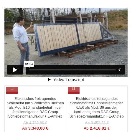
SALE
SALE
Elektrisches freitragendes
Elektrisches freitragendes
Schiebetor mit blickdichten Blechen
Schiebetor mit Doppelstabmatten
als Mod. B10 handgefertigt in der
6/5/6 als Mod. S6 aus der
familieneigenen DAG Group
familieneigenen DAG Group
Schiebetormanufaktur + E-Antrieb
Schiebetormanufaktur + E-Antrieb
Ab
4.782,86
€
Ab
3.452,58
€
Ab
3.348,00
€
Ab
2.416,81
€