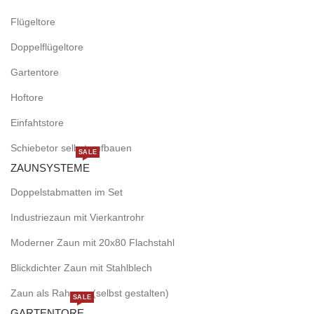
Flügeltore
Doppelflügeltore
Gartentore
Hoftore
Einfahtstore
Schiebetor selbst aufbauen
SALE
ZAUNSYSTEME
Doppelstabmatten im Set
Industriezaun mit Vierkantrohr
Moderner Zaun mit 20x80 Flachstahl
Blickdichter Zaun mit Stahlblech
Zaun als Rahmen (selbst gestalten)
SALE
GARTENTORE