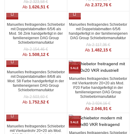
Ab
2.323,58
€
Ab
2.372,76
€
Ab
1.626,51
€
SALE
SALE
Manuelles freitragendes Schiebetor
Manuelles freitragendes Schiebetor
mit Doppelstabmatten 6/5/6 als
mit Doppelstabmatten 6/5/6
Mod. S6 Zink handgefertigt in der
handgefertigt in der familieneigenen
familieneigenen DAG Group
DAG Group Schiebetormanufaktur
Schiebetormanufaktur
Ab
2.117,36
€
Ab
2.154,46
€
Ab
1.482,15
€
Ab
1.508,12
€
SALE
SALE
Manuelles freitragendes Schiebetor
mit Doppelstabmatten 8/6/8 als
Manuelles freitragendes Schiebetor
Mod. S8 Farbe handgefertigt in der
mit Vierkantrohr 20×20 als Mod.
familieneigenen DAG Group
P20 Farbe handgefertigt in der
Schiebetormanufaktur
familieneigenen DAG Group
Schiebetormanufaktur
Ab
2.503,60
€
Ab
1.752,52
€
Ab
2.924,16
€
Ab
2.046,91
€
SALE
SALE
Manuelles freitragendes Schiebetor
mit Vierkantrohr 20×20 als Mod.
Manuelles freitragendes Schiebetor