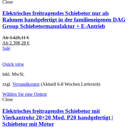
Close
Elektrisches freitragendes Schiebetor nur als
Rahmen handgefertigt in der familieneigenen DAG
Group Schiebetormanufaktur + E-Antrieb
Ab
3.426,11
€
Ab
2.398,28
€
Sale
Quick view
inkl. MwSt.
zzgl.
Versandkosten
(Aktuell 6-8 Wochen Lieferzeit)
Wählen Sie eine Option
Close
Elektrisches freitragendes Schiebetor mit
Vierkantrohr 20×20 Mod. P20 handgefertigt |
Schiebetor mit Motor