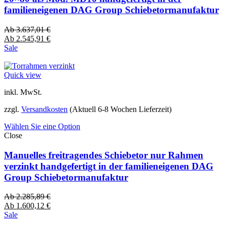
familieneigenen DAG Group Schiebetormanufaktur
Ab
3.637,01
€
Ab
2.545,91
€
Sale
Quick view
inkl. MwSt.
zzgl.
Versandkosten
(Aktuell 6-8 Wochen Lieferzeit)
Wählen Sie eine Option
Close
Manuelles freitragendes Schiebetor nur Rahmen
verzinkt handgefertigt in der familieneigenen DAG
Group Schiebetormanufaktur
Ab
2.285,89
€
Ab
1.600,12
€
Sale