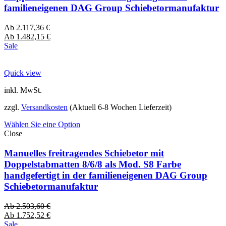
familieneigenen DAG Group Schiebetormanufaktur
Ab
2.117,36
€
Ab
1.482,15
€
Sale
Quick view
inkl. MwSt.
zzgl.
Versandkosten
(Aktuell 6-8 Wochen Lieferzeit)
Wählen Sie eine Option
Close
Manuelles freitragendes Schiebetor mit
Doppelstabmatten 8/6/8 als Mod. S8 Farbe
handgefertigt in der familieneigenen DAG Group
Schiebetormanufaktur
Ab
2.503,60
€
Ab
1.752,52
€
Sale