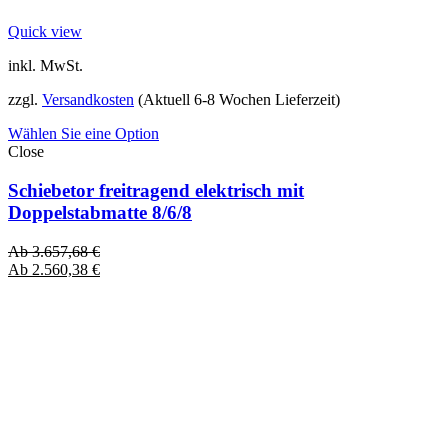
Quick view
inkl. MwSt.
zzgl.
Versandkosten
(Aktuell 6-8 Wochen Lieferzeit)
Wählen Sie eine Option
Close
Schiebetor freitragend elektrisch mit
Doppelstabmatte 8/6/8
Ab
3.657,68
€
Ab
2.560,38
€