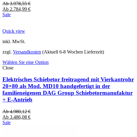
Ab
3.978,55
€
Ab
2.784,99
€
Sale
Quick view
inkl. MwSt.
zzgl.
Versandkosten
(Aktuell 6-8 Wochen Lieferzeit)
Wählen Sie eine Option
Close
Elektrisches Schiebetor freitragend mit Vierkantrohr
20×80 als Mod. MD10 handgefertigt in der
familieneigenen DAG Group Schiebetormanufaktur
+ E-Antrieb
Ab
4.980,12
€
Ab
3.486,08
€
Sale