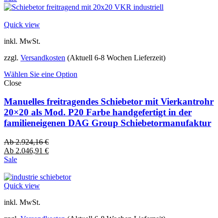
Quick view
inkl. MwSt.
zzgl.
Versandkosten
(Aktuell 6-8 Wochen Lieferzeit)
Wählen Sie eine Option
Close
Manuelles freitragendes Schiebetor mit Vierkantrohr
20×20 als Mod. P20 Farbe handgefertigt in der
familieneigenen DAG Group Schiebetormanufaktur
Ab
2.924,16
€
Ab
2.046,91
€
Sale
Quick view
inkl. MwSt.