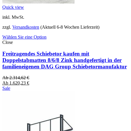
Quick view
inkl. MwSt.
zzgl.
Versandkosten
(Aktuell 6-8 Wochen Lieferzeit)
Wählen Sie eine Option
Close
Freitragendes Schiebetor kaufen mit
Doppelstabmatten 8/6/8 Zink handgefertigt in der
familieneigenen DAG Group Schiebetormanufaktur
Ab
2.314,62
€
Ab
1.620,23
€
Sale