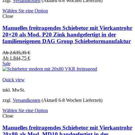
zzgl.
Versandkosten
(Aktuell 6-8 Wochen Lieferzeit)
Wählen Sie eine Option
Close
Manuelles freitragendes Schiebetor mit Vierkantrohr
20×20 als Mod. P20 Zink handgefertigt in der
familieneigenen DAG Group Schiebetormanufaktur
Ab
2.635,35
€
Ab
1.844,75
€
Sale
Quick view
inkl. MwSt.
zzgl.
Versandkosten
(Aktuell 6-8 Wochen Lieferzeit)
Wählen Sie eine Option
Close
Manuelles freitragendes Schiebetor mit Vierkantrohr
20×80 als Mod. MD10 handgefertigt in der