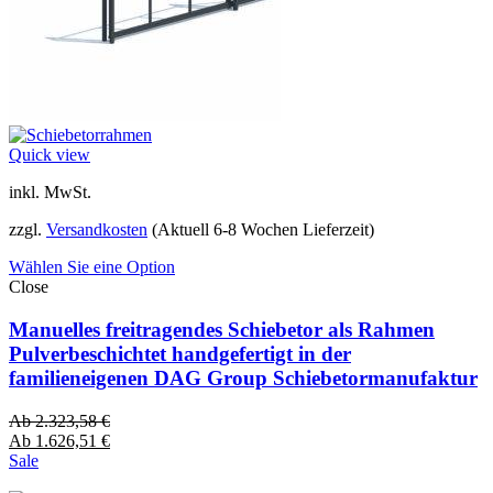
Quick view
inkl. MwSt.
zzgl.
Versandkosten
(Aktuell 6-8 Wochen Lieferzeit)
Wählen Sie eine Option
Close
Manuelles freitragendes Schiebetor als Rahmen
Pulverbeschichtet handgefertigt in der
familieneigenen DAG Group Schiebetormanufaktur
Ab
2.323,58
€
Ab
1.626,51
€
Sale