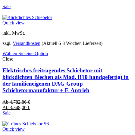
Sale
Quick view
inkl. MwSt.
zzgl.
Versandkosten
(Aktuell 6-8 Wochen Lieferzeit)
Wählen Sie eine Option
Close
Elektrisches freitragendes Schiebetor mit
blickdichten Blechen als Mod. B10 handgefertigt in
der familieneigenen DAG Group
Schiebetormanufaktur + E-Antrieb
Ab
4.782,86
€
Ab
3.348,00
€
Sale
Quick view