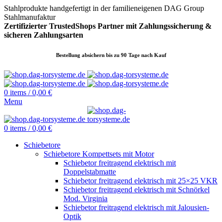
Stahlprodukte handgefertigt in der familieneigenen DAG Group
Stahlmanufaktur
Zertifizierter TrustedShops Partner mit Zahlungssicherung &
sicheren
Zahlungsarten
Bestellung absichern bis zu 90 Tage nach Kauf
0
items
/
0,00
€
Menu
0
items
/
0,00
€
Schiebetore
Schiebetore Kompettsets mit Motor
Schiebetor freitragend elektrisch mit
Doppelstabmatte
Schiebetor freitragend elektrisch mit 25×25 VKR
Schiebetor freitragend elektrisch mit Schnörkel
Mod. Virginia
Schiebetor freitragend elektrisch mit Jalousien-
Optik