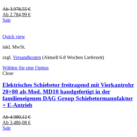
Ab
3.978,55
€
Ab
2.784,99
€
Sale
Quick view
inkl. MwSt.
zzgl.
Versandkosten
(Aktuell 6-8 Wochen Lieferzeit)
Wählen Sie eine Option
Close
Elektrisches Schiebetor freitragend mit Vierkantrohr
20×80 als Mod. MD10 handgefertigt in der
familieneigenen DAG Group Schiebetormanufaktur
+ E-Antrieb
Ab
4.980,12
€
Ab
3.486,08
€
Sale