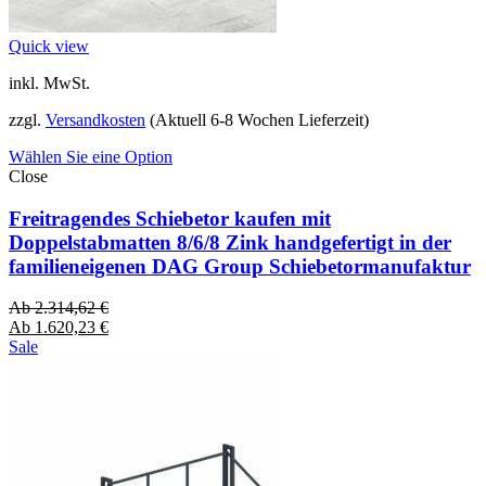
Quick view
inkl. MwSt.
zzgl.
Versandkosten
(Aktuell 6-8 Wochen Lieferzeit)
Wählen Sie eine Option
Close
Freitragendes Schiebetor kaufen mit
Doppelstabmatten 8/6/8 Zink handgefertigt in der
familieneigenen DAG Group Schiebetormanufaktur
Ab
2.314,62
€
Ab
1.620,23
€
Sale