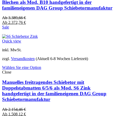
Blechen als Mod. B10 handgefertigt in der
familieneigenen DAG Group Schiebetormanufaktur
Ab
3.389,66
€
Ab
2.372,76
€
Sale
Quick view
inkl. MwSt.
zzgl.
Versandkosten
(Aktuell 6-8 Wochen Lieferzeit)
Wählen Sie eine Option
Close
Manuelles freitragendes Schiebetor mit
Doppelstabmatten 6/5/6 als Mod. S6 Zink
handgefertigt in der familieneigenen DAG Group
Schiebetormanufaktur
Ab
2.154,46
€
Ab
1.508,12
€