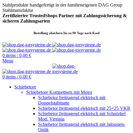
Stahlprodukte handgefertigt in der familieneigenen DAG Group
Stahlmanufaktur
Zertifizierter TrustedShops Partner mit Zahlungssicherung &
sicheren
Zahlungsarten
Bestellung absichern bis zu 90 Tage nach Kauf
0
items
/
0,00
€
Menu
0
items
/
0,00
€
Schiebetore
Schiebetore Kompettsets mit Motor
Schiebetor freitragend elektrisch mit
Doppelstabmatte
Schiebetor freitragend elektrisch mit 25×25 VKR
Schiebetor freitragend elektrisch mit Schnörkel
Mod. Virginia
Schiebetor freitragend elektrisch mit Jalousien-
Optik