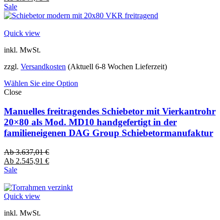
Sale
Quick view
inkl. MwSt.
zzgl.
Versandkosten
(Aktuell 6-8 Wochen Lieferzeit)
Wählen Sie eine Option
Close
Manuelles freitragendes Schiebetor mit Vierkantrohr
20×80 als Mod. MD10 handgefertigt in der
familieneigenen DAG Group Schiebetormanufaktur
Ab
3.637,01
€
Ab
2.545,91
€
Sale
Quick view
inkl. MwSt.