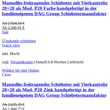
Manuelles freitragendes Schiebetor mit Vierkantrohr
20×20 als Mod. P20 Farbe handgefertigt in der
familieneigenen DAG Group Schiebetormanufaktur
Ab
2.924,16
€
Ab
2.046,91
€
Sale
Quick view
inkl. MwSt.
zzgl.
Versandkosten
(Aktuell 6-8 Wochen Lieferzeit)
Wählen Sie eine Option
Close
Manuelles freitragendes Schiebetor mit Vierkantrohr
20×20 als Mod. P20 Zink handgefertigt in der
familieneigenen DAG Group Schiebetormanufaktur
Ab
2.635,35
€
Ab
1.844,75
€