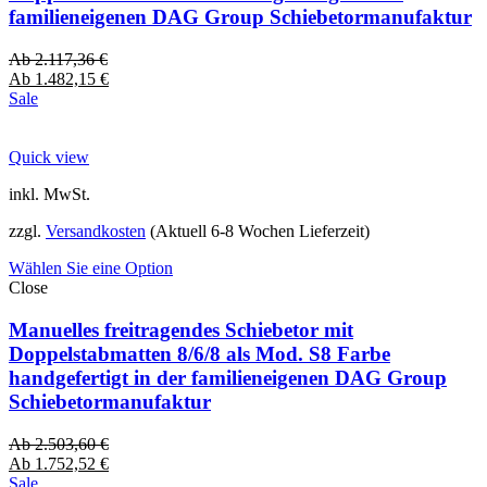
familieneigenen DAG Group Schiebetormanufaktur
Ab
2.117,36
€
Ab
1.482,15
€
Sale
Quick view
inkl. MwSt.
zzgl.
Versandkosten
(Aktuell 6-8 Wochen Lieferzeit)
Wählen Sie eine Option
Close
Manuelles freitragendes Schiebetor mit
Doppelstabmatten 8/6/8 als Mod. S8 Farbe
handgefertigt in der familieneigenen DAG Group
Schiebetormanufaktur
Ab
2.503,60
€
Ab
1.752,52
€
Sale