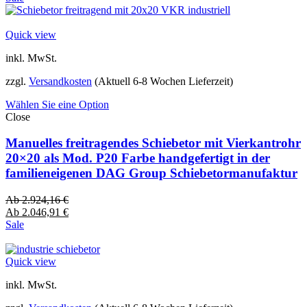
Quick view
inkl. MwSt.
zzgl.
Versandkosten
(Aktuell 6-8 Wochen Lieferzeit)
Wählen Sie eine Option
Close
Manuelles freitragendes Schiebetor mit Vierkantrohr
20×20 als Mod. P20 Farbe handgefertigt in der
familieneigenen DAG Group Schiebetormanufaktur
Ab
2.924,16
€
Ab
2.046,91
€
Sale
Quick view
inkl. MwSt.