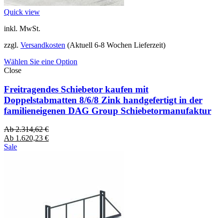
Quick view
inkl. MwSt.
zzgl.
Versandkosten
(Aktuell 6-8 Wochen Lieferzeit)
Wählen Sie eine Option
Close
Freitragendes Schiebetor kaufen mit
Doppelstabmatten 8/6/8 Zink handgefertigt in der
familieneigenen DAG Group Schiebetormanufaktur
Ab
2.314,62
€
Ab
1.620,23
€
Sale