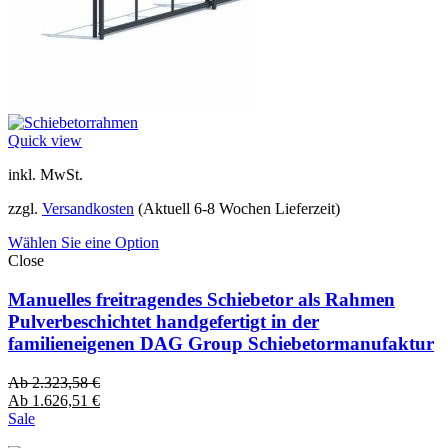
Quick view
inkl. MwSt.
zzgl.
Versandkosten
(Aktuell 6-8 Wochen Lieferzeit)
Wählen Sie eine Option
Close
Manuelles freitragendes Schiebetor als Rahmen
Pulverbeschichtet handgefertigt in der
familieneigenen DAG Group Schiebetormanufaktur
Ab
2.323,58
€
Ab
1.626,51
€
Sale