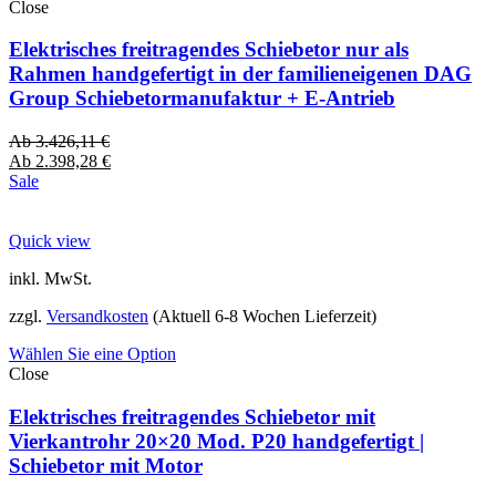
Close
Elektrisches freitragendes Schiebetor nur als
Rahmen handgefertigt in der familieneigenen DAG
Group Schiebetormanufaktur + E-Antrieb
Ab
3.426,11
€
Ab
2.398,28
€
Sale
Quick view
inkl. MwSt.
zzgl.
Versandkosten
(Aktuell 6-8 Wochen Lieferzeit)
Wählen Sie eine Option
Close
Elektrisches freitragendes Schiebetor mit
Vierkantrohr 20×20 Mod. P20 handgefertigt |
Schiebetor mit Motor