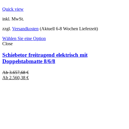
Quick view
inkl. MwSt.
zzgl.
Versandkosten
(Aktuell 6-8 Wochen Lieferzeit)
Wählen Sie eine Option
Close
Schiebetor freitragend elektrisch mit
Doppelstabmatte 8/6/8
Ab
3.657,68
€
Ab
2.560,38
€