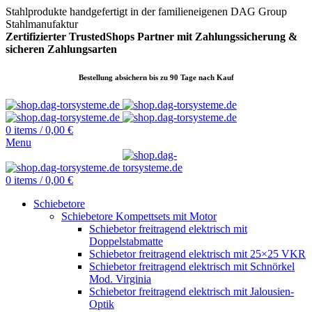
Stahlprodukte handgefertigt in der familieneigenen DAG Group
Stahlmanufaktur
Zertifizierter TrustedShops Partner mit Zahlungssicherung &
sicheren
Zahlungsarten
Bestellung absichern bis zu 90 Tage nach Kauf
0
items
/
0,00
€
Menu
0
items
/
0,00
€
Schiebetore
Schiebetore Kompettsets mit Motor
Schiebetor freitragend elektrisch mit
Doppelstabmatte
Schiebetor freitragend elektrisch mit 25×25 VKR
Schiebetor freitragend elektrisch mit Schnörkel
Mod. Virginia
Schiebetor freitragend elektrisch mit Jalousien-
Optik