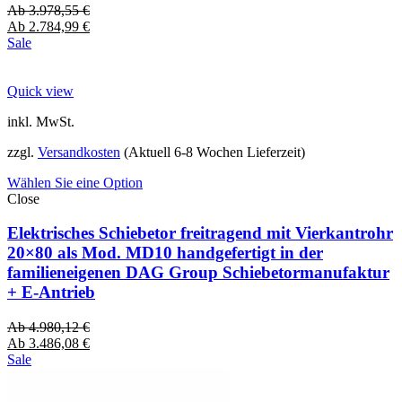
Ab
3.978,55
€
Ab
2.784,99
€
Sale
Quick view
inkl. MwSt.
zzgl.
Versandkosten
(Aktuell 6-8 Wochen Lieferzeit)
Wählen Sie eine Option
Close
Elektrisches Schiebetor freitragend mit Vierkantrohr
20×80 als Mod. MD10 handgefertigt in der
familieneigenen DAG Group Schiebetormanufaktur
+ E-Antrieb
Ab
4.980,12
€
Ab
3.486,08
€
Sale