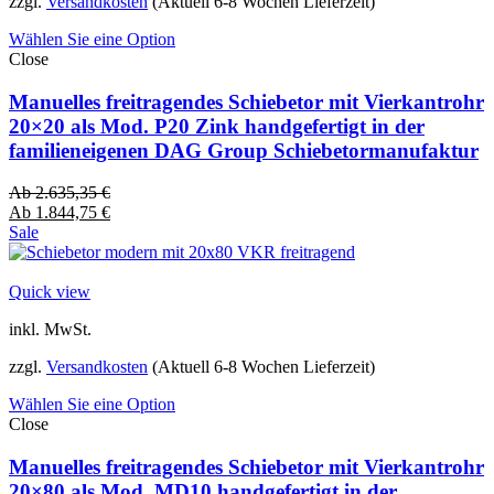
zzgl.
Versandkosten
(Aktuell 6-8 Wochen Lieferzeit)
Wählen Sie eine Option
Close
Manuelles freitragendes Schiebetor mit Vierkantrohr
20×20 als Mod. P20 Zink handgefertigt in der
familieneigenen DAG Group Schiebetormanufaktur
Ab
2.635,35
€
Ab
1.844,75
€
Sale
Quick view
inkl. MwSt.
zzgl.
Versandkosten
(Aktuell 6-8 Wochen Lieferzeit)
Wählen Sie eine Option
Close
Manuelles freitragendes Schiebetor mit Vierkantrohr
20×80 als Mod. MD10 handgefertigt in der