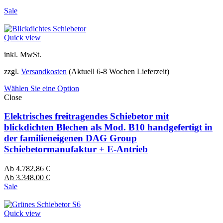
Sale
Quick view
inkl. MwSt.
zzgl.
Versandkosten
(Aktuell 6-8 Wochen Lieferzeit)
Wählen Sie eine Option
Close
Elektrisches freitragendes Schiebetor mit
blickdichten Blechen als Mod. B10 handgefertigt in
der familieneigenen DAG Group
Schiebetormanufaktur + E-Antrieb
Ab
4.782,86
€
Ab
3.348,00
€
Sale
Quick view