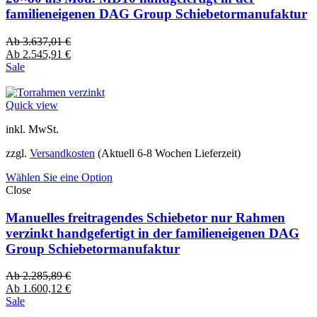
familieneigenen DAG Group Schiebetormanufaktur
Ab
3.637,01
€
Ab
2.545,91
€
Sale
Quick view
inkl. MwSt.
zzgl.
Versandkosten
(Aktuell 6-8 Wochen Lieferzeit)
Wählen Sie eine Option
Close
Manuelles freitragendes Schiebetor nur Rahmen
verzinkt handgefertigt in der familieneigenen DAG
Group Schiebetormanufaktur
Ab
2.285,89
€
Ab
1.600,12
€
Sale