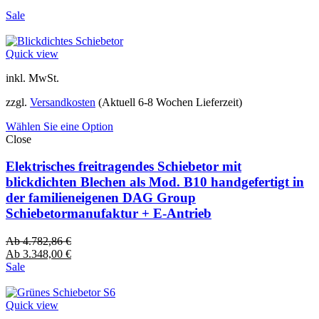
Sale
Quick view
inkl. MwSt.
zzgl.
Versandkosten
(Aktuell 6-8 Wochen Lieferzeit)
Wählen Sie eine Option
Close
Elektrisches freitragendes Schiebetor mit
blickdichten Blechen als Mod. B10 handgefertigt in
der familieneigenen DAG Group
Schiebetormanufaktur + E-Antrieb
Ab
4.782,86
€
Ab
3.348,00
€
Sale
Quick view