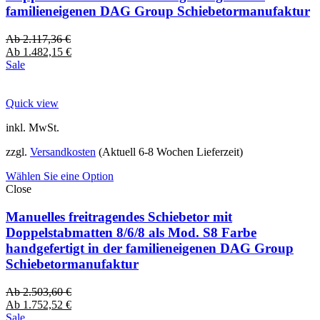
familieneigenen DAG Group Schiebetormanufaktur
Ab
2.117,36
€
Ab
1.482,15
€
Sale
Quick view
inkl. MwSt.
zzgl.
Versandkosten
(Aktuell 6-8 Wochen Lieferzeit)
Wählen Sie eine Option
Close
Manuelles freitragendes Schiebetor mit
Doppelstabmatten 8/6/8 als Mod. S8 Farbe
handgefertigt in der familieneigenen DAG Group
Schiebetormanufaktur
Ab
2.503,60
€
Ab
1.752,52
€
Sale