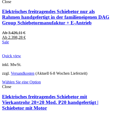
Close
Elektrisches freitragendes Schiebetor nur als
Rahmen handgefertigt in der familieneigenen DAG
Group Schiebetormanufaktur + E-Antrieb
Ab
3.426,11
€
Ab
2.398,28
€
Sale
Quick view
inkl. MwSt.
zzgl.
Versandkosten
(Aktuell 6-8 Wochen Lieferzeit)
Wählen Sie eine Option
Close
Elektrisches freitragendes Schiebetor mit
Vierkantrohr 20×20 Mod. P20 handgefertigt |
Schiebetor mit Motor