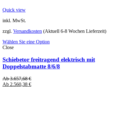
Quick view
inkl. MwSt.
zzgl.
Versandkosten
(Aktuell 6-8 Wochen Lieferzeit)
Wählen Sie eine Option
Close
Schiebetor freitragend elektrisch mit
Doppelstabmatte 8/6/8
Ab
3.657,68
€
Ab
2.560,38
€