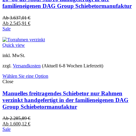
familieneigenen DAG Group Schiebetormanufaktur
Ab
3.637,01
€
Ab
2.545,91
€
Sale
Quick view
inkl. MwSt.
zzgl.
Versandkosten
(Aktuell 6-8 Wochen Lieferzeit)
Wählen Sie eine Option
Close
Manuelles freitragendes Schiebetor nur Rahmen
verzinkt handgefertigt in der familieneigenen DAG
Group Schiebetormanufaktur
Ab
2.285,89
€
Ab
1.600,12
€
Sale