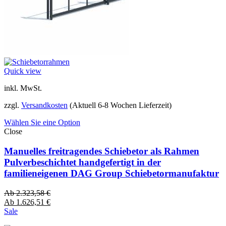
Quick view
inkl. MwSt.
zzgl.
Versandkosten
(Aktuell 6-8 Wochen Lieferzeit)
Wählen Sie eine Option
Close
Manuelles freitragendes Schiebetor als Rahmen
Pulverbeschichtet handgefertigt in der
familieneigenen DAG Group Schiebetormanufaktur
Ab
2.323,58
€
Ab
1.626,51
€
Sale