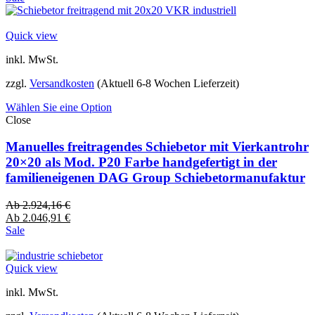
Quick view
inkl. MwSt.
zzgl.
Versandkosten
(Aktuell 6-8 Wochen Lieferzeit)
Wählen Sie eine Option
Close
Manuelles freitragendes Schiebetor mit Vierkantrohr
20×20 als Mod. P20 Farbe handgefertigt in der
familieneigenen DAG Group Schiebetormanufaktur
Ab
2.924,16
€
Ab
2.046,91
€
Sale
Quick view
inkl. MwSt.