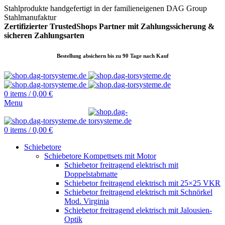
Stahlprodukte handgefertigt in der familieneigenen DAG Group
Stahlmanufaktur
Zertifizierter TrustedShops Partner mit Zahlungssicherung &
sicheren
Zahlungsarten
Bestellung absichern bis zu 90 Tage nach Kauf
0
items
/
0,00
€
Menu
0
items
/
0,00
€
Schiebetore
Schiebetore Kompettsets mit Motor
Schiebetor freitragend elektrisch mit
Doppelstabmatte
Schiebetor freitragend elektrisch mit 25×25 VKR
Schiebetor freitragend elektrisch mit Schnörkel
Mod. Virginia
Schiebetor freitragend elektrisch mit Jalousien-
Optik