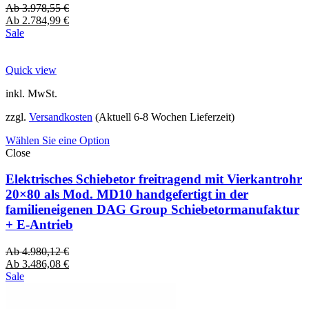
Ab
3.978,55
€
Ab
2.784,99
€
Sale
Quick view
inkl. MwSt.
zzgl.
Versandkosten
(Aktuell 6-8 Wochen Lieferzeit)
Wählen Sie eine Option
Close
Elektrisches Schiebetor freitragend mit Vierkantrohr
20×80 als Mod. MD10 handgefertigt in der
familieneigenen DAG Group Schiebetormanufaktur
+ E-Antrieb
Ab
4.980,12
€
Ab
3.486,08
€
Sale