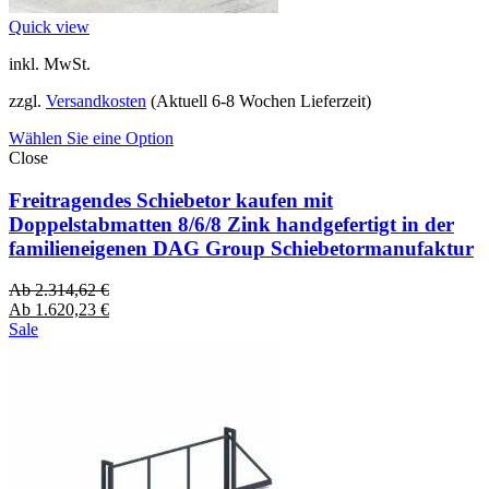
Quick view
inkl. MwSt.
zzgl.
Versandkosten
(Aktuell 6-8 Wochen Lieferzeit)
Wählen Sie eine Option
Close
Freitragendes Schiebetor kaufen mit
Doppelstabmatten 8/6/8 Zink handgefertigt in der
familieneigenen DAG Group Schiebetormanufaktur
Ab
2.314,62
€
Ab
1.620,23
€
Sale