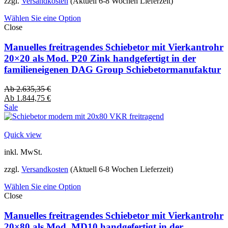
zzgl.
Versandkosten
(Aktuell 6-8 Wochen Lieferzeit)
Wählen Sie eine Option
Close
Manuelles freitragendes Schiebetor mit Vierkantrohr
20×20 als Mod. P20 Zink handgefertigt in der
familieneigenen DAG Group Schiebetormanufaktur
Ab
2.635,35
€
Ab
1.844,75
€
Sale
Quick view
inkl. MwSt.
zzgl.
Versandkosten
(Aktuell 6-8 Wochen Lieferzeit)
Wählen Sie eine Option
Close
Manuelles freitragendes Schiebetor mit Vierkantrohr
20×80 als Mod. MD10 handgefertigt in der