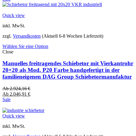
Quick view
inkl. MwSt.
zzgl.
Versandkosten
(Aktuell 6-8 Wochen Lieferzeit)
Wählen Sie eine Option
Close
Manuelles freitragendes Schiebetor mit Vierkantrohr
20×20 als Mod. P20 Farbe handgefertigt in der
familieneigenen DAG Group Schiebetormanufaktur
Ab
2.924,16
€
Ab
2.046,91
€
Sale
Quick view
inkl. MwSt.