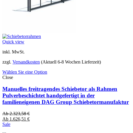
Quick view
inkl. MwSt.
zzgl.
Versandkosten
(Aktuell 6-8 Wochen Lieferzeit)
Wählen Sie eine Option
Close
Manuelles freitragendes Schiebetor als Rahmen
Pulverbeschichtet handgefertigt in der
familieneigenen DAG Group Schiebetormanufaktur
Ab
2.323,58
€
Ab
1.626,51
€
Sale