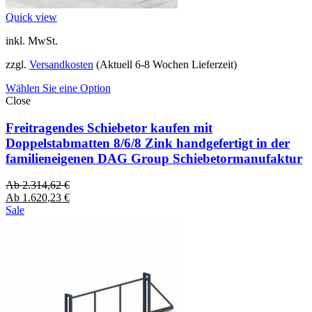
Quick view
inkl. MwSt.
zzgl.
Versandkosten
(Aktuell 6-8 Wochen Lieferzeit)
Wählen Sie eine Option
Close
Freitragendes Schiebetor kaufen mit
Doppelstabmatten 8/6/8 Zink handgefertigt in der
familieneigenen DAG Group Schiebetormanufaktur
Ab
2.314,62
€
Ab
1.620,23
€
Sale