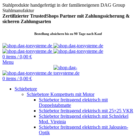
Stahlprodukte handgefertigt in der familieneigenen DAG Group
Stahlmanufaktur
Zertifizierter TrustedShops Partner mit Zahlungssicherung &
sicheren
Zahlungsarten
Bestellung absichern bis zu 90 Tage nach Kauf
0
items
/
0,00
€
Menu
0
items
/
0,00
€
Schiebetore
Schiebetore Kompettsets mit Motor
Schiebetor freitragend elektrisch mit
Doppelstabmatte
Schiebetor freitragend elektrisch mit 25×25 VKR
Schiebetor freitragend elektrisch mit Schnörkel
Mod. Virginia
Schiebetor freitragend elektrisch mit Jalousien-
Optik