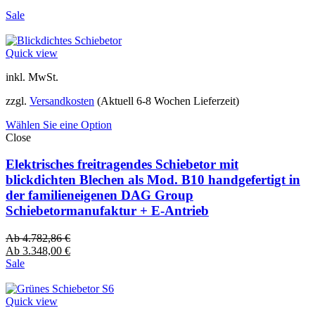
Sale
Quick view
inkl. MwSt.
zzgl.
Versandkosten
(Aktuell 6-8 Wochen Lieferzeit)
Wählen Sie eine Option
Close
Elektrisches freitragendes Schiebetor mit
blickdichten Blechen als Mod. B10 handgefertigt in
der familieneigenen DAG Group
Schiebetormanufaktur + E-Antrieb
Ab
4.782,86
€
Ab
3.348,00
€
Sale
Quick view