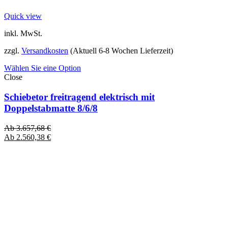
Quick view
inkl. MwSt.
zzgl.
Versandkosten
(Aktuell 6-8 Wochen Lieferzeit)
Wählen Sie eine Option
Close
Schiebetor freitragend elektrisch mit
Doppelstabmatte 8/6/8
Ab
3.657,68
€
Ab
2.560,38
€