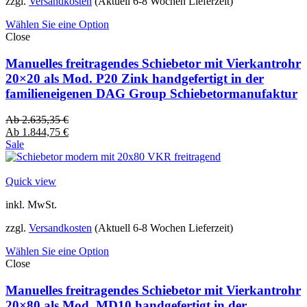
zzgl.
Versandkosten
(Aktuell 6-8 Wochen Lieferzeit)
Wählen Sie eine Option
Close
Manuelles freitragendes Schiebetor mit Vierkantrohr
20×20 als Mod. P20 Zink handgefertigt in der
familieneigenen DAG Group Schiebetormanufaktur
Ab
2.635,35
€
Ab
1.844,75
€
Sale
Quick view
inkl. MwSt.
zzgl.
Versandkosten
(Aktuell 6-8 Wochen Lieferzeit)
Wählen Sie eine Option
Close
Manuelles freitragendes Schiebetor mit Vierkantrohr
20×80 als Mod. MD10 handgefertigt in der