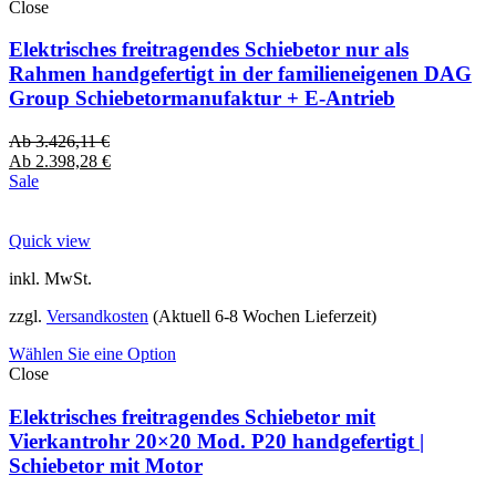
Close
Elektrisches freitragendes Schiebetor nur als
Rahmen handgefertigt in der familieneigenen DAG
Group Schiebetormanufaktur + E-Antrieb
Ab
3.426,11
€
Ab
2.398,28
€
Sale
Quick view
inkl. MwSt.
zzgl.
Versandkosten
(Aktuell 6-8 Wochen Lieferzeit)
Wählen Sie eine Option
Close
Elektrisches freitragendes Schiebetor mit
Vierkantrohr 20×20 Mod. P20 handgefertigt |
Schiebetor mit Motor