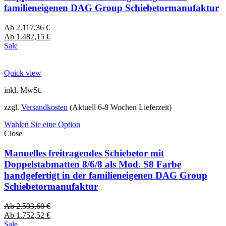
familieneigenen DAG Group Schiebetormanufaktur
Ab
2.117,36
€
Ab
1.482,15
€
Sale
Quick view
inkl. MwSt.
zzgl.
Versandkosten
(Aktuell 6-8 Wochen Lieferzeit)
Wählen Sie eine Option
Close
Manuelles freitragendes Schiebetor mit
Doppelstabmatten 8/6/8 als Mod. S8 Farbe
handgefertigt in der familieneigenen DAG Group
Schiebetormanufaktur
Ab
2.503,60
€
Ab
1.752,52
€
Sale