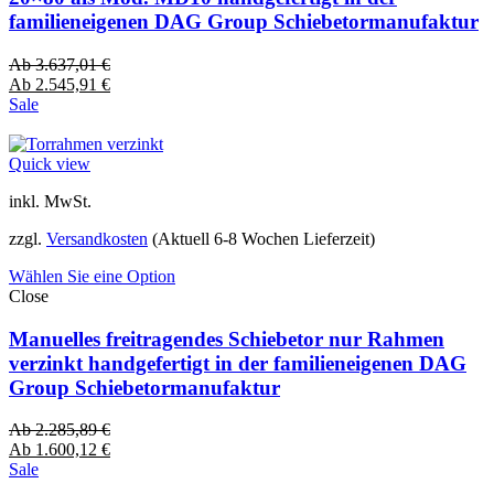
familieneigenen DAG Group Schiebetormanufaktur
Ab
3.637,01
€
Ab
2.545,91
€
Sale
Quick view
inkl. MwSt.
zzgl.
Versandkosten
(Aktuell 6-8 Wochen Lieferzeit)
Wählen Sie eine Option
Close
Manuelles freitragendes Schiebetor nur Rahmen
verzinkt handgefertigt in der familieneigenen DAG
Group Schiebetormanufaktur
Ab
2.285,89
€
Ab
1.600,12
€
Sale