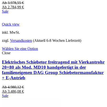
Ab
3.978,55
€
Ab
2.784,99
€
Sale
Quick view
inkl. MwSt.
zzgl.
Versandkosten
(Aktuell 6-8 Wochen Lieferzeit)
Wählen Sie eine Option
Close
Elektrisches Schiebetor freitragend mit Vierkantrohr
20×80 als Mod. MD10 handgefertigt in der
familieneigenen DAG Group Schiebetormanufaktur
+ E-Antrieb
Ab
4.980,12
€
Ab
3.486,08
€
Sale