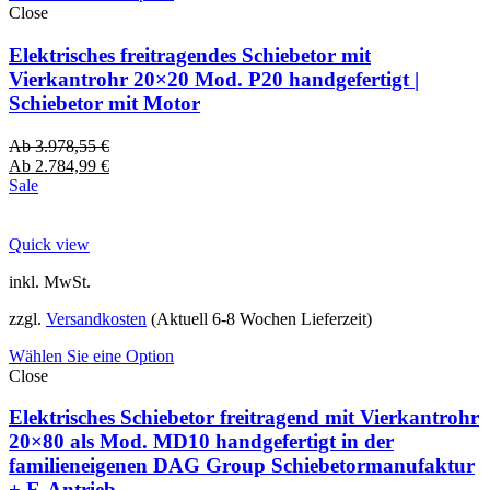
Close
Elektrisches freitragendes Schiebetor mit
Vierkantrohr 20×20 Mod. P20 handgefertigt |
Schiebetor mit Motor
Ab
3.978,55
€
Ab
2.784,99
€
Sale
Quick view
inkl. MwSt.
zzgl.
Versandkosten
(Aktuell 6-8 Wochen Lieferzeit)
Wählen Sie eine Option
Close
Elektrisches Schiebetor freitragend mit Vierkantrohr
20×80 als Mod. MD10 handgefertigt in der
familieneigenen DAG Group Schiebetormanufaktur
+ E-Antrieb