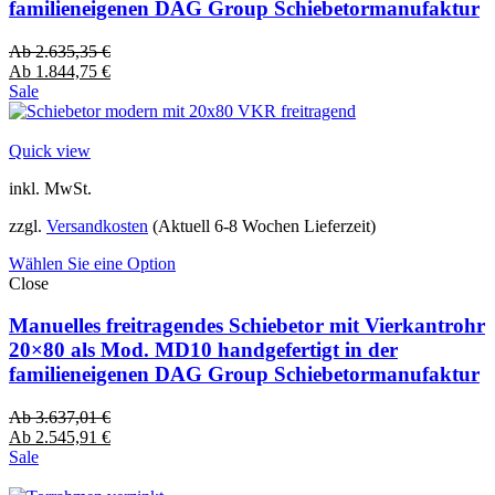
familieneigenen DAG Group Schiebetormanufaktur
Ab
2.635,35
€
Ab
1.844,75
€
Sale
Quick view
inkl. MwSt.
zzgl.
Versandkosten
(Aktuell 6-8 Wochen Lieferzeit)
Wählen Sie eine Option
Close
Manuelles freitragendes Schiebetor mit Vierkantrohr
20×80 als Mod. MD10 handgefertigt in der
familieneigenen DAG Group Schiebetormanufaktur
Ab
3.637,01
€
Ab
2.545,91
€
Sale