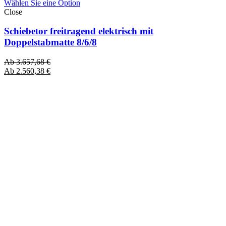
Wählen Sie eine Option
Close
Schiebetor freitragend elektrisch mit
Doppelstabmatte 8/6/8
Ab
3.657,68
€
Ab
2.560,38
€