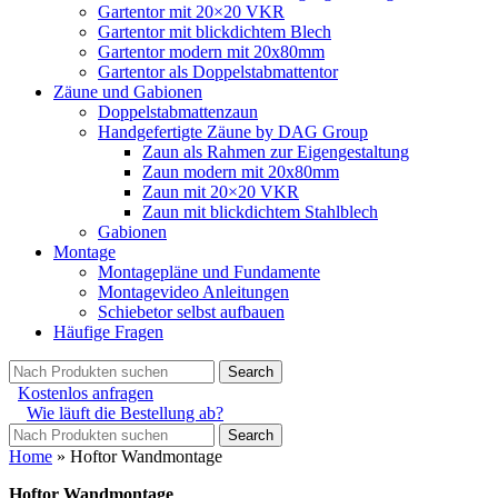
Gartentor mit 20×20 VKR
Gartentor mit blickdichtem Blech
Gartentor modern mit 20x80mm
Gartentor als Doppelstabmattentor
Zäune und Gabionen
Doppelstabmattenzaun
Handgefertigte Zäune by DAG Group
Zaun als Rahmen zur Eigengestaltung
Zaun modern mit 20x80mm
Zaun mit 20×20 VKR
Zaun mit blickdichtem Stahlblech
Gabionen
Montage
Montagepläne und Fundamente
Montagevideo Anleitungen
Schiebetor selbst aufbauen
Häufige Fragen
Search
Kostenlos anfragen
Wie läuft die Bestellung ab?
Search
Home
»
Hoftor Wandmontage
Hoftor Wandmontage