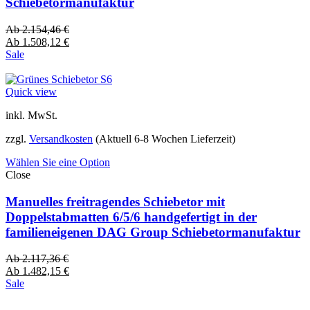
Schiebetormanufaktur
Ab
2.154,46
€
Ab
1.508,12
€
Sale
Quick view
inkl. MwSt.
zzgl.
Versandkosten
(Aktuell 6-8 Wochen Lieferzeit)
Wählen Sie eine Option
Close
Manuelles freitragendes Schiebetor mit
Doppelstabmatten 6/5/6 handgefertigt in der
familieneigenen DAG Group Schiebetormanufaktur
Ab
2.117,36
€
Ab
1.482,15
€
Sale