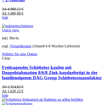
Ab
4.980,12
€
Ab
3.486,08
€
Sale
Quick view
inkl. MwSt.
zzgl.
Versandkosten
(Aktuell 6-8 Wochen Lieferzeit)
Wählen Sie eine Option
Close
Freitragendes Schiebetor kaufen mit
Doppelstabmatten 8/6/8 Zink handgefertigt in der
familieneigenen DAG Group Schiebetormanufaktur
Ab
2.314,62
€
Ab
1.620,23
€
Sale