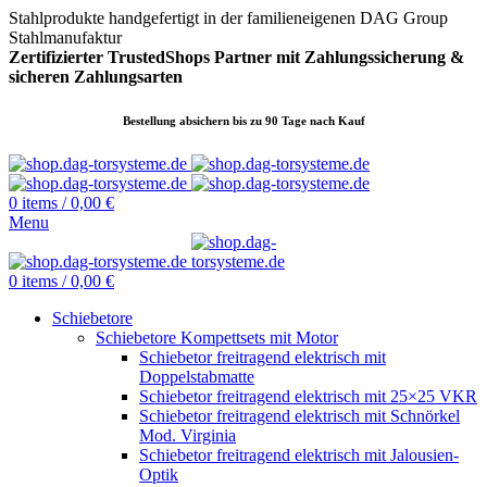
Stahlprodukte handgefertigt in der familieneigenen DAG Group
Stahlmanufaktur
Zertifizierter TrustedShops Partner mit Zahlungssicherung &
sicheren
Zahlungsarten
Bestellung absichern bis zu 90 Tage nach Kauf
0
items
/
0,00
€
Menu
0
items
/
0,00
€
Schiebetore
Schiebetore Kompettsets mit Motor
Schiebetor freitragend elektrisch mit
Doppelstabmatte
Schiebetor freitragend elektrisch mit 25×25 VKR
Schiebetor freitragend elektrisch mit Schnörkel
Mod. Virginia
Schiebetor freitragend elektrisch mit Jalousien-
Optik