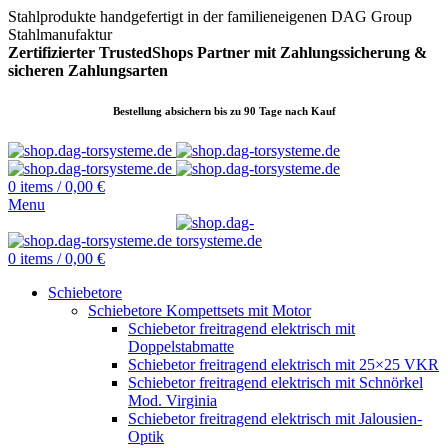
Stahlprodukte handgefertigt in der familieneigenen DAG Group
Stahlmanufaktur
Zertifizierter TrustedShops Partner mit Zahlungssicherung &
sicheren
Zahlungsarten
Bestellung absichern bis zu 90 Tage nach Kauf
0
items
/
0,00
€
Menu
0
items
/
0,00
€
Schiebetore
Schiebetore Kompettsets mit Motor
Schiebetor freitragend elektrisch mit
Doppelstabmatte
Schiebetor freitragend elektrisch mit 25×25 VKR
Schiebetor freitragend elektrisch mit Schnörkel
Mod. Virginia
Schiebetor freitragend elektrisch mit Jalousien-
Optik