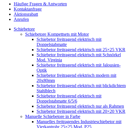
Häufige Fragen & Antworten
Kontaktanfrage
Aktionsrabatt
Anrufen
Schiebetore
Schiebetore Kompettsets mit Motor
Schiebetor freitragend elektrisch mit
Doppelstabmatte
Schiebetor freitragend elektrisch mit 25×25 VKR
Schiebetor freitragend elektrisch mit Schnörkel
Mod. Virginia
Schiebetor freitragend elektrisch mit Jalousien-
Optik
Schiebetor freitragend elektrisch modern mit
20x80mm
Schiebetor freitragend elektrisch mit blickdichtem
Stahlblech
Schiebetor freitragend elektrisch mit
Doppelstabmatte 6/5/6
Schiebetor freitragend elektrisch nur als Rahmen
Schiebetor freitragend elektrisch mit 20×20 VKR
Manuelle Schiebetore in Farbe
Manuelles freitragendes Industrieschiebetor mit
Vierkantrohr 25×25 Mod. P25