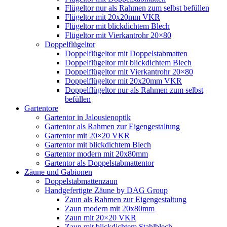
Flügeltor nur als Rahmen zum selbst befüllen
Flügeltor mit 20x20mm VKR
Flügeltor mit blickdichtem Blech
Flügeltor mit Vierkantrohr 20×80
Doppelflügeltor
Doppelflügeltor mit Doppelstabmatten
Doppelflügeltor mit blickdichtem Blech
Doppelflügeltor mit Vierkantrohr 20×80
Doppelflügeltor mit 20x20mm VKR
Doppelflügeltor nur als Rahmen zum selbst
befüllen
Gartentore
Gartentor in Jalousienoptik
Gartentor als Rahmen zur Eigengestaltung
Gartentor mit 20×20 VKR
Gartentor mit blickdichtem Blech
Gartentor modern mit 20x80mm
Gartentor als Doppelstabmattentor
Zäune und Gabionen
Doppelstabmattenzaun
Handgefertigte Zäune by DAG Group
Zaun als Rahmen zur Eigengestaltung
Zaun modern mit 20x80mm
Zaun mit 20×20 VKR
Zaun mit blickdichtem Stahlblech