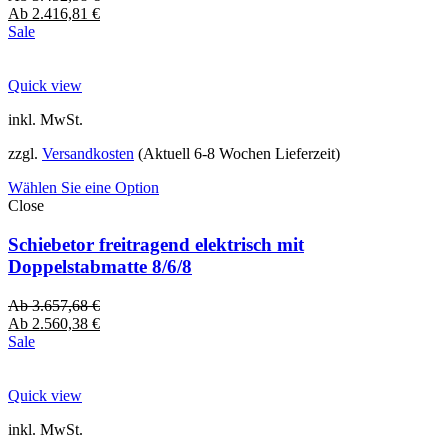
Ab
2.416,81
€
Sale
Quick view
inkl. MwSt.
zzgl.
Versandkosten
(Aktuell 6-8 Wochen Lieferzeit)
Wählen Sie eine Option
Close
Schiebetor freitragend elektrisch mit
Doppelstabmatte 8/6/8
Ab
3.657,68
€
Ab
2.560,38
€
Sale
Quick view
inkl. MwSt.