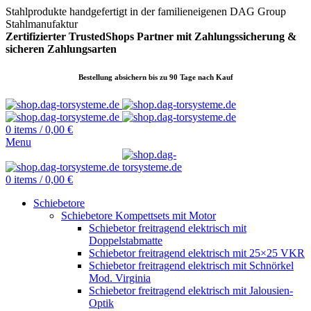
Stahlprodukte handgefertigt in der familieneigenen DAG Group
Stahlmanufaktur
Zertifizierter TrustedShops Partner mit Zahlungssicherung &
sicheren
Zahlungsarten
Bestellung absichern bis zu 90 Tage nach Kauf
0
items
/
0,00
€
Menu
0
items
/
0,00
€
Schiebetore
Schiebetore Kompettsets mit Motor
Schiebetor freitragend elektrisch mit
Doppelstabmatte
Schiebetor freitragend elektrisch mit 25×25 VKR
Schiebetor freitragend elektrisch mit Schnörkel
Mod. Virginia
Schiebetor freitragend elektrisch mit Jalousien-
Optik