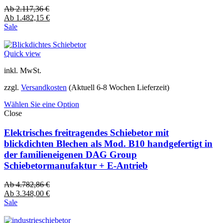
Ab
2.117,36
€
Ab
1.482,15
€
Sale
Quick view
inkl. MwSt.
zzgl.
Versandkosten
(Aktuell 6-8 Wochen Lieferzeit)
Wählen Sie eine Option
Close
Elektrisches freitragendes Schiebetor mit
blickdichten Blechen als Mod. B10 handgefertigt in
der familieneigenen DAG Group
Schiebetormanufaktur + E-Antrieb
Ab
4.782,86
€
Ab
3.348,00
€
Sale