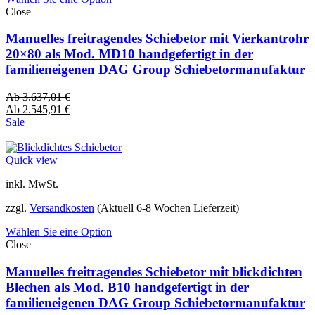
Close
Manuelles freitragendes Schiebetor mit Vierkantrohr
20×80 als Mod. MD10 handgefertigt in der
familieneigenen DAG Group Schiebetormanufaktur
Ab
3.637,01
€
Ab
2.545,91
€
Sale
Quick view
inkl. MwSt.
zzgl.
Versandkosten
(Aktuell 6-8 Wochen Lieferzeit)
Wählen Sie eine Option
Close
Manuelles freitragendes Schiebetor mit blickdichten
Blechen als Mod. B10 handgefertigt in der
familieneigenen DAG Group Schiebetormanufaktur