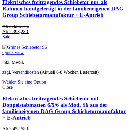
Elektrisches freitragendes Schiebetor nur als
Rahmen handgefertigt in der familieneigenen DAG
Group Schiebetormanufaktur + E-Antrieb
Ab
3.426,11
€
Ab
2.398,28
€
Sale
Quick view
inkl. MwSt.
zzgl.
Versandkosten
(Aktuell 6-8 Wochen Lieferzeit)
Wählen Sie eine Option
Close
Elektrisches freitragendes Schiebetor mit
Doppelstabmatten 6/5/6 als Mod. S6 aus der
familieneigenen DAG Group Schiebetormanufaktur
+ E-Antrieb
Ab
3.452,58
€