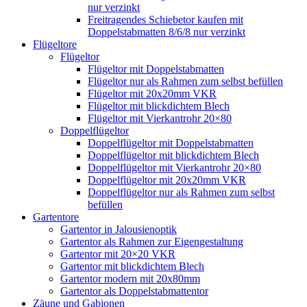
nur verzinkt
Freitragendes Schiebetor kaufen mit
Doppelstabmatten 8/6/8 nur verzinkt
Flügeltore
Flügeltor
Flügeltor mit Doppelstabmatten
Flügeltor nur als Rahmen zum selbst befüllen
Flügeltor mit 20x20mm VKR
Flügeltor mit blickdichtem Blech
Flügeltor mit Vierkantrohr 20×80
Doppelflügeltor
Doppelflügeltor mit Doppelstabmatten
Doppelflügeltor mit blickdichtem Blech
Doppelflügeltor mit Vierkantrohr 20×80
Doppelflügeltor mit 20x20mm VKR
Doppelflügeltor nur als Rahmen zum selbst
befüllen
Gartentore
Gartentor in Jalousienoptik
Gartentor als Rahmen zur Eigengestaltung
Gartentor mit 20×20 VKR
Gartentor mit blickdichtem Blech
Gartentor modern mit 20x80mm
Gartentor als Doppelstabmattentor
Zäune und Gabionen