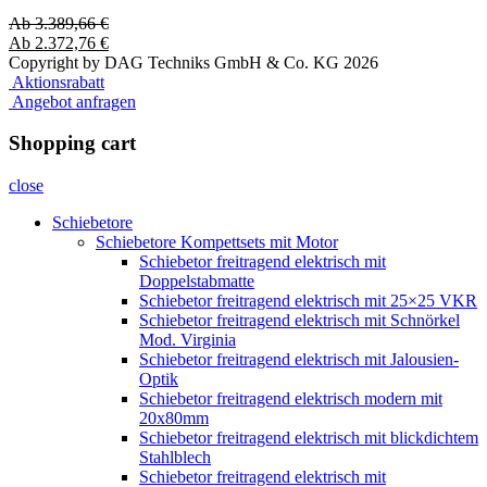
Ab
3.389,66
€
Ab
2.372,76
€
Copyright by DAG Techniks GmbH & Co. KG 2026
Aktionsrabatt
Angebot anfragen
Shopping cart
close
Schiebetore
Schiebetore Kompettsets mit Motor
Schiebetor freitragend elektrisch mit
Doppelstabmatte
Schiebetor freitragend elektrisch mit 25×25 VKR
Schiebetor freitragend elektrisch mit Schnörkel
Mod. Virginia
Schiebetor freitragend elektrisch mit Jalousien-
Optik
Schiebetor freitragend elektrisch modern mit
20x80mm
Schiebetor freitragend elektrisch mit blickdichtem
Stahlblech
Schiebetor freitragend elektrisch mit