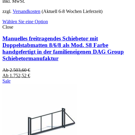
inkl. MwSt.
zzgl.
Versandkosten
(Aktuell 6-8 Wochen Lieferzeit)
Wählen Sie eine Option
Close
Manuelles freitragendes Schiebetor mit
Doppelstabmatten 8/6/8 als Mod. S8 Farbe
handgefertigt in der familieneigenen DAG Group
Schiebetormanufaktur
Ab
2.503,60
€
Ab
1.752,52
€
Sale