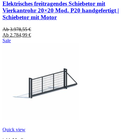
Elektrisches freitragendes Schiebetor mit
Vierkantrohr 20×20 Mod. P20 handgefertigt |
Schiebetor mit Motor
Ab
3.978,55
€
Ab
2.784,99
€
Sale
Quick view