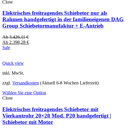
Close
Elektrisches freitragendes Schiebetor nur als
Rahmen handgefertigt in der familieneigenen DAG
Group Schiebetormanufaktur + E-Antrieb
Ab
3.426,11
€
Ab
2.398,28
€
Sale
Quick view
inkl. MwSt.
zzgl.
Versandkosten
(Aktuell 6-8 Wochen Lieferzeit)
Wählen Sie eine Option
Close
Elektrisches freitragendes Schiebetor mit
Vierkantrohr 20×20 Mod. P20 handgefertigt |
Schiebetor mit Motor