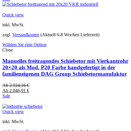
Quick view
inkl. MwSt.
zzgl.
Versandkosten
(Aktuell 6-8 Wochen Lieferzeit)
Wählen Sie eine Option
Close
Manuelles freitragendes Schiebetor mit Vierkantrohr
20×20 als Mod. P20 Farbe handgefertigt in der
familieneigenen DAG Group Schiebetormanufaktur
Ab
2.924,16
€
Ab
2.046,91
€
Sale
Quick view
inkl. MwSt.