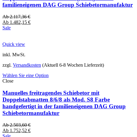
familieneigenen DAG Group Schiebetormanufaktur
Ab
2.117,36
€
Ab
1.482,15
€
Sale
Quick view
inkl. MwSt.
zzgl.
Versandkosten
(Aktuell 6-8 Wochen Lieferzeit)
Wählen Sie eine Option
Close
Manuelles freitragendes Schiebetor mit
Doppelstabmatten 8/6/8 als Mod. S8 Farbe
handgefertigt in der familieneigenen DAG Group
Schiebetormanufaktur
Ab
2.503,60
€
Ab
1.752,52
€
Sale