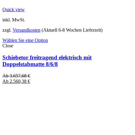
Quick view
inkl. MwSt.
zzgl.
Versandkosten
(Aktuell 6-8 Wochen Lieferzeit)
Wählen Sie eine Option
Close
Schiebetor freitragend elektrisch mit
Doppelstabmatte 8/6/8
Ab
3.657,68
€
Ab
2.560,38
€