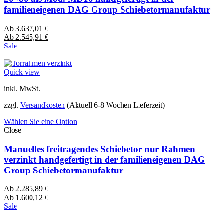
familieneigenen DAG Group Schiebetormanufaktur
Ab
3.637,01
€
Ab
2.545,91
€
Sale
Quick view
inkl. MwSt.
zzgl.
Versandkosten
(Aktuell 6-8 Wochen Lieferzeit)
Wählen Sie eine Option
Close
Manuelles freitragendes Schiebetor nur Rahmen
verzinkt handgefertigt in der familieneigenen DAG
Group Schiebetormanufaktur
Ab
2.285,89
€
Ab
1.600,12
€
Sale