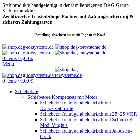
Stahlprodukte handgefertigt in der familieneigenen DAG Group
Stahlmanufaktur
Zertifizierter TrustedShops Partner mit Zahlungssicherung &
sicheren
Zahlungsarten
Bestellung absichern bis zu 90 Tage nach Kauf
0
items
/
0,00
€
Menu
0
items
/
0,00
€
Schiebetore
Schiebetore Kompettsets mit Motor
Schiebetor freitragend elektrisch mit
Doppelstabmatte
Schiebetor freitragend elektrisch mit 25×25 VKR
Schiebetor freitragend elektrisch mit Schnörkel
Mod. Virginia
Schiebetor freitragend elektrisch mit Jalousien-
Optik