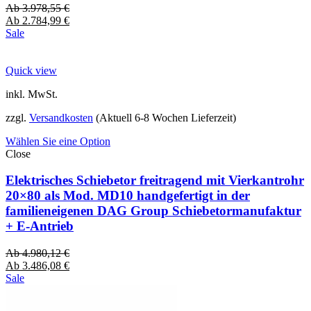
Ab
3.978,55
€
Ab
2.784,99
€
Sale
Quick view
inkl. MwSt.
zzgl.
Versandkosten
(Aktuell 6-8 Wochen Lieferzeit)
Wählen Sie eine Option
Close
Elektrisches Schiebetor freitragend mit Vierkantrohr
20×80 als Mod. MD10 handgefertigt in der
familieneigenen DAG Group Schiebetormanufaktur
+ E-Antrieb
Ab
4.980,12
€
Ab
3.486,08
€
Sale