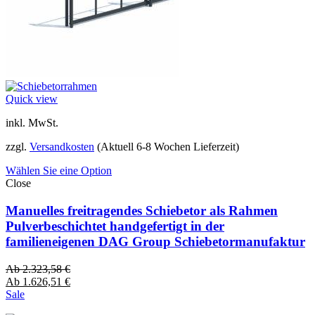
Quick view
inkl. MwSt.
zzgl.
Versandkosten
(Aktuell 6-8 Wochen Lieferzeit)
Wählen Sie eine Option
Close
Manuelles freitragendes Schiebetor als Rahmen
Pulverbeschichtet handgefertigt in der
familieneigenen DAG Group Schiebetormanufaktur
Ab
2.323,58
€
Ab
1.626,51
€
Sale