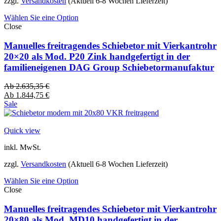
zzgl.
Versandkosten
(Aktuell 6-8 Wochen Lieferzeit)
Wählen Sie eine Option
Close
Manuelles freitragendes Schiebetor mit Vierkantrohr
20×20 als Mod. P20 Zink handgefertigt in der
familieneigenen DAG Group Schiebetormanufaktur
Ab
2.635,35
€
Ab
1.844,75
€
Sale
Quick view
inkl. MwSt.
zzgl.
Versandkosten
(Aktuell 6-8 Wochen Lieferzeit)
Wählen Sie eine Option
Close
Manuelles freitragendes Schiebetor mit Vierkantrohr
20×80 als Mod. MD10 handgefertigt in der