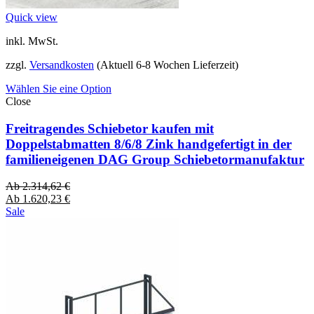
Quick view
inkl. MwSt.
zzgl.
Versandkosten
(Aktuell 6-8 Wochen Lieferzeit)
Wählen Sie eine Option
Close
Freitragendes Schiebetor kaufen mit
Doppelstabmatten 8/6/8 Zink handgefertigt in der
familieneigenen DAG Group Schiebetormanufaktur
Ab
2.314,62
€
Ab
1.620,23
€
Sale