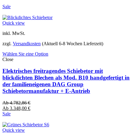
Sale
Quick view
inkl. MwSt.
zzgl.
Versandkosten
(Aktuell 6-8 Wochen Lieferzeit)
Wählen Sie eine Option
Close
Elektrisches freitragendes Schiebetor mit
blickdichten Blechen als Mod. B10 handgefertigt in
der familieneigenen DAG Group
Schiebetormanufaktur + E-Antrieb
Ab
4.782,86
€
Ab
3.348,00
€
Sale
Quick view