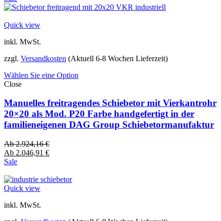
Quick view
inkl. MwSt.
zzgl.
Versandkosten
(Aktuell 6-8 Wochen Lieferzeit)
Wählen Sie eine Option
Close
Manuelles freitragendes Schiebetor mit Vierkantrohr
20×20 als Mod. P20 Farbe handgefertigt in der
familieneigenen DAG Group Schiebetormanufaktur
Ab
2.924,16
€
Ab
2.046,91
€
Sale
Quick view
inkl. MwSt.