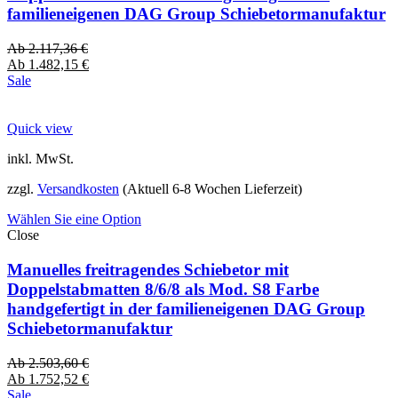
familieneigenen DAG Group Schiebetormanufaktur
Ab
2.117,36
€
Ab
1.482,15
€
Sale
Quick view
inkl. MwSt.
zzgl.
Versandkosten
(Aktuell 6-8 Wochen Lieferzeit)
Wählen Sie eine Option
Close
Manuelles freitragendes Schiebetor mit
Doppelstabmatten 8/6/8 als Mod. S8 Farbe
handgefertigt in der familieneigenen DAG Group
Schiebetormanufaktur
Ab
2.503,60
€
Ab
1.752,52
€
Sale