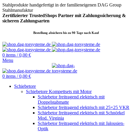
Stahlprodukte handgefertigt in der familieneigenen DAG Group
Stahlmanufaktur
Zertifizierter TrustedShops Partner mit Zahlungssicherung &
sicheren
Zahlungsarten
Bestellung absichern bis zu 90 Tage nach Kauf
0
items
/
0,00
€
Menu
0
items
/
0,00
€
Schiebetore
Schiebetore Kompettsets mit Motor
Schiebetor freitragend elektrisch mit
Doppelstabmatte
Schiebetor freitragend elektrisch mit 25×25 VKR
Schiebetor freitragend elektrisch mit Schnörkel
Mod. Virginia
Schiebetor freitragend elektrisch mit Jalousien-
Optik