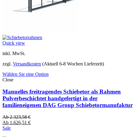
Quick view
inkl. MwSt.
zzgl.
Versandkosten
(Aktuell 6-8 Wochen Lieferzeit)
Wählen Sie eine Option
Close
Manuelles freitragendes Schiebetor als Rahmen
Pulverbeschichtet handgefertigt in der
familieneigenen DAG Group Schiebetormanufaktur
Ab
2.323,58
€
Ab
1.626,51
€
Sale