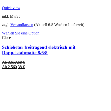
Quick view
inkl. MwSt.
zzgl.
Versandkosten
(Aktuell 6-8 Wochen Lieferzeit)
Wählen Sie eine Option
Close
Schiebetor freitragend elektrisch mit
Doppelstabmatte 8/6/8
Ab
3.657,68
€
Ab
2.560,38
€