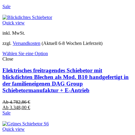
Sale
Quick view
inkl. MwSt.
zzgl.
Versandkosten
(Aktuell 6-8 Wochen Lieferzeit)
Wählen Sie eine Option
Close
Elektrisches freitragendes Schiebetor mit
blickdichten Blechen als Mod. B10 handgefertigt in
der familieneigenen DAG Group
Schiebetormanufaktur + E-Antrieb
Ab
4.782,86
€
Ab
3.348,00
€
Sale
Quick view