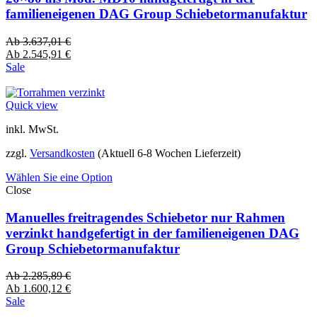
familieneigenen DAG Group Schiebetormanufaktur
Ab
3.637,01
€
Ab
2.545,91
€
Sale
Quick view
inkl. MwSt.
zzgl.
Versandkosten
(Aktuell 6-8 Wochen Lieferzeit)
Wählen Sie eine Option
Close
Manuelles freitragendes Schiebetor nur Rahmen
verzinkt handgefertigt in der familieneigenen DAG
Group Schiebetormanufaktur
Ab
2.285,89
€
Ab
1.600,12
€
Sale