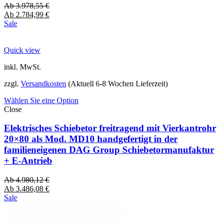
Ab
3.978,55
€
Ab
2.784,99
€
Sale
Quick view
inkl. MwSt.
zzgl.
Versandkosten
(Aktuell 6-8 Wochen Lieferzeit)
Wählen Sie eine Option
Close
Elektrisches Schiebetor freitragend mit Vierkantrohr
20×80 als Mod. MD10 handgefertigt in der
familieneigenen DAG Group Schiebetormanufaktur
+ E-Antrieb
Ab
4.980,12
€
Ab
3.486,08
€
Sale