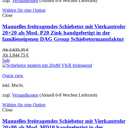
zzgl.
Versandkosten
(Aktuell 6-8 Wochen Lieferzeit)
Wählen Sie eine Option
Close
Manuelles freitragendes Schiebetor mit Vierkantrohr
20×20 als Mod. P20 Zink handgefertigt in der
familieneigenen DAG Group Schiebetormanufaktur
Ab
2.635,35
€
Ab
1.844,75
€
Sale
Quick view
inkl. MwSt.
zzgl.
Versandkosten
(Aktuell 6-8 Wochen Lieferzeit)
Wählen Sie eine Option
Close
Manuelles freitragendes Schiebetor mit Vierkantrohr
20×80 als Mod. MD10 handgefertigt in der