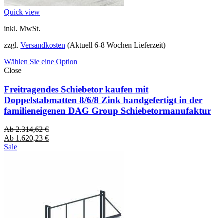
Quick view
inkl. MwSt.
zzgl.
Versandkosten
(Aktuell 6-8 Wochen Lieferzeit)
Wählen Sie eine Option
Close
Freitragendes Schiebetor kaufen mit
Doppelstabmatten 8/6/8 Zink handgefertigt in der
familieneigenen DAG Group Schiebetormanufaktur
Ab
2.314,62
€
Ab
1.620,23
€
Sale