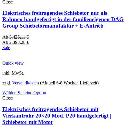
Close
Elektrisches freitragendes Schiebetor nur als
Rahmen handgefertigt in der familieneigenen DAG
Group Schiebetormanufaktur + E-Antrieb
Ab
3.426,11
€
Ab
2.398,28
€
Sale
Quick view
inkl. MwSt.
zzgl.
Versandkosten
(Aktuell 6-8 Wochen Lieferzeit)
Wählen Sie eine Option
Close
Elektrisches freitragendes Schiebetor mit
Vierkantrohr 20×20 Mod. P20 handgefertigt |
Schiebetor mit Motor