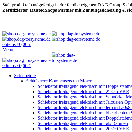
Stahlprodukte handgefertigt in der familieneigenen DAG Group Stah
Zertifizierter TrustedShops Partner mit Zahlungssicherung & s
0
items
/
0,00
€
Menu
0
items
/
0,00
€
Schiebetore
Schiebetore Kompettsets mit Motor
Schiebetor freitragend elektrisch mit Doppelstabma
Schiebetor freitragend elektrisch mit 25×25 VKR
Schiebetor freitragend elektrisch mit Schnörkel Mo
Schiebetor freitragend elektrisch mit Jalousien-Opt
Schiebetor freitragend elektrisch modern mit 20
Schiebetor freitragend elektrisch mit blickdichtem 
Schiebetor freitragend elektrisch mit Doppelstabma
Schiebetor freitragend elektrisch nur als Rahmen
Schiebetor freitragend elektrisch mit 20×20 VKR