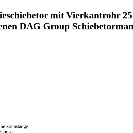
rieschiebetor mit Vierkantrohr 
eigenen DAG Group Schiebetorma
ohne Zahnstange
5,00 €)