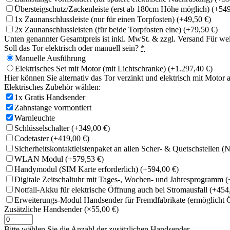
Übersteigschutz/Zackenleiste (erst ab 180cm Höhe möglich)
(+549
1x Zaunanschlussleiste (nur für einen Torpfosten)
(+49,50 €)
2x Zaunanschlussleisten (für beide Torpfosten eine)
(+79,50 €)
Unten genannter Gesamtpreis ist inkl. MwSt. & zzgl. Versand Für wei
Soll das Tor elektrisch oder manuell sein?
*
Manuelle Ausführung
Elektrisches Set mit Motor (mit Lichtschranke)
(+1.297,40 €)
Hier können Sie alternativ das Tor verzinkt und elektrisch mit Moto
Elektrisches Zubehör wählen:
1x Gratis Handsender
Zahnstange vormontiert
Warnleuchte
Schlüsselschalter
(+349,00 €)
Codetaster
(+419,00 €)
Sicherheitskontaktleistenpaket an allen Scher- & Quetschstellen 
WLAN Modul
(+579,53 €)
Handymodul (SIM Karte erforderlich)
(+594,00 €)
Digitale Zeitschaltuhr mit Tages-, Wochen- und Jahresprogramm
(
Notfall-Akku für elektrische Öffnung auch bei Stromausfall
(+454
Erweiterungs-Modul Handsender für Fremdfabrikate (ermöglicht
Zusätzliche Handsender
(×55,00 €)
Bitte wählen Sie die Anzahl der zusätzlichen Handsender