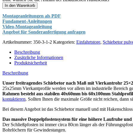
In den Warenkorb
Montageanleitungen als PDF
Fundament-Anleitungen
Video-Montageanleitung
Angebot für Sonderanfertigung anfragen
Artikelnummer:
350-3-1-2
Kategorien:
Einfahrtstore
,
Schiebetor pulv
Beschreibung
Zusätzliche Informationen
Produktsicherheit
Beschreibung
Unser freitragendes Schiebetor nach Maß mit Vierkantrohr 25
25x25mm Vierkantprofile werden vor allem im industrielle Bereich g
Rahmen besteht aus stabilen 40x60mm bis 60x100mm Stahlprofi
kontaktieren
. Sollten Ihnen die maximale Größe nicht reichen, dann 
Bei diesem Angebot ist das Schiebetor manuell und mit Hakenschloss 
Das massive Doppelpfostensystem für eine höhere Laufruhe und
Der Schließpfosten ist immer circa 80cm länger als der Führungspfos
Bohrlöchern für Gewindestangen.