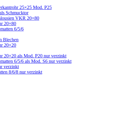
Vierkantrohr 25×25 Mod. P25
 als Schmucktor
 Jalousien VKR 20×80
ohr 20×80
bmatten 6/5/6
en Blechen
ohr 20×20
hr 20×20 als Mod. P20 nur verzinkt
matten 6/5/6 als Mod. S6 nur verzinkt
r verzinkt
ten 8/6/8 nur verzinkt