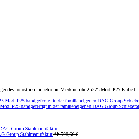
agendes Industrieschiebetor mit Vierkantrohr 25×25 Mod. P25 Farbe h
x25 Mod. P25 handgefertigt in der familieneigenen DAG Group Schiebet
 DAG Group Stahlmanufaktur
Ab
508,60
€