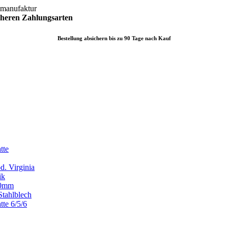
lmanufaktur
icheren
Zahlungsarten
Bestellung absichern bis zu 90 Tage nach Kauf
tte
d. Virginia
ik
x80mm
Stahlblech
tte 6/5/6