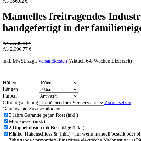
Ab
356,02
€
Manuelles freitragendes Indust
handgefertigt in der familien
Ab
2.986,81
€
Ab
2.090,77
€
inkl. MwSt.
zzgl.
Versandkosten
(Aktuell 6-8 Wochen Lieferzeit)
Höhen
Längen
Farben
Öffnungsrichtung
Zurücksetzen
Gewünschte Zusatzoptionen:
5 Jahre Garantie gegen Rost (inkl.)
Montageset (inkl.)
2 Doppelpfosten mit Beschläge (inkl.)
Klinke, Hakenschloss & (inkl.) *nur wenn manuell bestellt oder 
Zahnstange vormontiert (für spätere elektrische Nachrüstung)
(+39