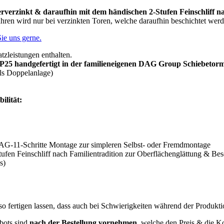
verzinkt & daraufhin mit dem händischen 2-Stufen Feinschliff na
hren wird nur bei verzinkten Toren, welche daraufhin beschichtet werd
Sie uns gerne.
tzleistungen enthalten.
. P25 handgefertigt in der familieneigenen DAG Group Schiebetor
ls Doppelanlage)
ilität:
DAG-11-Schritte Montage zur simpleren Selbst- oder Fremdmontage
fen Feinschliff nach Familientradition zur Oberflächenglättung & Bes
s)
o fertigen lassen, dass auch bei Schwierigkeiten während der Produkti
bots sind
nach der Bestellung vornehmen
, welche den Preis & die Ko