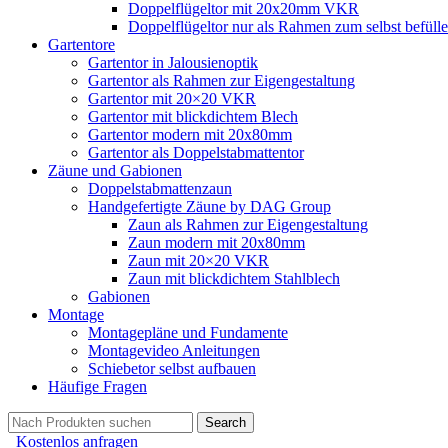
Doppelflügeltor mit 20x20mm VKR
Doppelflügeltor nur als Rahmen zum selbst befüll
Gartentore
Gartentor in Jalousienoptik
Gartentor als Rahmen zur Eigengestaltung
Gartentor mit 20×20 VKR
Gartentor mit blickdichtem Blech
Gartentor modern mit 20x80mm
Gartentor als Doppelstabmattentor
Zäune und Gabionen
Doppelstabmattenzaun
Handgefertigte Zäune by DAG Group
Zaun als Rahmen zur Eigengestaltung
Zaun modern mit 20x80mm
Zaun mit 20×20 VKR
Zaun mit blickdichtem Stahlblech
Gabionen
Montage
Montagepläne und Fundamente
Montagevideo Anleitungen
Schiebetor selbst aufbauen
Häufige Fragen
Search
Kostenlos anfragen