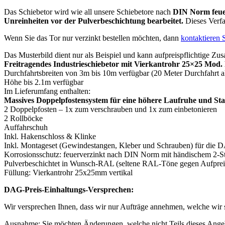
Das Schiebetor wird wie all unsere Schiebetore nach
DIN Norm feuer
Unreinheiten vor der Pulverbeschichtung bearbeitet.
Dieses Verfa
Wenn Sie das Tor nur verzinkt bestellen möchten, dann
kontaktieren 
Das Musterbild dient nur als Beispiel und kann aufpreispflichtige Zusa
Freitragendes Industrieschiebetor mit Vierkantrohr 25×25 Mod
Durchfahrtsbreiten von 3m bis 10m verfügbar (20 Meter Durchfahrt a
Höhe bis 2.1m verfügbar
Im Lieferumfang enthalten:
Massives Doppelpfostensystem für eine höhere Laufruhe und Stab
2 Doppelpfosten – 1x zum verschrauben und 1x zum einbetonieren
2 Rollböcke
Auffahrschuh
Inkl. Hakenschloss & Klinke
Inkl. Montageset (Gewindestangen, Kleber und Schrauben) für die 
Korrosionsschutz: feuerverzinkt nach DIN Norm mit händischem 2-Stu
Pulverbeschichtet in Wunsch-RAL (seltene RAL-Töne gegen Aufprei
Füllung: Vierkantrohr 25x25mm vertikal
DAG-Preis-Einhaltungs-Versprechen:
Wir versprechen Ihnen, dass wir nur Aufträge annehmen, welche wir s
Ausnahme: Sie möchten Änderungen, welche nicht Teils dieses Ange