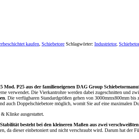
erbeschichtet kaufen
,
Schiebetore
Schlagwörter:
Industrietor
,
Schiebeto
×25 Mod. P25 aus der familieneigenen DAG Group Schiebetormanu
erne verwendet. Die Vierkantrohre werden dabei zugeschnitten und zw
len
. Die verfügbaren Standardgrößen gehen von 3000mmx800mm bi
sind auch Doppelschiebetore möglich, womit Sie auf eine maximalen Du
& Klinke ausgestattet.
 Stabilität besteht bei den kleineren Maßen aus zwei verschwei
ten, da dieser einbetoniert und nicht verschraubt wird. Darum hat der