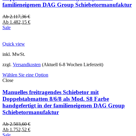
familieneigenen DAG Group Schiebetormanufaktur
Ab
2.117,36
€
Ab
1.482,15
€
Sale
Quick view
inkl. MwSt.
zzgl.
Versandkosten
(Aktuell 6-8 Wochen Lieferzeit)
Wählen Sie eine Option
Close
Manuelles freitragendes Schiebetor mit
Doppelstabmatten 8/6/8 als Mod. S8 Farbe
handgefertigt in der familieneigenen DAG Group
Schiebetormanufaktur
Ab
2.503,60
€
Ab
1.752,52
€
Sale