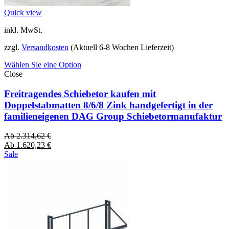
Quick view
inkl. MwSt.
zzgl.
Versandkosten
(Aktuell 6-8 Wochen Lieferzeit)
Wählen Sie eine Option
Close
Freitragendes Schiebetor kaufen mit
Doppelstabmatten 8/6/8 Zink handgefertigt in der
familieneigenen DAG Group Schiebetormanufaktur
Ab
2.314,62
€
Ab
1.620,23
€
Sale