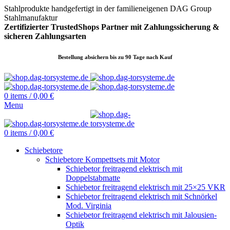
Stahlprodukte handgefertigt in der familieneigenen DAG Group
Stahlmanufaktur
Zertifizierter TrustedShops Partner mit Zahlungssicherung &
sicheren
Zahlungsarten
Bestellung absichern bis zu 90 Tage nach Kauf
0
items
/
0,00
€
Menu
0
items
/
0,00
€
Schiebetore
Schiebetore Kompettsets mit Motor
Schiebetor freitragend elektrisch mit
Doppelstabmatte
Schiebetor freitragend elektrisch mit 25×25 VKR
Schiebetor freitragend elektrisch mit Schnörkel
Mod. Virginia
Schiebetor freitragend elektrisch mit Jalousien-
Optik