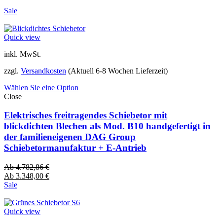
Sale
Quick view
inkl. MwSt.
zzgl.
Versandkosten
(Aktuell 6-8 Wochen Lieferzeit)
Wählen Sie eine Option
Close
Elektrisches freitragendes Schiebetor mit
blickdichten Blechen als Mod. B10 handgefertigt in
der familieneigenen DAG Group
Schiebetormanufaktur + E-Antrieb
Ab
4.782,86
€
Ab
3.348,00
€
Sale
Quick view