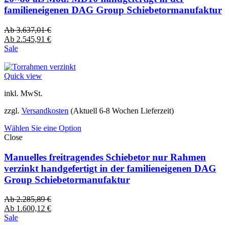
familieneigenen DAG Group Schiebetormanufaktur
Ab
3.637,01
€
Ab
2.545,91
€
Sale
Quick view
inkl. MwSt.
zzgl.
Versandkosten
(Aktuell 6-8 Wochen Lieferzeit)
Wählen Sie eine Option
Close
Manuelles freitragendes Schiebetor nur Rahmen
verzinkt handgefertigt in der familieneigenen DAG
Group Schiebetormanufaktur
Ab
2.285,89
€
Ab
1.600,12
€
Sale