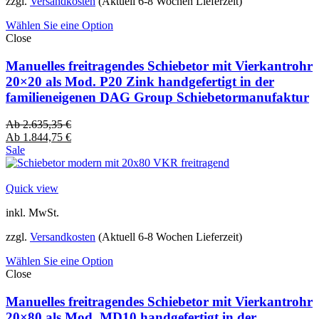
zzgl.
Versandkosten
(Aktuell 6-8 Wochen Lieferzeit)
Wählen Sie eine Option
Close
Manuelles freitragendes Schiebetor mit Vierkantrohr
20×20 als Mod. P20 Zink handgefertigt in der
familieneigenen DAG Group Schiebetormanufaktur
Ab
2.635,35
€
Ab
1.844,75
€
Sale
Quick view
inkl. MwSt.
zzgl.
Versandkosten
(Aktuell 6-8 Wochen Lieferzeit)
Wählen Sie eine Option
Close
Manuelles freitragendes Schiebetor mit Vierkantrohr
20×80 als Mod. MD10 handgefertigt in der