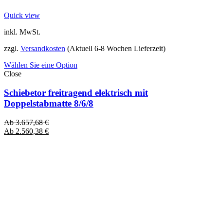
Quick view
inkl. MwSt.
zzgl.
Versandkosten
(Aktuell 6-8 Wochen Lieferzeit)
Wählen Sie eine Option
Close
Schiebetor freitragend elektrisch mit
Doppelstabmatte 8/6/8
Ab
3.657,68
€
Ab
2.560,38
€