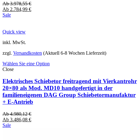
Ab
3.978,55
€
Ab
2.784,99
€
Sale
Quick view
inkl. MwSt.
zzgl.
Versandkosten
(Aktuell 6-8 Wochen Lieferzeit)
Wählen Sie eine Option
Close
Elektrisches Schiebetor freitragend mit Vierkantrohr
20×80 als Mod. MD10 handgefertigt in der
familieneigenen DAG Group Schiebetormanufaktur
+ E-Antrieb
Ab
4.980,12
€
Ab
3.486,08
€
Sale