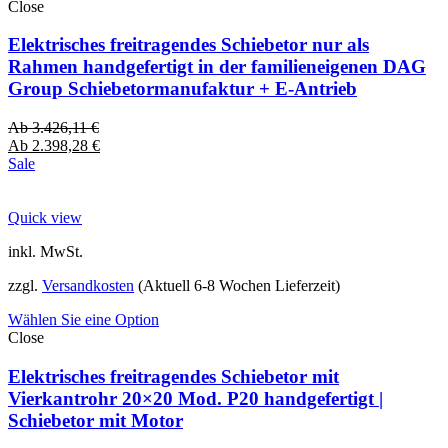
Close
Elektrisches freitragendes Schiebetor nur als
Rahmen handgefertigt in der familieneigenen DAG
Group Schiebetormanufaktur + E-Antrieb
Ab
3.426,11
€
Ab
2.398,28
€
Sale
Quick view
inkl. MwSt.
zzgl.
Versandkosten
(Aktuell 6-8 Wochen Lieferzeit)
Wählen Sie eine Option
Close
Elektrisches freitragendes Schiebetor mit
Vierkantrohr 20×20 Mod. P20 handgefertigt |
Schiebetor mit Motor