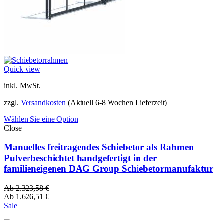
Quick view
inkl. MwSt.
zzgl.
Versandkosten
(Aktuell 6-8 Wochen Lieferzeit)
Wählen Sie eine Option
Close
Manuelles freitragendes Schiebetor als Rahmen
Pulverbeschichtet handgefertigt in der
familieneigenen DAG Group Schiebetormanufaktur
Ab
2.323,58
€
Ab
1.626,51
€
Sale