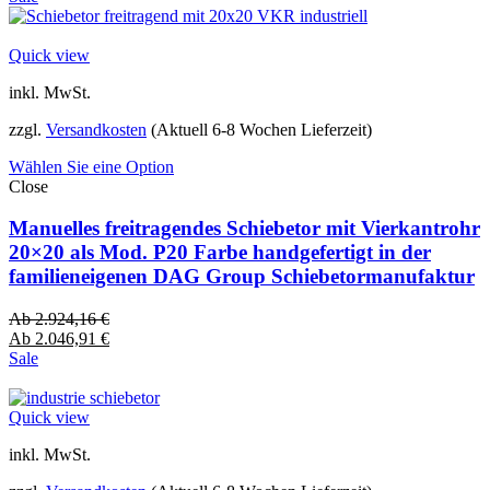
Quick view
inkl. MwSt.
zzgl.
Versandkosten
(Aktuell 6-8 Wochen Lieferzeit)
Wählen Sie eine Option
Close
Manuelles freitragendes Schiebetor mit Vierkantrohr
20×20 als Mod. P20 Farbe handgefertigt in der
familieneigenen DAG Group Schiebetormanufaktur
Ab
2.924,16
€
Ab
2.046,91
€
Sale
Quick view
inkl. MwSt.