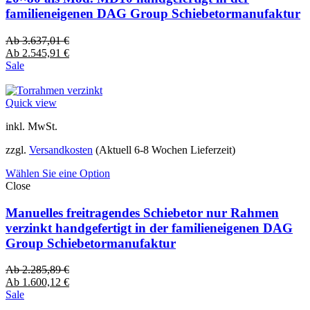
familieneigenen DAG Group Schiebetormanufaktur
Ab
3.637,01
€
Ab
2.545,91
€
Sale
Quick view
inkl. MwSt.
zzgl.
Versandkosten
(Aktuell 6-8 Wochen Lieferzeit)
Wählen Sie eine Option
Close
Manuelles freitragendes Schiebetor nur Rahmen
verzinkt handgefertigt in der familieneigenen DAG
Group Schiebetormanufaktur
Ab
2.285,89
€
Ab
1.600,12
€
Sale