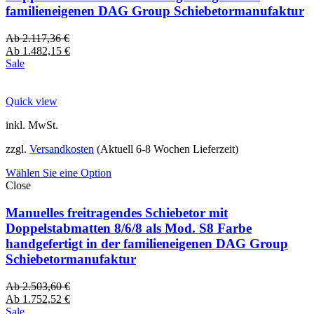
familieneigenen DAG Group Schiebetormanufaktur
Ab
2.117,36
€
Ab
1.482,15
€
Sale
Quick view
inkl. MwSt.
zzgl.
Versandkosten
(Aktuell 6-8 Wochen Lieferzeit)
Wählen Sie eine Option
Close
Manuelles freitragendes Schiebetor mit
Doppelstabmatten 8/6/8 als Mod. S8 Farbe
handgefertigt in der familieneigenen DAG Group
Schiebetormanufaktur
Ab
2.503,60
€
Ab
1.752,52
€
Sale