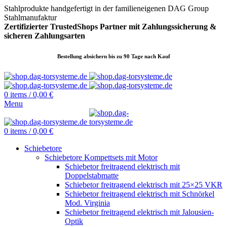
Stahlprodukte handgefertigt in der familieneigenen DAG Group
Stahlmanufaktur
Zertifizierter TrustedShops Partner mit Zahlungssicherung &
sicheren
Zahlungsarten
Bestellung absichern bis zu 90 Tage nach Kauf
0
items
/
0,00
€
Menu
0
items
/
0,00
€
Schiebetore
Schiebetore Kompettsets mit Motor
Schiebetor freitragend elektrisch mit
Doppelstabmatte
Schiebetor freitragend elektrisch mit 25×25 VKR
Schiebetor freitragend elektrisch mit Schnörkel
Mod. Virginia
Schiebetor freitragend elektrisch mit Jalousien-
Optik