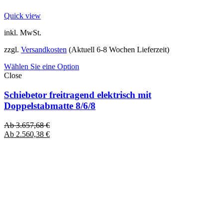
Quick view
inkl. MwSt.
zzgl.
Versandkosten
(Aktuell 6-8 Wochen Lieferzeit)
Wählen Sie eine Option
Close
Schiebetor freitragend elektrisch mit
Doppelstabmatte 8/6/8
Ab
3.657,68
€
Ab
2.560,38
€