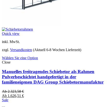
Quick view
inkl. MwSt.
zzgl.
Versandkosten
(Aktuell 6-8 Wochen Lieferzeit)
Wählen Sie eine Option
Close
Manuelles freitragendes Schiebetor als Rahmen
Pulverbeschichtet handgefertigt in der
familieneigenen DAG Group Schiebetormanufaktur
Ab
2.323,58
€
Ab
1.626,51
€
Sale