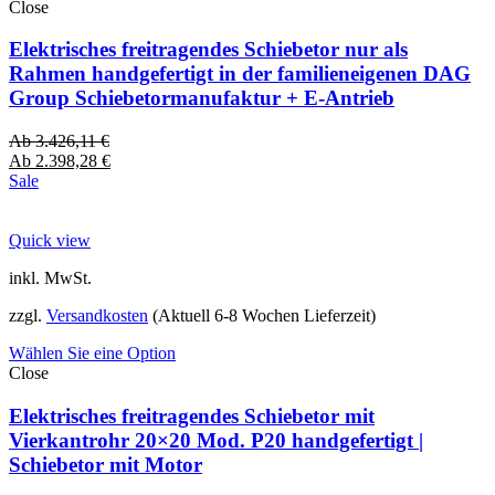
Close
Elektrisches freitragendes Schiebetor nur als
Rahmen handgefertigt in der familieneigenen DAG
Group Schiebetormanufaktur + E-Antrieb
Ab
3.426,11
€
Ab
2.398,28
€
Sale
Quick view
inkl. MwSt.
zzgl.
Versandkosten
(Aktuell 6-8 Wochen Lieferzeit)
Wählen Sie eine Option
Close
Elektrisches freitragendes Schiebetor mit
Vierkantrohr 20×20 Mod. P20 handgefertigt |
Schiebetor mit Motor