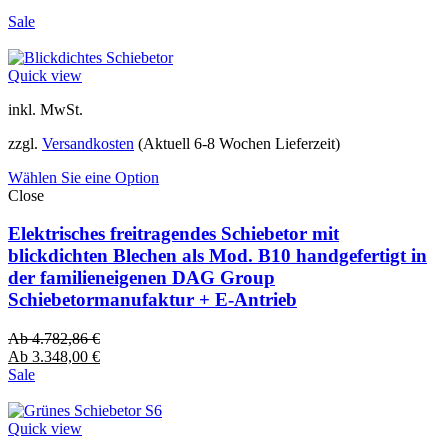
Sale
Quick view
inkl. MwSt.
zzgl.
Versandkosten
(Aktuell 6-8 Wochen Lieferzeit)
Wählen Sie eine Option
Close
Elektrisches freitragendes Schiebetor mit
blickdichten Blechen als Mod. B10 handgefertigt in
der familieneigenen DAG Group
Schiebetormanufaktur + E-Antrieb
Ab
4.782,86
€
Ab
3.348,00
€
Sale
Quick view