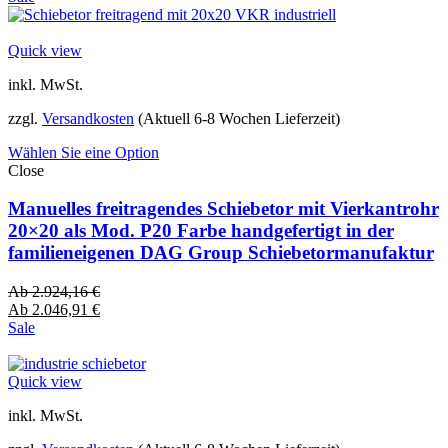
Quick view
inkl. MwSt.
zzgl.
Versandkosten
(Aktuell 6-8 Wochen Lieferzeit)
Wählen Sie eine Option
Close
Manuelles freitragendes Schiebetor mit Vierkantrohr
20×20 als Mod. P20 Farbe handgefertigt in der
familieneigenen DAG Group Schiebetormanufaktur
Ab
2.924,16
€
Ab
2.046,91
€
Sale
Quick view
inkl. MwSt.