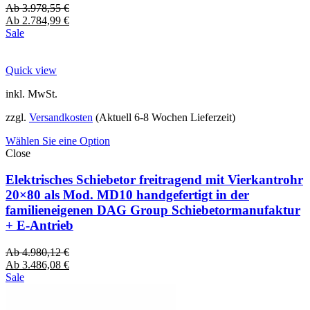
Ab
3.978,55
€
Ab
2.784,99
€
Sale
Quick view
inkl. MwSt.
zzgl.
Versandkosten
(Aktuell 6-8 Wochen Lieferzeit)
Wählen Sie eine Option
Close
Elektrisches Schiebetor freitragend mit Vierkantrohr
20×80 als Mod. MD10 handgefertigt in der
familieneigenen DAG Group Schiebetormanufaktur
+ E-Antrieb
Ab
4.980,12
€
Ab
3.486,08
€
Sale