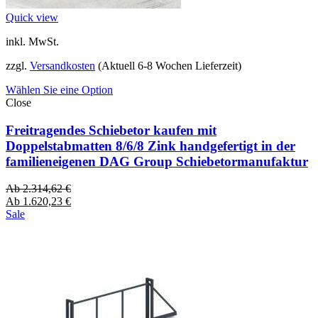
Quick view
inkl. MwSt.
zzgl.
Versandkosten
(Aktuell 6-8 Wochen Lieferzeit)
Wählen Sie eine Option
Close
Freitragendes Schiebetor kaufen mit
Doppelstabmatten 8/6/8 Zink handgefertigt in der
familieneigenen DAG Group Schiebetormanufaktur
Ab
2.314,62
€
Ab
1.620,23
€
Sale