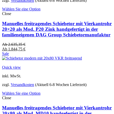
zzgl.
Versandkosten
(Aktuell 6-8 Wochen Lieferzeit)
Wählen Sie eine Option
Close
Manuelles freitragendes Schiebetor mit Vierkantrohr
20×20 als Mod. P20 Zink handgefertigt in der
familieneigenen DAG Group Schiebetormanufaktur
Ab
2.635,35
€
Ab
1.844,75
€
Sale
Quick view
inkl. MwSt.
zzgl.
Versandkosten
(Aktuell 6-8 Wochen Lieferzeit)
Wählen Sie eine Option
Close
Manuelles freitragendes Schiebetor mit Vierkantrohr
20×80 als Mod. MD10 handgefertigt in der