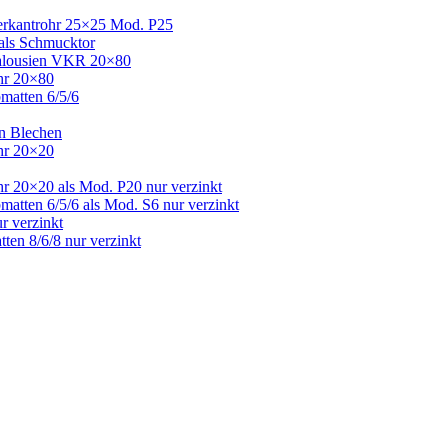
Vierkantrohr 25×25 Mod. P25
 als Schmucktor
 Jalousien VKR 20×80
ohr 20×80
bmatten 6/5/6
en Blechen
ohr 20×20
hr 20×20 als Mod. P20 nur verzinkt
matten 6/5/6 als Mod. S6 nur verzinkt
r verzinkt
ten 8/6/8 nur verzinkt