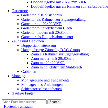
Doppelflügeltor mit 20x20mm VKR
Doppelflügeltor nur als Rahmen zum selbst befüll
Gartentore
Gartentor in Jalousienoptik
Gartentor als Rahmen zur Eigengestaltung
Gartentor mit 20×20 VKR
Gartentor mit blickdichtem Blech
Gartentor modern mit 20x80mm
Gartentor als Doppelstabmattentor
Zäune und Gabionen
Doppelstabmattenzaun
Handgefertigte Zäune by DAG Group
Zaun als Rahmen zur Eigengestaltung
Zaun modern mit 20x80mm
Zaun mit 20×20 VKR
Zaun mit blickdichtem Stahlblech
Gabionen
Montage
Montagepläne und Fundamente
Montagevideo Anleitungen
Schiebetor selbst aufbauen
Häufige Fragen
Search
Kostenlos anfragen