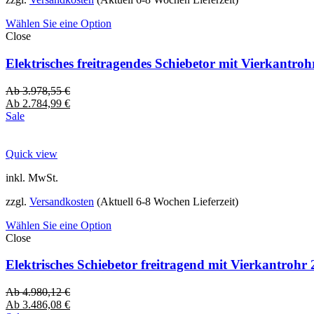
Wählen Sie eine Option
Close
Elektrisches freitragendes Schiebetor mit Vierkantro
Ab
3.978,55
€
Ab
2.784,99
€
Sale
Quick view
inkl. MwSt.
zzgl.
Versandkosten
(Aktuell 6-8 Wochen Lieferzeit)
Wählen Sie eine Option
Close
Elektrisches Schiebetor freitragend mit Vierkantro
Ab
4.980,12
€
Ab
3.486,08
€