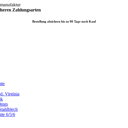
lmanufaktur
icheren
Zahlungsarten
Bestellung absichern bis zu 90 Tage nach Kauf
tte
d. Virginia
ik
x80mm
Stahlblech
tte 6/5/6