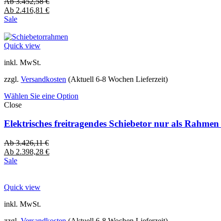
Ab
3.452,58
€
Ab
2.416,81
€
Sale
Quick view
inkl. MwSt.
zzgl.
Versandkosten
(Aktuell 6-8 Wochen Lieferzeit)
Wählen Sie eine Option
Close
Elektrisches freitragendes Schiebetor nur als Rahme
Ab
3.426,11
€
Ab
2.398,28
€
Sale
Quick view
inkl. MwSt.
zzgl.
Versandkosten
(Aktuell 6-8 Wochen Lieferzeit)