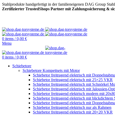
Stahlprodukte handgefertigt in der familieneigenen DAG Group Stah
Zertifizierter TrustedShops Partner mit Zahlungssicherung & s
0
items
/
0,00
€
Menu
0
items
/
0,00
€
Schiebetore
Schiebetore Kompettsets mit Motor
Schiebetor freitragend elektrisch mit Doppelstabma
Schiebetor freitragend elektrisch mit 25×25 VKR
Schiebetor freitragend elektrisch mit Schnörkel Mo
Schiebetor freitragend elektrisch mit Jalousien-Opt
Schiebetor freitragend elektrisch modern mit 20
Schiebetor freitragend elektrisch mit blickdichtem 
Schiebetor freitragend elektrisch mit Doppelstabma
Schiebetor freitragend elektrisch nur als Rahmen
Schiebetor freitragend elektrisch mit 20×20 VKR