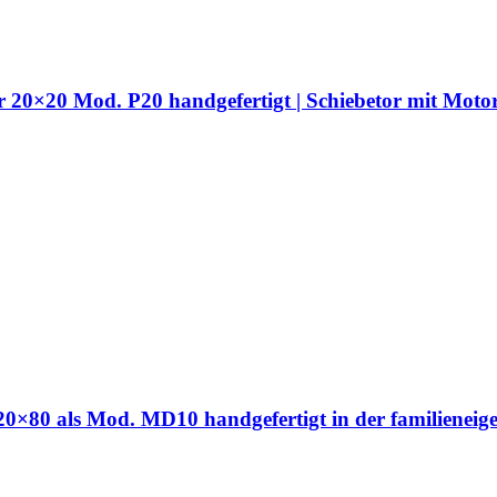
hr 20×20 Mod. P20 handgefertigt | Schiebetor mit Moto
hr 20×80 als Mod. MD10 handgefertigt in der familien