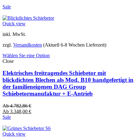
Sale
Quick view
inkl. MwSt.
zzgl.
Versandkosten
(Aktuell 6-8 Wochen Lieferzeit)
Wählen Sie eine Option
Close
Elektrisches freitragendes Schiebetor mit
blickdichten Blechen als Mod. B10 handgefertigt in
der familieneigenen DAG Group
Schiebetormanufaktur + E-Antrieb
Ab
4.782,86
€
Ab
3.348,00
€
Sale
Quick view