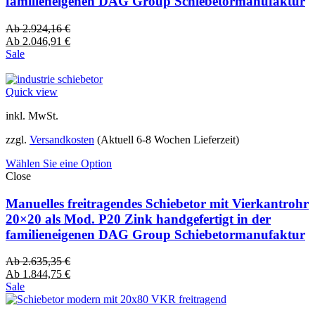
familieneigenen DAG Group Schiebetormanufaktur
Ab
2.924,16
€
Ab
2.046,91
€
Sale
Quick view
inkl. MwSt.
zzgl.
Versandkosten
(Aktuell 6-8 Wochen Lieferzeit)
Wählen Sie eine Option
Close
Manuelles freitragendes Schiebetor mit Vierkantrohr
20×20 als Mod. P20 Zink handgefertigt in der
familieneigenen DAG Group Schiebetormanufaktur
Ab
2.635,35
€
Ab
1.844,75
€
Sale