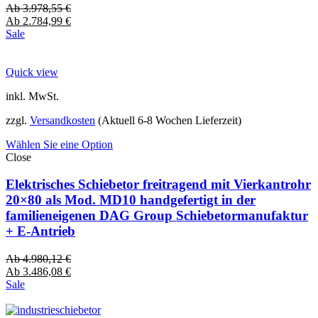
Ab
3.978,55
€
Ab
2.784,99
€
Sale
Quick view
inkl. MwSt.
zzgl.
Versandkosten
(Aktuell 6-8 Wochen Lieferzeit)
Wählen Sie eine Option
Close
Elektrisches Schiebetor freitragend mit Vierkantrohr
20×80 als Mod. MD10 handgefertigt in der
familieneigenen DAG Group Schiebetormanufaktur
+ E-Antrieb
Ab
4.980,12
€
Ab
3.486,08
€
Sale