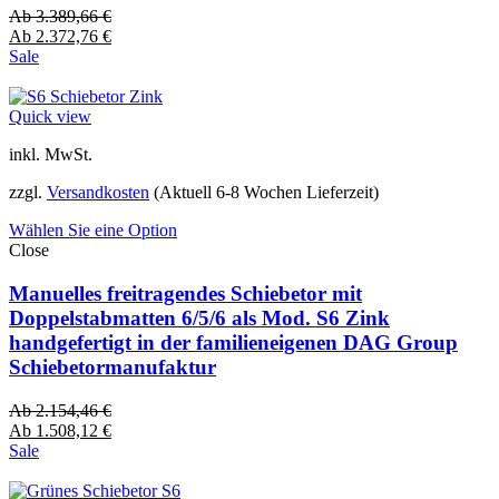
Ab
3.389,66
€
Ab
2.372,76
€
Sale
Quick view
inkl. MwSt.
zzgl.
Versandkosten
(Aktuell 6-8 Wochen Lieferzeit)
Wählen Sie eine Option
Close
Manuelles freitragendes Schiebetor mit
Doppelstabmatten 6/5/6 als Mod. S6 Zink
handgefertigt in der familieneigenen DAG Group
Schiebetormanufaktur
Ab
2.154,46
€
Ab
1.508,12
€
Sale