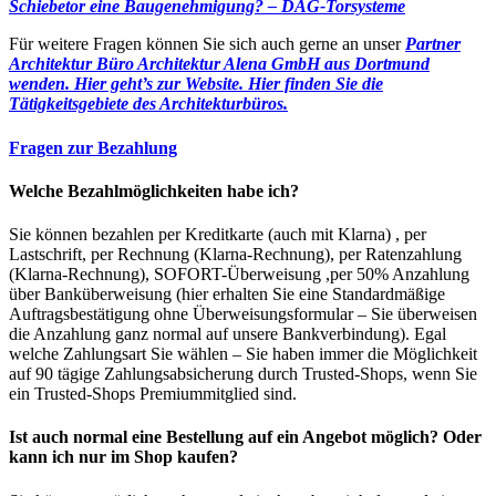
Schiebetor eine Baugenehmigung? – DAG-Torsysteme
Für weitere Fragen können Sie sich auch gerne an unser
Partner
Architektur Büro Architektur Alena GmbH aus Dortmund
wenden. Hier geht’s zur Website.
Hier finden Sie die
Tätigkeitsgebiete des Architekturbüros.
Fragen zur Bezahlung
Welche Bezahlmöglichkeiten habe ich?
Sie können bezahlen per Kreditkarte (auch mit Klarna) , per
Lastschrift, per Rechnung (Klarna-Rechnung), per Ratenzahlung
(Klarna-Rechnung), SOFORT-Überweisung ,per 50% Anzahlung
über Banküberweisung (hier erhalten Sie eine Standardmäßige
Auftragsbestätigung ohne Überweisungsformular – Sie überweisen
die Anzahlung ganz normal auf unsere Bankverbindung). Egal
welche Zahlungsart Sie wählen – Sie haben immer die Möglichkeit
auf 90 tägige Zahlungsabsicherung durch Trusted-Shops, wenn Sie
ein Trusted-Shops Premiummitglied sind.
Ist auch normal eine Bestellung auf ein Angebot möglich? Oder
kann ich nur im Shop kaufen?