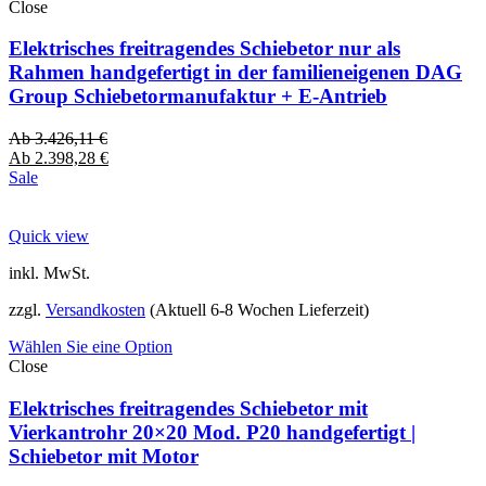
Close
Elektrisches freitragendes Schiebetor nur als
Rahmen handgefertigt in der familieneigenen DAG
Group Schiebetormanufaktur + E-Antrieb
Ab
3.426,11
€
Ab
2.398,28
€
Sale
Quick view
inkl. MwSt.
zzgl.
Versandkosten
(Aktuell 6-8 Wochen Lieferzeit)
Wählen Sie eine Option
Close
Elektrisches freitragendes Schiebetor mit
Vierkantrohr 20×20 Mod. P20 handgefertigt |
Schiebetor mit Motor