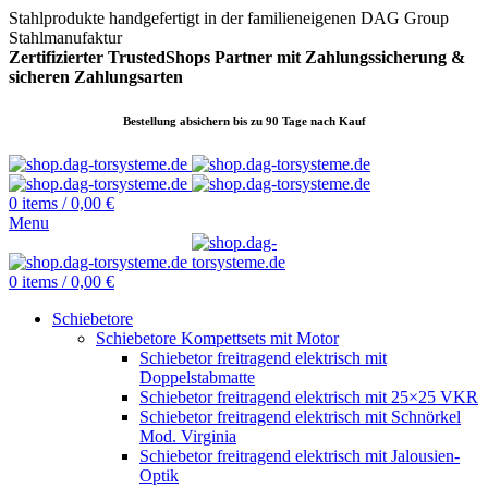
Stahlprodukte handgefertigt in der familieneigenen DAG Group
Stahlmanufaktur
Zertifizierter TrustedShops Partner mit Zahlungssicherung &
sicheren
Zahlungsarten
Bestellung absichern bis zu 90 Tage nach Kauf
0
items
/
0,00
€
Menu
0
items
/
0,00
€
Schiebetore
Schiebetore Kompettsets mit Motor
Schiebetor freitragend elektrisch mit
Doppelstabmatte
Schiebetor freitragend elektrisch mit 25×25 VKR
Schiebetor freitragend elektrisch mit Schnörkel
Mod. Virginia
Schiebetor freitragend elektrisch mit Jalousien-
Optik