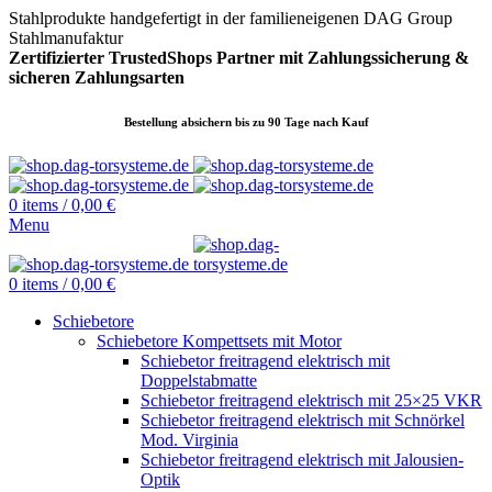
Stahlprodukte handgefertigt in der familieneigenen DAG Group
Stahlmanufaktur
Zertifizierter TrustedShops Partner mit Zahlungssicherung &
sicheren
Zahlungsarten
Bestellung absichern bis zu 90 Tage nach Kauf
0
items
/
0,00
€
Menu
0
items
/
0,00
€
Schiebetore
Schiebetore Kompettsets mit Motor
Schiebetor freitragend elektrisch mit
Doppelstabmatte
Schiebetor freitragend elektrisch mit 25×25 VKR
Schiebetor freitragend elektrisch mit Schnörkel
Mod. Virginia
Schiebetor freitragend elektrisch mit Jalousien-
Optik