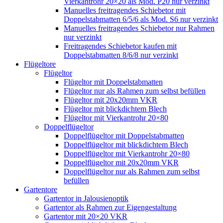
Vierkantrohr 20×20 als Mod. P20 nur verzinkt
Manuelles freitragendes Schiebetor mit
Doppelstabmatten 6/5/6 als Mod. S6 nur verzinkt
Manuelles freitragendes Schiebetor nur Rahmen
nur verzinkt
Freitragendes Schiebetor kaufen mit
Doppelstabmatten 8/6/8 nur verzinkt
Flügeltore
Flügeltor
Flügeltor mit Doppelstabmatten
Flügeltor nur als Rahmen zum selbst befüllen
Flügeltor mit 20x20mm VKR
Flügeltor mit blickdichtem Blech
Flügeltor mit Vierkantrohr 20×80
Doppelflügeltor
Doppelflügeltor mit Doppelstabmatten
Doppelflügeltor mit blickdichtem Blech
Doppelflügeltor mit Vierkantrohr 20×80
Doppelflügeltor mit 20x20mm VKR
Doppelflügeltor nur als Rahmen zum selbst
befüllen
Gartentore
Gartentor in Jalousienoptik
Gartentor als Rahmen zur Eigengestaltung
Gartentor mit 20×20 VKR