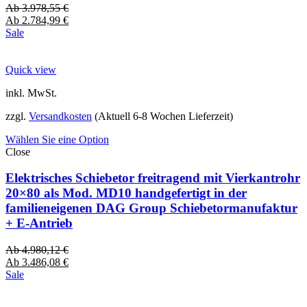
Ab
3.978,55
€
Ab
2.784,99
€
Sale
Quick view
inkl. MwSt.
zzgl.
Versandkosten
(Aktuell 6-8 Wochen Lieferzeit)
Wählen Sie eine Option
Close
Elektrisches Schiebetor freitragend mit Vierkantrohr
20×80 als Mod. MD10 handgefertigt in der
familieneigenen DAG Group Schiebetormanufaktur
+ E-Antrieb
Ab
4.980,12
€
Ab
3.486,08
€
Sale