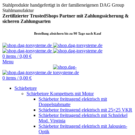
Stahlprodukte handgefertigt in der familieneigenen DAG Group
Stahlmanufaktur
Zertifizierter TrustedShops Partner mit Zahlungssicherung &
sicheren
Zahlungsarten
Bestellung absichern bis zu 90 Tage nach Kauf
0
items
/
0,00
€
Menu
0
items
/
0,00
€
Schiebetore
Schiebetore Kompettsets mit Motor
Schiebetor freitragend elektrisch mit
Doppelstabmatte
Schiebetor freitragend elektrisch mit 25×25 VKR
Schiebetor freitragend elektrisch mit Schnörkel
Mod. Virginia
Schiebetor freitragend elektrisch mit Jalousien-
Optik