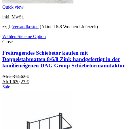
Quick view
inkl. MwSt.
zzgl.
Versandkosten
(Aktuell 6-8 Wochen Lieferzeit)
Wählen Sie eine Option
Close
Freitragendes Schiebetor kaufen mit
Doppelstabmatten 8/6/8 Zink handgefertigt in der
familieneigenen DAG Group Schiebetormanufaktur
Ab
2.314,62
€
Ab
1.620,23
€
Sale