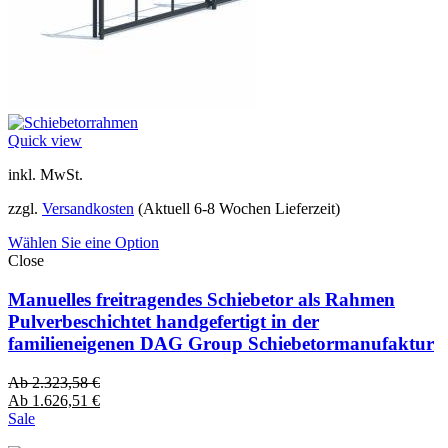
Quick view
inkl. MwSt.
zzgl.
Versandkosten
(Aktuell 6-8 Wochen Lieferzeit)
Wählen Sie eine Option
Close
Manuelles freitragendes Schiebetor als Rahmen
Pulverbeschichtet handgefertigt in der
familieneigenen DAG Group Schiebetormanufaktur
Ab
2.323,58
€
Ab
1.626,51
€
Sale