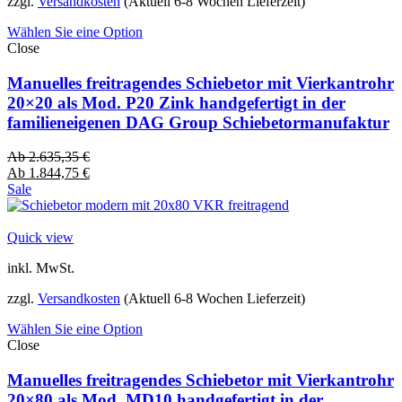
zzgl.
Versandkosten
(Aktuell 6-8 Wochen Lieferzeit)
Wählen Sie eine Option
Close
Manuelles freitragendes Schiebetor mit Vierkantrohr
20×20 als Mod. P20 Zink handgefertigt in der
familieneigenen DAG Group Schiebetormanufaktur
Ab
2.635,35
€
Ab
1.844,75
€
Sale
Quick view
inkl. MwSt.
zzgl.
Versandkosten
(Aktuell 6-8 Wochen Lieferzeit)
Wählen Sie eine Option
Close
Manuelles freitragendes Schiebetor mit Vierkantrohr
20×80 als Mod. MD10 handgefertigt in der