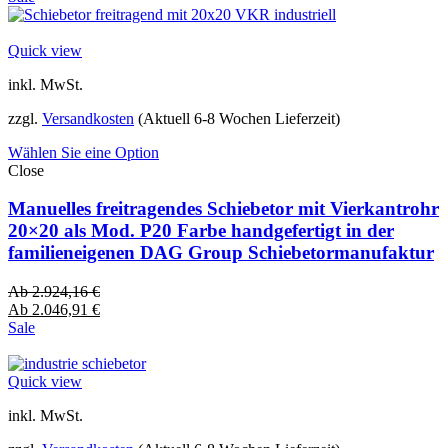
Quick view
inkl. MwSt.
zzgl.
Versandkosten
(Aktuell 6-8 Wochen Lieferzeit)
Wählen Sie eine Option
Close
Manuelles freitragendes Schiebetor mit Vierkantrohr
20×20 als Mod. P20 Farbe handgefertigt in der
familieneigenen DAG Group Schiebetormanufaktur
Ab
2.924,16
€
Ab
2.046,91
€
Sale
Quick view
inkl. MwSt.