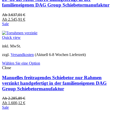
familieneigenen DAG Group Schiebetormanufaktur
Ab
3.637,01
€
Ab
2.545,91
€
Sale
Quick view
inkl. MwSt.
zzgl.
Versandkosten
(Aktuell 6-8 Wochen Lieferzeit)
Wählen Sie eine Option
Close
Manuelles freitragendes Schiebetor nur Rahmen
verzinkt handgefertigt in der familieneigenen DAG
Group Schiebetormanufaktur
Ab
2.285,89
€
Ab
1.600,12
€
Sale