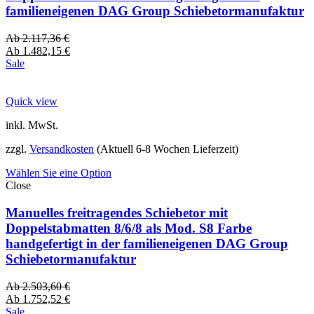
familieneigenen DAG Group Schiebetormanufaktur
Ab
2.117,36
€
Ab
1.482,15
€
Sale
Quick view
inkl. MwSt.
zzgl.
Versandkosten
(Aktuell 6-8 Wochen Lieferzeit)
Wählen Sie eine Option
Close
Manuelles freitragendes Schiebetor mit
Doppelstabmatten 8/6/8 als Mod. S8 Farbe
handgefertigt in der familieneigenen DAG Group
Schiebetormanufaktur
Ab
2.503,60
€
Ab
1.752,52
€
Sale