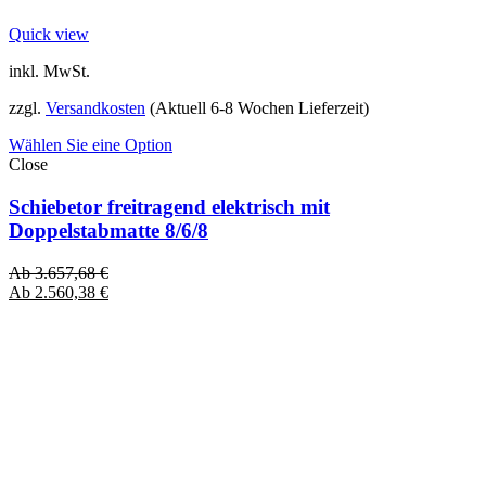
Quick view
inkl. MwSt.
zzgl.
Versandkosten
(Aktuell 6-8 Wochen Lieferzeit)
Wählen Sie eine Option
Close
Schiebetor freitragend elektrisch mit
Doppelstabmatte 8/6/8
Ab
3.657,68
€
Ab
2.560,38
€