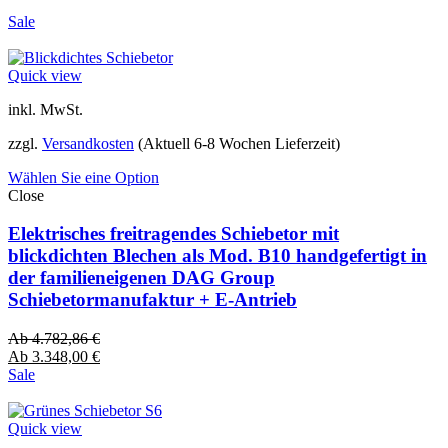
Sale
Quick view
inkl. MwSt.
zzgl.
Versandkosten
(Aktuell 6-8 Wochen Lieferzeit)
Wählen Sie eine Option
Close
Elektrisches freitragendes Schiebetor mit
blickdichten Blechen als Mod. B10 handgefertigt in
der familieneigenen DAG Group
Schiebetormanufaktur + E-Antrieb
Ab
4.782,86
€
Ab
3.348,00
€
Sale
Quick view