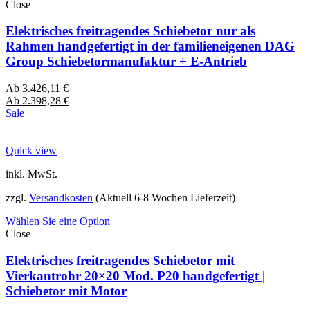
Close
Elektrisches freitragendes Schiebetor nur als
Rahmen handgefertigt in der familieneigenen DAG
Group Schiebetormanufaktur + E-Antrieb
Ab
3.426,11
€
Ab
2.398,28
€
Sale
Quick view
inkl. MwSt.
zzgl.
Versandkosten
(Aktuell 6-8 Wochen Lieferzeit)
Wählen Sie eine Option
Close
Elektrisches freitragendes Schiebetor mit
Vierkantrohr 20×20 Mod. P20 handgefertigt |
Schiebetor mit Motor