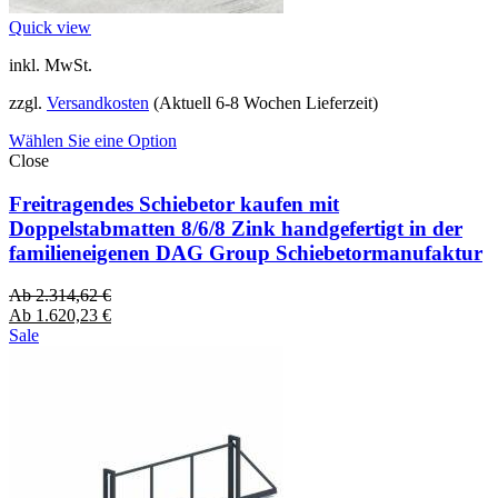
Quick view
inkl. MwSt.
zzgl.
Versandkosten
(Aktuell 6-8 Wochen Lieferzeit)
Wählen Sie eine Option
Close
Freitragendes Schiebetor kaufen mit
Doppelstabmatten 8/6/8 Zink handgefertigt in der
familieneigenen DAG Group Schiebetormanufaktur
Ab
2.314,62
€
Ab
1.620,23
€
Sale