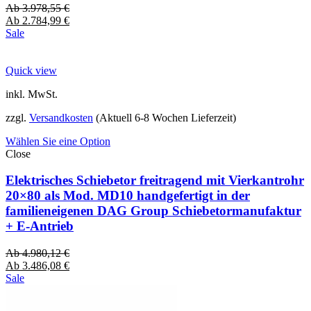
Ab
3.978,55
€
Ab
2.784,99
€
Sale
Quick view
inkl. MwSt.
zzgl.
Versandkosten
(Aktuell 6-8 Wochen Lieferzeit)
Wählen Sie eine Option
Close
Elektrisches Schiebetor freitragend mit Vierkantrohr
20×80 als Mod. MD10 handgefertigt in der
familieneigenen DAG Group Schiebetormanufaktur
+ E-Antrieb
Ab
4.980,12
€
Ab
3.486,08
€
Sale