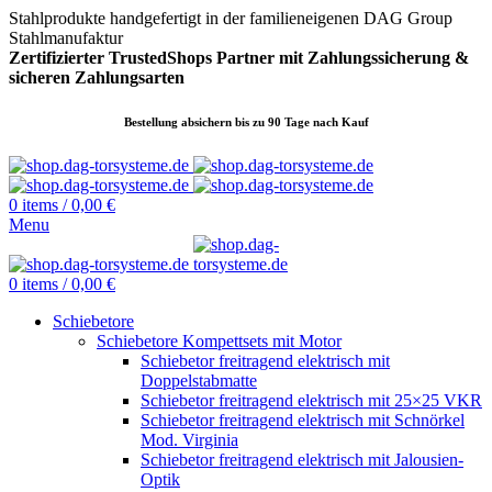
Stahlprodukte handgefertigt in der familieneigenen DAG Group
Stahlmanufaktur
Zertifizierter TrustedShops Partner mit Zahlungssicherung &
sicheren
Zahlungsarten
Bestellung absichern bis zu 90 Tage nach Kauf
0
items
/
0,00
€
Menu
0
items
/
0,00
€
Schiebetore
Schiebetore Kompettsets mit Motor
Schiebetor freitragend elektrisch mit
Doppelstabmatte
Schiebetor freitragend elektrisch mit 25×25 VKR
Schiebetor freitragend elektrisch mit Schnörkel
Mod. Virginia
Schiebetor freitragend elektrisch mit Jalousien-
Optik