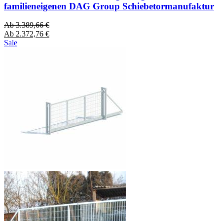
familieneigenen DAG Group Schiebetormanufaktur
Ab
3.389,66
€
Ab
2.372,76
€
Sale