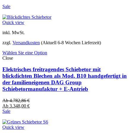
Sale
Quick view
inkl. MwSt.
zzgl.
Versandkosten
(Aktuell 6-8 Wochen Lieferzeit)
Wählen Sie eine Option
Close
Elektrisches freitragendes Schiebetor mit
blickdichten Blechen als Mod. B10 handgefertigt in
der familieneigenen DAG Group
Schiebetormanufaktur + E-Antrieb
Ab
4.782,86
€
Ab
3.348,00
€
Sale
Quick view