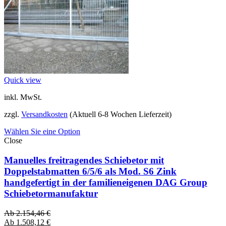
Quick view
inkl. MwSt.
zzgl.
Versandkosten
(Aktuell 6-8 Wochen Lieferzeit)
Wählen Sie eine Option
Close
Manuelles freitragendes Schiebetor mit
Doppelstabmatten 6/5/6 als Mod. S6 Zink
handgefertigt in der familieneigenen DAG Group
Schiebetormanufaktur
Ab
2.154,46
€
Ab
1.508,12
€