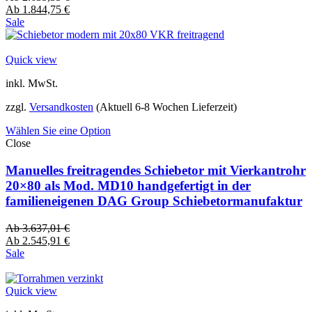
Ab
1.844,75
€
Sale
Quick view
inkl. MwSt.
zzgl.
Versandkosten
(Aktuell 6-8 Wochen Lieferzeit)
Wählen Sie eine Option
Close
Manuelles freitragendes Schiebetor mit Vierkantrohr
20×80 als Mod. MD10 handgefertigt in der
familieneigenen DAG Group Schiebetormanufaktur
Ab
3.637,01
€
Ab
2.545,91
€
Sale
Quick view