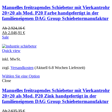
Manuelles freitragendes Schiebetor mit Vierkantrohr
20×20 als Mod. P20 Farbe handgefertigt in der
familieneigenen DAG Group Schiebetormanufaktur
Ab
2.924,16
€
Ab
2.046,91
€
Sale
Quick view
inkl. MwSt.
zzgl.
Versandkosten
(Aktuell 6-8 Wochen Lieferzeit)
Wählen Sie eine Option
Close
Manuelles freitragendes Schiebetor mit Vierkantrohr
20×20 als Mod. P20 Zink handgefertigt in der
familieneigenen DAG Group Schiebetormanufaktur
Ab
2.635,35
€