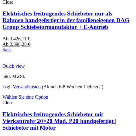
Close
Elektrisches freitragendes Schiebetor nur als
Rahmen handgefertigt in der familieneigenen DAG
Group Schiebetormanufaktur + E-Antrieb
Ab
3.426,11
€
Ab
2.398,28
€
Sale
Quick view
inkl. MwSt.
zzgl.
Versandkosten
(Aktuell 6-8 Wochen Lieferzeit)
Wählen Sie eine Option
Close
Elektrisches freitragendes Schiebetor mit
Vierkantrohr 20×20 Mod. P20 handgefertigt |
Schiebetor mit Motor