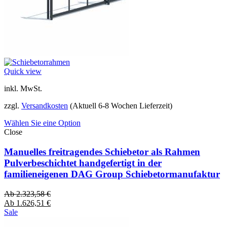
Quick view
inkl. MwSt.
zzgl.
Versandkosten
(Aktuell 6-8 Wochen Lieferzeit)
Wählen Sie eine Option
Close
Manuelles freitragendes Schiebetor als Rahmen
Pulverbeschichtet handgefertigt in der
familieneigenen DAG Group Schiebetormanufaktur
Ab
2.323,58
€
Ab
1.626,51
€
Sale