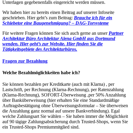
Unterlagen gegebenenfalls eingereicht werden müssen.
Wir haben hier zu bereits einen Beitrag auf unserer Infoseite
geschrieben. Hier geht’s zum Beitrag:
Brauche ich für ein
Schiebetor eine Baugenehmigung? – DAG-Torsysteme
Für weitere Fragen können Sie sich auch gerne an unser
Partner
Architektur Büro Architektur Alena GmbH aus Dortmund
wenden. Hier geht’s zur Website.
Hier finden Sie die
Tätigkeitsgebiete des Architekturbüros.
Fragen zur Bezahlung
Welche Bezahlmöglichkeiten habe ich?
Sie können bezahlen per Kreditkarte (auch mit Klarna) , per
Lastschrift, per Rechnung (Klarna-Rechnung), per Ratenzahlung
(Klarna-Rechnung), SOFORT-Überweisung ,per 50% Anzahlung
über Banküberweisung (hier erhalten Sie eine Standardmäßige
Auftragsbestätigung ohne Überweisungsformular – Sie überweisen
die Anzahlung ganz normal auf unsere Bankverbindung). Egal
welche Zahlungsart Sie wählen – Sie haben immer die Möglichkeit
auf 90 tägige Zahlungsabsicherung durch Trusted-Shops, wenn Sie
ein Trusted-Shops Premiummitglied sind.