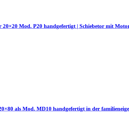
hr 20×20 Mod. P20 handgefertigt | Schiebetor mit Moto
hr 20×80 als Mod. MD10 handgefertigt in der familien