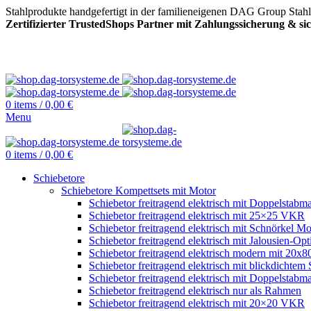
Stahlprodukte handgefertigt in der familieneigenen DAG Group Stah
Zertifizierter TrustedShops Partner mit Zahlungssicherung & s
0
items
/
0,00
€
Menu
0
items
/
0,00
€
Schiebetore
Schiebetore Kompettsets mit Motor
Schiebetor freitragend elektrisch mit Doppelstabma
Schiebetor freitragend elektrisch mit 25×25 VKR
Schiebetor freitragend elektrisch mit Schnörkel Mo
Schiebetor freitragend elektrisch mit Jalousien-Opt
Schiebetor freitragend elektrisch modern mit 20
Schiebetor freitragend elektrisch mit blickdichtem 
Schiebetor freitragend elektrisch mit Doppelstabma
Schiebetor freitragend elektrisch nur als Rahmen
Schiebetor freitragend elektrisch mit 20×20 VKR