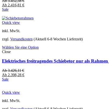
Ab
3.452,58
€
Ab
2.416,81
€
Sale
Quick view
inkl. MwSt.
zzgl.
Versandkosten
(Aktuell 6-8 Wochen Lieferzeit)
Wählen Sie eine Option
Close
Elektrisches freitragendes Schiebetor nur als Rahme
Ab
3.426,11
€
Ab
2.398,28
€
Sale
Quick view
inkl. MwSt.
zzgl.
Versandkosten
(Aktuell 6-8 Wochen Lieferzeit)