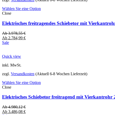
Wählen Sie eine Option
Close
Elektrisches freitragendes Schiebetor mit Vierkantro
Ab
3.978,55
€
Ab
2.784,99
€
Sale
Quick view
inkl. MwSt.
zzgl.
Versandkosten
(Aktuell 6-8 Wochen Lieferzeit)
Wählen Sie eine Option
Close
Elektrisches Schiebetor freitragend mit Vierkantro
Ab
4.980,12
€
Ab
3.486,08
€