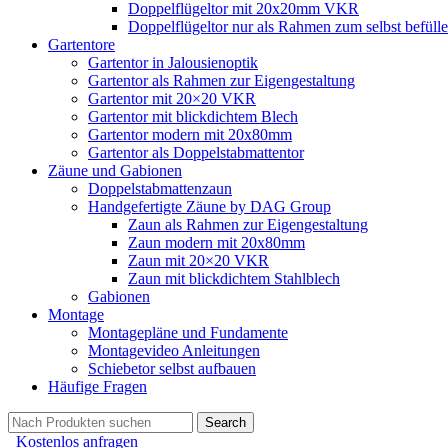
Doppelflügeltor mit 20x20mm VKR
Doppelflügeltor nur als Rahmen zum selbst befüll
Gartentore
Gartentor in Jalousienoptik
Gartentor als Rahmen zur Eigengestaltung
Gartentor mit 20×20 VKR
Gartentor mit blickdichtem Blech
Gartentor modern mit 20x80mm
Gartentor als Doppelstabmattentor
Zäune und Gabionen
Doppelstabmattenzaun
Handgefertigte Zäune by DAG Group
Zaun als Rahmen zur Eigengestaltung
Zaun modern mit 20x80mm
Zaun mit 20×20 VKR
Zaun mit blickdichtem Stahlblech
Gabionen
Montage
Montagepläne und Fundamente
Montagevideo Anleitungen
Schiebetor selbst aufbauen
Häufige Fragen
Search
Kostenlos anfragen