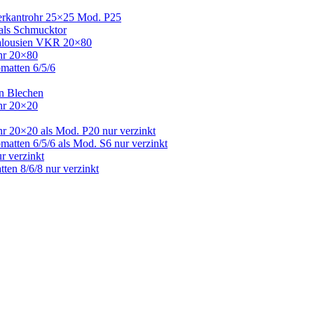
Vierkantrohr 25×25 Mod. P25
 als Schmucktor
 Jalousien VKR 20×80
ohr 20×80
bmatten 6/5/6
en Blechen
ohr 20×20
hr 20×20 als Mod. P20 nur verzinkt
matten 6/5/6 als Mod. S6 nur verzinkt
r verzinkt
ten 8/6/8 nur verzinkt