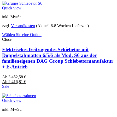
Quick view
inkl. MwSt.
zzgl.
Versandkosten
(Aktuell 6-8 Wochen Lieferzeit)
Wählen Sie eine Option
Close
Elektrisches freitragendes Schiebetor mit
Doppelstabmatten 6/5/6 als Mod. S6 aus der
familieneigenen DAG Group Schiebetormanufaktur
+ E-Antrieb
Ab
3.452,58
€
Ab
2.416,81
€
Sale
Quick view
inkl. MwSt.