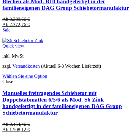
Blechen als Mod. B10 handgefertigt in der
familieneigenen DAG Group Schiebetormanufaktur
Ab
3.389,66
€
Ab
2.372,76
€
Sale
Quick view
inkl. MwSt.
zzgl.
Versandkosten
(Aktuell 6-8 Wochen Lieferzeit)
Wählen Sie eine Option
Close
Manuelles freitragendes Schiebetor mit
Doppelstabmatten 6/5/6 als Mod. S6 Zink
handgefertigt in der familieneigenen DAG Group
Schiebetormanufaktur
Ab
2.154,46
€
Ab
1.508,12
€