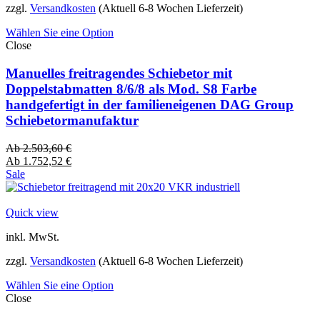
zzgl.
Versandkosten
(Aktuell 6-8 Wochen Lieferzeit)
Wählen Sie eine Option
Close
Manuelles freitragendes Schiebetor mit
Doppelstabmatten 8/6/8 als Mod. S8 Farbe
handgefertigt in der familieneigenen DAG Group
Schiebetormanufaktur
Ab
2.503,60
€
Ab
1.752,52
€
Sale
Quick view
inkl. MwSt.
zzgl.
Versandkosten
(Aktuell 6-8 Wochen Lieferzeit)
Wählen Sie eine Option
Close