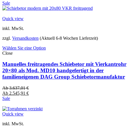
Sale
Quick view
inkl. MwSt.
zzgl.
Versandkosten
(Aktuell 6-8 Wochen Lieferzeit)
Wählen Sie eine Option
Close
Manuelles freitragendes Schiebetor mit Vierkantrohr
20×80 als Mod. MD10 handgefertigt in der
familieneigenen DAG Group Schiebetormanufaktur
Ab
3.637,01
€
Ab
2.545,91
€
Sale
Quick view
inkl. MwSt.