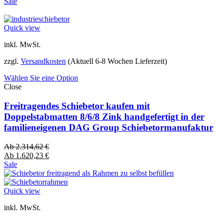
Sale
Quick view
inkl. MwSt.
zzgl.
Versandkosten
(Aktuell 6-8 Wochen Lieferzeit)
Wählen Sie eine Option
Close
Freitragendes Schiebetor kaufen mit
Doppelstabmatten 8/6/8 Zink handgefertigt in der
familieneigenen DAG Group Schiebetormanufaktur
Ab
2.314,62
€
Ab
1.620,23
€
Sale
Quick view
inkl. MwSt.