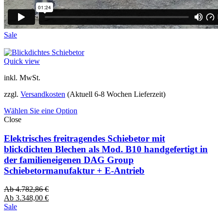
Sale
Quick view
inkl. MwSt.
zzgl.
Versandkosten
(Aktuell 6-8 Wochen Lieferzeit)
Wählen Sie eine Option
Close
Elektrisches freitragendes Schiebetor mit
blickdichten Blechen als Mod. B10 handgefertigt in
der familieneigenen DAG Group
Schiebetormanufaktur + E-Antrieb
Ab
4.782,86
€
Ab
3.348,00
€
Sale