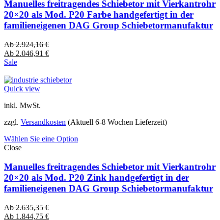
Manuelles freitragendes Schiebetor mit Vierkantrohr
20×20 als Mod. P20 Farbe handgefertigt in der
familieneigenen DAG Group Schiebetormanufaktur
Ab
2.924,16
€
Ab
2.046,91
€
Sale
Quick view
inkl. MwSt.
zzgl.
Versandkosten
(Aktuell 6-8 Wochen Lieferzeit)
Wählen Sie eine Option
Close
Manuelles freitragendes Schiebetor mit Vierkantrohr
20×20 als Mod. P20 Zink handgefertigt in der
familieneigenen DAG Group Schiebetormanufaktur
Ab
2.635,35
€
Ab
1.844,75
€