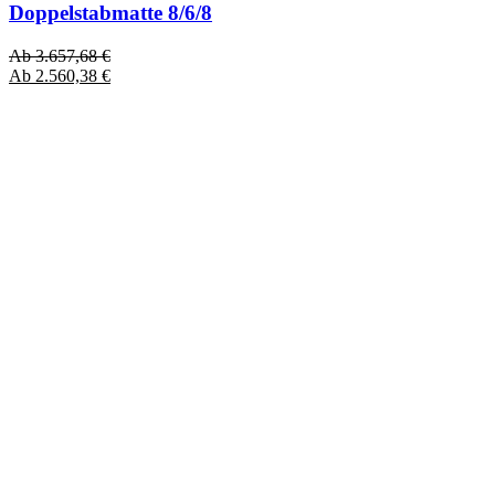
Doppelstabmatte 8/6/8
Ab
3.657,68
€
Ab
2.560,38
€