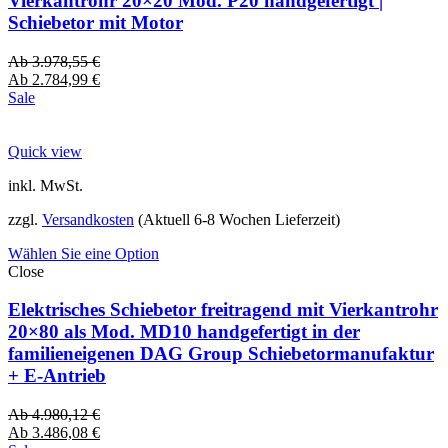
Vierkantrohr 20×20 Mod. P20 handgefertigt |
Schiebetor mit Motor
Ab
3.978,55
€
Ab
2.784,99
€
Sale
Quick view
inkl. MwSt.
zzgl.
Versandkosten
(Aktuell 6-8 Wochen Lieferzeit)
Wählen Sie eine Option
Close
Elektrisches Schiebetor freitragend mit Vierkantrohr
20×80 als Mod. MD10 handgefertigt in der
familieneigenen DAG Group Schiebetormanufaktur
+ E-Antrieb
Ab
4.980,12
€
Ab
3.486,08
€