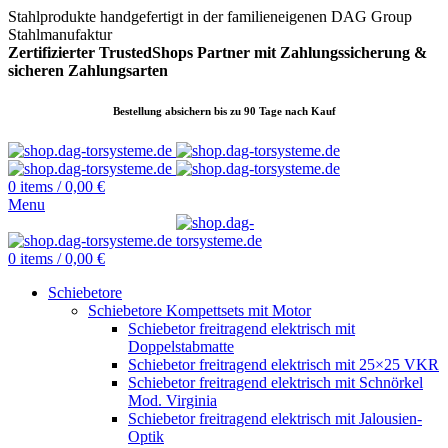
Stahlprodukte handgefertigt in der familieneigenen DAG Group
Stahlmanufaktur
Zertifizierter TrustedShops Partner mit Zahlungssicherung &
sicheren
Zahlungsarten
Bestellung absichern bis zu 90 Tage nach Kauf
0
items
/
0,00
€
Menu
0
items
/
0,00
€
Schiebetore
Schiebetore Kompettsets mit Motor
Schiebetor freitragend elektrisch mit
Doppelstabmatte
Schiebetor freitragend elektrisch mit 25×25 VKR
Schiebetor freitragend elektrisch mit Schnörkel
Mod. Virginia
Schiebetor freitragend elektrisch mit Jalousien-
Optik