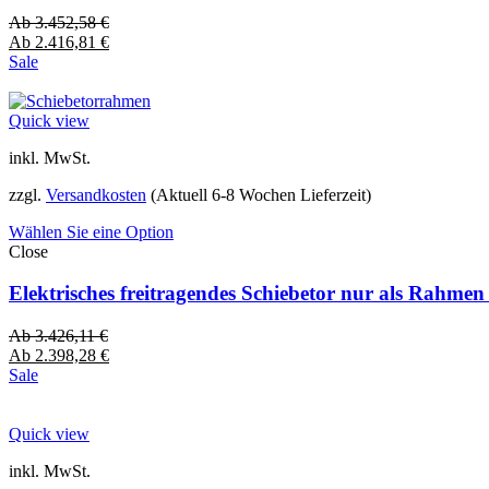
Ab
3.452,58
€
Ab
2.416,81
€
Sale
Quick view
inkl. MwSt.
zzgl.
Versandkosten
(Aktuell 6-8 Wochen Lieferzeit)
Wählen Sie eine Option
Close
Elektrisches freitragendes Schiebetor nur als Rahme
Ab
3.426,11
€
Ab
2.398,28
€
Sale
Quick view
inkl. MwSt.