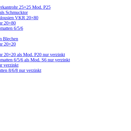
Vierkantrohr 25×25 Mod. P25
 als Schmucktor
 Jalousien VKR 20×80
ohr 20×80
bmatten 6/5/6
en Blechen
ohr 20×20
hr 20×20 als Mod. P20 nur verzinkt
matten 6/5/6 als Mod. S6 nur verzinkt
r verzinkt
ten 8/6/8 nur verzinkt