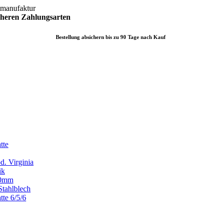
lmanufaktur
icheren
Zahlungsarten
Bestellung absichern bis zu 90 Tage nach Kauf
tte
d. Virginia
ik
x80mm
Stahlblech
tte 6/5/6