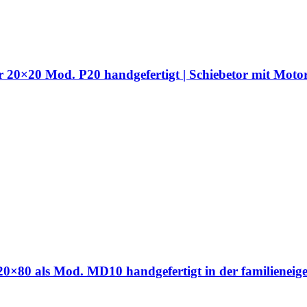
hr 20×20 Mod. P20 handgefertigt | Schiebetor mit Moto
hr 20×80 als Mod. MD10 handgefertigt in der familien