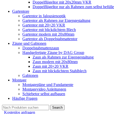
Doppelflügeltor mit 20x20mm VKR
Doppelflügeltor nur als Rahmen zum selbst befüll
Gartentore
Gartentor in Jalousienoptik
Gartentor als Rahmen zur Eigengestaltung
Gartentor mit 20×20 VKR
Gartentor mit blickdichtem Blech
Gartentor modern mit 20x80mm
Gartentor als Doppelstabmattentor
Zäune und Gabionen
Doppelstabmattenzaun
Handgefertigte Zäune by DAG Group
Zaun als Rahmen zur Eigengestaltung
Zaun modern mit 20x80mm
Zaun mit 20×20 VKR
Zaun mit blickdichtem Stahlblech
Gabionen
Montage
Montagepläne und Fundamente
Montagevideo Anleitungen
Schiebetor selbst aufbauen
Häufige Fragen
Search
Kostenlos anfragen