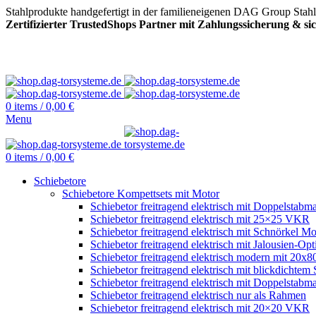
Stahlprodukte handgefertigt in der familieneigenen DAG Group Stah
Zertifizierter TrustedShops Partner mit Zahlungssicherung & s
0
items
/
0,00
€
Menu
0
items
/
0,00
€
Schiebetore
Schiebetore Kompettsets mit Motor
Schiebetor freitragend elektrisch mit Doppelstabma
Schiebetor freitragend elektrisch mit 25×25 VKR
Schiebetor freitragend elektrisch mit Schnörkel Mo
Schiebetor freitragend elektrisch mit Jalousien-Opt
Schiebetor freitragend elektrisch modern mit 20
Schiebetor freitragend elektrisch mit blickdichtem 
Schiebetor freitragend elektrisch mit Doppelstabma
Schiebetor freitragend elektrisch nur als Rahmen
Schiebetor freitragend elektrisch mit 20×20 VKR