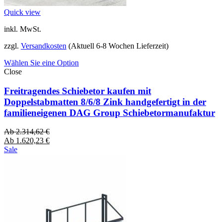
Quick view
inkl. MwSt.
zzgl.
Versandkosten
(Aktuell 6-8 Wochen Lieferzeit)
Wählen Sie eine Option
Close
Freitragendes Schiebetor kaufen mit
Doppelstabmatten 8/6/8 Zink handgefertigt in der
familieneigenen DAG Group Schiebetormanufaktur
Ab
2.314,62
€
Ab
1.620,23
€
Sale