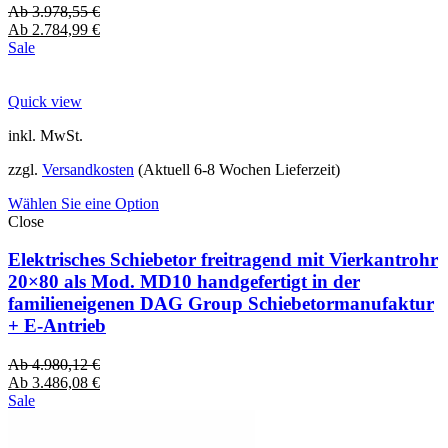
Ab
3.978,55
€
Ab
2.784,99
€
Sale
Quick view
inkl. MwSt.
zzgl.
Versandkosten
(Aktuell 6-8 Wochen Lieferzeit)
Wählen Sie eine Option
Close
Elektrisches Schiebetor freitragend mit Vierkantrohr
20×80 als Mod. MD10 handgefertigt in der
familieneigenen DAG Group Schiebetormanufaktur
+ E-Antrieb
Ab
4.980,12
€
Ab
3.486,08
€
Sale