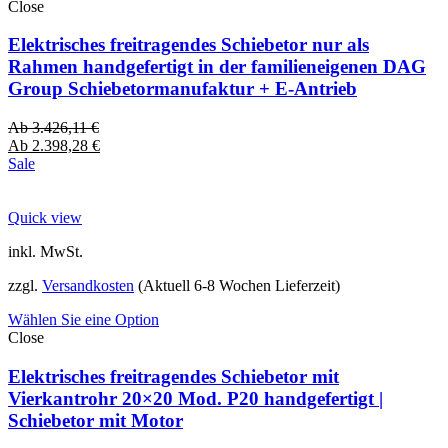
Close
Elektrisches freitragendes Schiebetor nur als
Rahmen handgefertigt in der familieneigenen DAG
Group Schiebetormanufaktur + E-Antrieb
Ab
3.426,11
€
Ab
2.398,28
€
Sale
Quick view
inkl. MwSt.
zzgl.
Versandkosten
(Aktuell 6-8 Wochen Lieferzeit)
Wählen Sie eine Option
Close
Elektrisches freitragendes Schiebetor mit
Vierkantrohr 20×20 Mod. P20 handgefertigt |
Schiebetor mit Motor