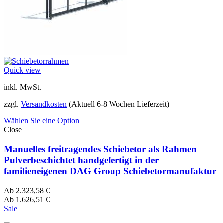
Quick view
inkl. MwSt.
zzgl.
Versandkosten
(Aktuell 6-8 Wochen Lieferzeit)
Wählen Sie eine Option
Close
Manuelles freitragendes Schiebetor als Rahmen
Pulverbeschichtet handgefertigt in der
familieneigenen DAG Group Schiebetormanufaktur
Ab
2.323,58
€
Ab
1.626,51
€
Sale