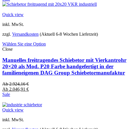
Quick view
inkl. MwSt.
zzgl.
Versandkosten
(Aktuell 6-8 Wochen Lieferzeit)
Wählen Sie eine Option
Close
Manuelles freitragendes Schiebetor mit Vierkantrohr
20×20 als Mod. P20 Farbe handgefertigt in der
familieneigenen DAG Group Schiebetormanufaktur
Ab
2.924,16
€
Ab
2.046,91
€
Sale
Quick view
inkl. MwSt.