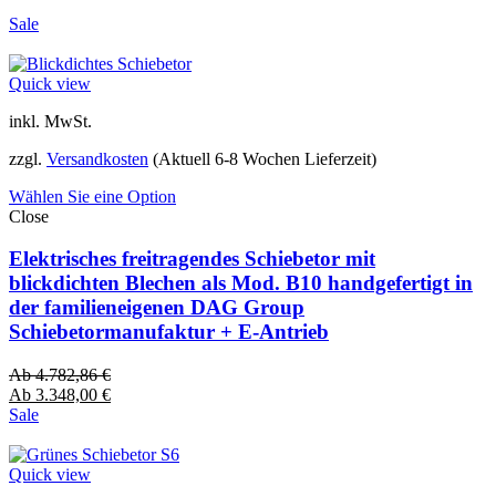
Sale
Quick view
inkl. MwSt.
zzgl.
Versandkosten
(Aktuell 6-8 Wochen Lieferzeit)
Wählen Sie eine Option
Close
Elektrisches freitragendes Schiebetor mit
blickdichten Blechen als Mod. B10 handgefertigt in
der familieneigenen DAG Group
Schiebetormanufaktur + E-Antrieb
Ab
4.782,86
€
Ab
3.348,00
€
Sale
Quick view