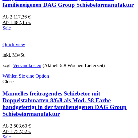
familieneigenen DAG Group Schiebetormanufaktur
Ab
2.117,36
€
Ab
1.482,15
€
Sale
Quick view
inkl. MwSt.
zzgl.
Versandkosten
(Aktuell 6-8 Wochen Lieferzeit)
Wählen Sie eine Option
Close
Manuelles freitragendes Schiebetor mit
Doppelstabmatten 8/6/8 als Mod. S8 Farbe
handgefertigt in der familieneigenen DAG Group
Schiebetormanufaktur
Ab
2.503,60
€
Ab
1.752,52
€
Sale