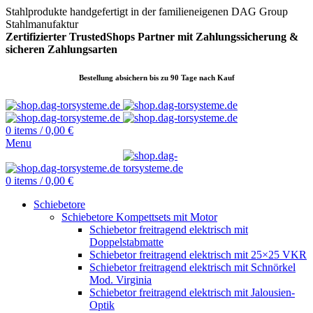
Stahlprodukte handgefertigt in der familieneigenen DAG Group
Stahlmanufaktur
Zertifizierter TrustedShops Partner mit Zahlungssicherung &
sicheren
Zahlungsarten
Bestellung absichern bis zu 90 Tage nach Kauf
0
items
/
0,00
€
Menu
0
items
/
0,00
€
Schiebetore
Schiebetore Kompettsets mit Motor
Schiebetor freitragend elektrisch mit
Doppelstabmatte
Schiebetor freitragend elektrisch mit 25×25 VKR
Schiebetor freitragend elektrisch mit Schnörkel
Mod. Virginia
Schiebetor freitragend elektrisch mit Jalousien-
Optik