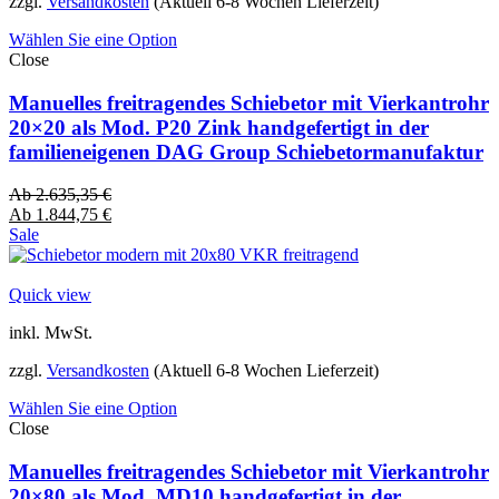
zzgl.
Versandkosten
(Aktuell 6-8 Wochen Lieferzeit)
Wählen Sie eine Option
Close
Manuelles freitragendes Schiebetor mit Vierkantrohr
20×20 als Mod. P20 Zink handgefertigt in der
familieneigenen DAG Group Schiebetormanufaktur
Ab
2.635,35
€
Ab
1.844,75
€
Sale
Quick view
inkl. MwSt.
zzgl.
Versandkosten
(Aktuell 6-8 Wochen Lieferzeit)
Wählen Sie eine Option
Close
Manuelles freitragendes Schiebetor mit Vierkantrohr
20×80 als Mod. MD10 handgefertigt in der