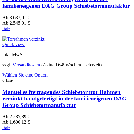
familieneigenen DAG Group Schiebetormanufaktur
Ab
3.637,01
€
Ab
2.545,91
€
Sale
Quick view
inkl. MwSt.
zzgl.
Versandkosten
(Aktuell 6-8 Wochen Lieferzeit)
Wählen Sie eine Option
Close
Manuelles freitragendes Schiebetor nur Rahmen
verzinkt handgefertigt in der familieneigenen DAG
Group Schiebetormanufaktur
Ab
2.285,89
€
Ab
1.600,12
€
Sale