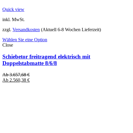
Quick view
inkl. MwSt.
zzgl.
Versandkosten
(Aktuell 6-8 Wochen Lieferzeit)
Wählen Sie eine Option
Close
Schiebetor freitragend elektrisch mit
Doppelstabmatte 8/6/8
Ab
3.657,68
€
Ab
2.560,38
€