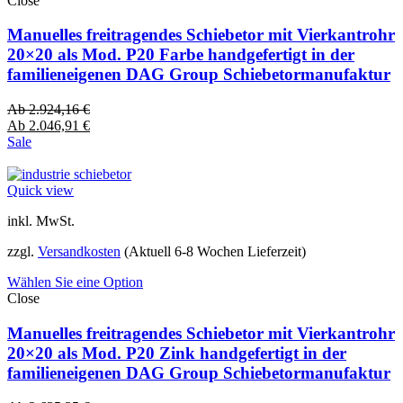
Close
Manuelles freitragendes Schiebetor mit Vierkantrohr
20×20 als Mod. P20 Farbe handgefertigt in der
familieneigenen DAG Group Schiebetormanufaktur
Ab
2.924,16
€
Ab
2.046,91
€
Sale
Quick view
inkl. MwSt.
zzgl.
Versandkosten
(Aktuell 6-8 Wochen Lieferzeit)
Wählen Sie eine Option
Close
Manuelles freitragendes Schiebetor mit Vierkantrohr
20×20 als Mod. P20 Zink handgefertigt in der
familieneigenen DAG Group Schiebetormanufaktur