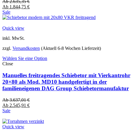
Ab
2.635,35
€
Ab
1.844,75
€
Sale
Quick view
inkl. MwSt.
zzgl.
Versandkosten
(Aktuell 6-8 Wochen Lieferzeit)
Wählen Sie eine Option
Close
Manuelles freitragendes Schiebetor mit Vierkantrohr
20×80 als Mod. MD10 handgefertigt in der
familieneigenen DAG Group Schiebetormanufaktur
Ab
3.637,01
€
Ab
2.545,91
€
Sale
Quick view