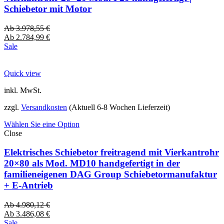
Schiebetor mit Motor
Ab
3.978,55
€
Ab
2.784,99
€
Sale
Quick view
inkl. MwSt.
zzgl.
Versandkosten
(Aktuell 6-8 Wochen Lieferzeit)
Wählen Sie eine Option
Close
Elektrisches Schiebetor freitragend mit Vierkantrohr
20×80 als Mod. MD10 handgefertigt in der
familieneigenen DAG Group Schiebetormanufaktur
+ E-Antrieb
Ab
4.980,12
€
Ab
3.486,08
€
Sale