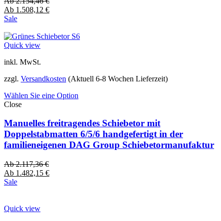
Ab
2.154,46
€
Ab
1.508,12
€
Sale
Quick view
inkl. MwSt.
zzgl.
Versandkosten
(Aktuell 6-8 Wochen Lieferzeit)
Wählen Sie eine Option
Close
Manuelles freitragendes Schiebetor mit
Doppelstabmatten 6/5/6 handgefertigt in der
familieneigenen DAG Group Schiebetormanufaktur
Ab
2.117,36
€
Ab
1.482,15
€
Sale
Quick view