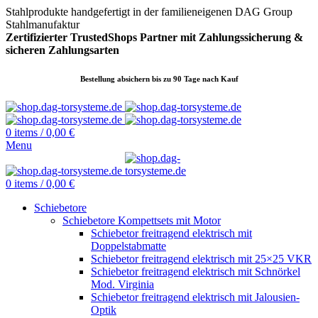
Stahlprodukte handgefertigt in der familieneigenen DAG Group
Stahlmanufaktur
Zertifizierter TrustedShops Partner mit Zahlungssicherung &
sicheren
Zahlungsarten
Bestellung absichern bis zu 90 Tage nach Kauf
0
items
/
0,00
€
Menu
0
items
/
0,00
€
Schiebetore
Schiebetore Kompettsets mit Motor
Schiebetor freitragend elektrisch mit
Doppelstabmatte
Schiebetor freitragend elektrisch mit 25×25 VKR
Schiebetor freitragend elektrisch mit Schnörkel
Mod. Virginia
Schiebetor freitragend elektrisch mit Jalousien-
Optik