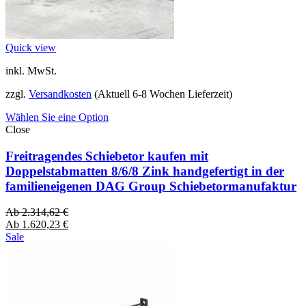
Quick view
inkl. MwSt.
zzgl.
Versandkosten
(Aktuell 6-8 Wochen Lieferzeit)
Wählen Sie eine Option
Close
Freitragendes Schiebetor kaufen mit
Doppelstabmatten 8/6/8 Zink handgefertigt in der
familieneigenen DAG Group Schiebetormanufaktur
Ab
2.314,62
€
Ab
1.620,23
€
Sale