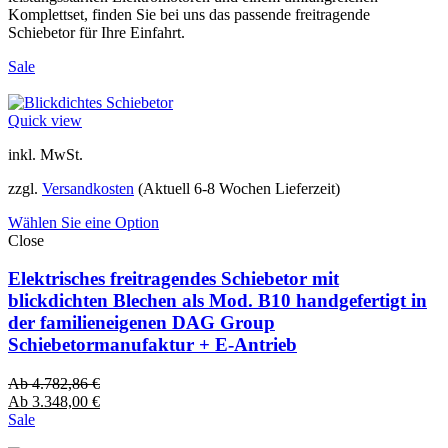
Komplettset, finden Sie bei uns das passende freitragende
Schiebetor für Ihre Einfahrt.
Sale
Quick view
inkl. MwSt.
zzgl.
Versandkosten
(Aktuell 6-8 Wochen Lieferzeit)
Wählen Sie eine Option
Close
Elektrisches freitragendes Schiebetor mit
blickdichten Blechen als Mod. B10 handgefertigt in
der familieneigenen DAG Group
Schiebetormanufaktur + E-Antrieb
Ab
4.782,86
€
Ab
3.348,00
€
Sale