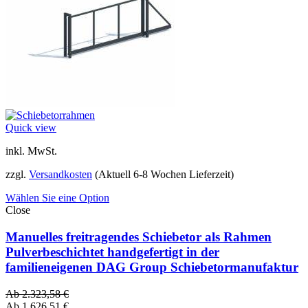
Quick view
inkl. MwSt.
zzgl.
Versandkosten
(Aktuell 6-8 Wochen Lieferzeit)
Wählen Sie eine Option
Close
Manuelles freitragendes Schiebetor als Rahmen
Pulverbeschichtet handgefertigt in der
familieneigenen DAG Group Schiebetormanufaktur
Ab
2.323,58
€
Ab
1.626,51
€