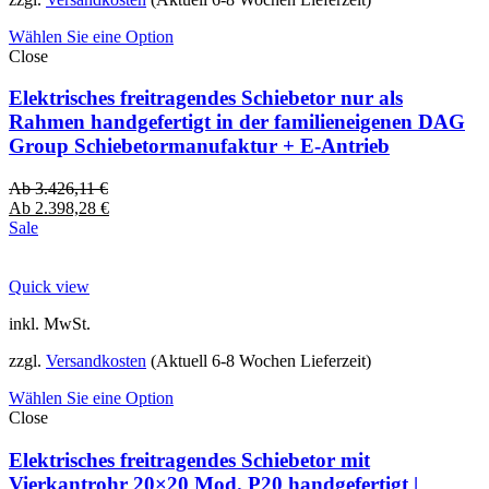
Wählen Sie eine Option
Close
Elektrisches freitragendes Schiebetor nur als
Rahmen handgefertigt in der familieneigenen DAG
Group Schiebetormanufaktur + E-Antrieb
Ab
3.426,11
€
Ab
2.398,28
€
Sale
Quick view
inkl. MwSt.
zzgl.
Versandkosten
(Aktuell 6-8 Wochen Lieferzeit)
Wählen Sie eine Option
Close
Elektrisches freitragendes Schiebetor mit
Vierkantrohr 20×20 Mod. P20 handgefertigt |