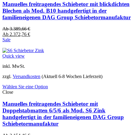
Manuelles freitragendes Schiebetor mit blickdichten
Blechen als Mod. B10 handgefertigt in der
familieneigenen DAG Group Schiebetormanufaktur
Ab
3.389,66
€
Ab
2.372,76
€
Sale
Quick view
inkl. MwSt.
zzgl.
Versandkosten
(Aktuell 6-8 Wochen Lieferzeit)
Wählen Sie eine Option
Close
Manuelles freitragendes Schiebetor mit
Doppelstabmatten 6/5/6 als Mod. S6 Zink
handgefertigt in der familieneigenen DAG Group
Schiebetormanufaktur