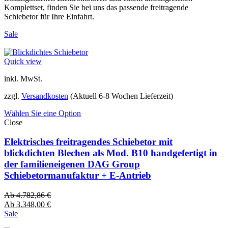
Komplettset, finden Sie bei uns das passende freitragende
Schiebetor für Ihre Einfahrt.
Sale
Quick view
inkl. MwSt.
zzgl.
Versandkosten
(Aktuell 6-8 Wochen Lieferzeit)
Wählen Sie eine Option
Close
Elektrisches freitragendes Schiebetor mit
blickdichten Blechen als Mod. B10 handgefertigt in
der familieneigenen DAG Group
Schiebetormanufaktur + E-Antrieb
Ab
4.782,86
€
Ab
3.348,00
€
Sale