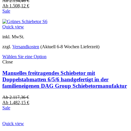
Ab
2.154,46
€
Ab
1.508,12
€
Sale
Quick view
inkl. MwSt.
zzgl.
Versandkosten
(Aktuell 6-8 Wochen Lieferzeit)
Wählen Sie eine Option
Close
Manuelles freitragendes Schiebetor mit
Doppelstabmatten 6/5/6 handgefertigt in der
familieneigenen DAG Group Schiebetormanufaktur
Ab
2.117,36
€
Ab
1.482,15
€
Sale
Quick view