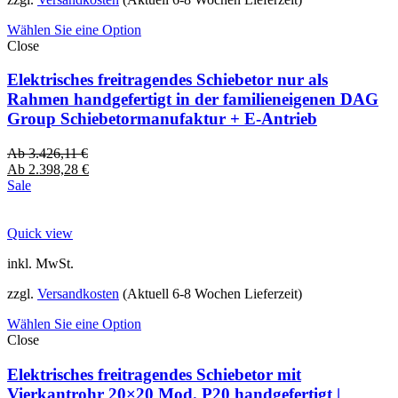
Wählen Sie eine Option
Close
Elektrisches freitragendes Schiebetor nur als
Rahmen handgefertigt in der familieneigenen DAG
Group Schiebetormanufaktur + E-Antrieb
Ab
3.426,11
€
Ab
2.398,28
€
Sale
Quick view
inkl. MwSt.
zzgl.
Versandkosten
(Aktuell 6-8 Wochen Lieferzeit)
Wählen Sie eine Option
Close
Elektrisches freitragendes Schiebetor mit
Vierkantrohr 20×20 Mod. P20 handgefertigt |