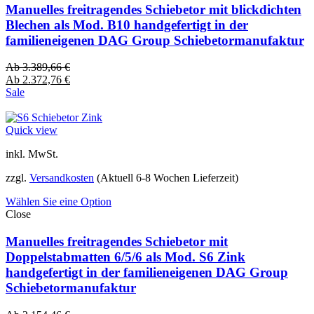
Manuelles freitragendes Schiebetor mit blickdichten
Blechen als Mod. B10 handgefertigt in der
familieneigenen DAG Group Schiebetormanufaktur
Ab
3.389,66
€
Ab
2.372,76
€
Sale
Quick view
inkl. MwSt.
zzgl.
Versandkosten
(Aktuell 6-8 Wochen Lieferzeit)
Wählen Sie eine Option
Close
Manuelles freitragendes Schiebetor mit
Doppelstabmatten 6/5/6 als Mod. S6 Zink
handgefertigt in der familieneigenen DAG Group
Schiebetormanufaktur