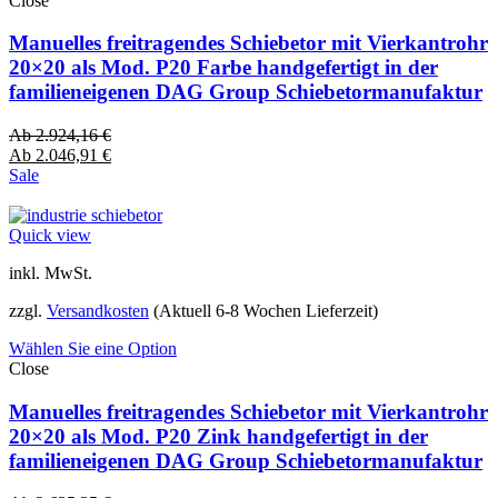
Close
Manuelles freitragendes Schiebetor mit Vierkantrohr
20×20 als Mod. P20 Farbe handgefertigt in der
familieneigenen DAG Group Schiebetormanufaktur
Ab
2.924,16
€
Ab
2.046,91
€
Sale
Quick view
inkl. MwSt.
zzgl.
Versandkosten
(Aktuell 6-8 Wochen Lieferzeit)
Wählen Sie eine Option
Close
Manuelles freitragendes Schiebetor mit Vierkantrohr
20×20 als Mod. P20 Zink handgefertigt in der
familieneigenen DAG Group Schiebetormanufaktur