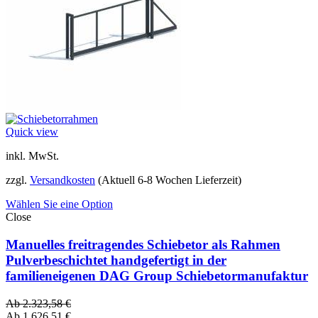
Quick view
inkl. MwSt.
zzgl.
Versandkosten
(Aktuell 6-8 Wochen Lieferzeit)
Wählen Sie eine Option
Close
Manuelles freitragendes Schiebetor als Rahmen
Pulverbeschichtet handgefertigt in der
familieneigenen DAG Group Schiebetormanufaktur
Ab
2.323,58
€
Ab
1.626,51
€