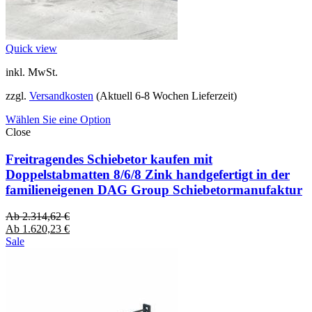
Quick view
inkl. MwSt.
zzgl.
Versandkosten
(Aktuell 6-8 Wochen Lieferzeit)
Wählen Sie eine Option
Close
Freitragendes Schiebetor kaufen mit
Doppelstabmatten 8/6/8 Zink handgefertigt in der
familieneigenen DAG Group Schiebetormanufaktur
Ab
2.314,62
€
Ab
1.620,23
€
Sale