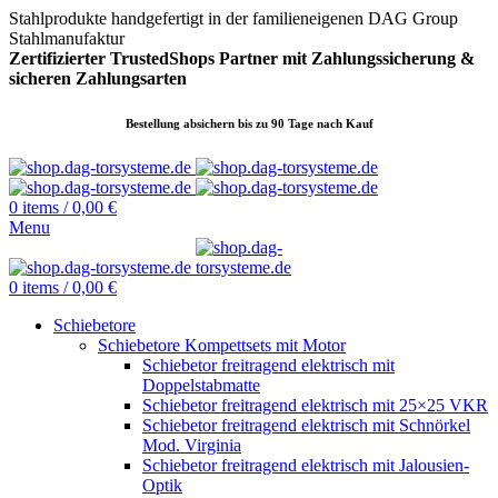
Stahlprodukte handgefertigt in der familieneigenen DAG Group
Stahlmanufaktur
Zertifizierter TrustedShops Partner mit Zahlungssicherung &
sicheren
Zahlungsarten
Bestellung absichern bis zu 90 Tage nach Kauf
0
items
/
0,00
€
Menu
0
items
/
0,00
€
Schiebetore
Schiebetore Kompettsets mit Motor
Schiebetor freitragend elektrisch mit
Doppelstabmatte
Schiebetor freitragend elektrisch mit 25×25 VKR
Schiebetor freitragend elektrisch mit Schnörkel
Mod. Virginia
Schiebetor freitragend elektrisch mit Jalousien-
Optik