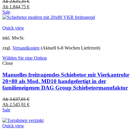
Ab
2.635,35
€
Ab
1.844,75
€
Sale
Quick view
inkl. MwSt.
zzgl.
Versandkosten
(Aktuell 6-8 Wochen Lieferzeit)
Wählen Sie eine Option
Close
Manuelles freitragendes Schiebetor mit Vierkantrohr
20×80 als Mod. MD10 handgefertigt in der
familieneigenen DAG Group Schiebetormanufaktur
Ab
3.637,01
€
Ab
2.545,91
€
Sale
Quick view