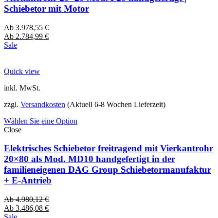
Schiebetor mit Motor
Ab
3.978,55
€
Ab
2.784,99
€
Sale
Quick view
inkl. MwSt.
zzgl.
Versandkosten
(Aktuell 6-8 Wochen Lieferzeit)
Wählen Sie eine Option
Close
Elektrisches Schiebetor freitragend mit Vierkantrohr
20×80 als Mod. MD10 handgefertigt in der
familieneigenen DAG Group Schiebetormanufaktur
+ E-Antrieb
Ab
4.980,12
€
Ab
3.486,08
€
Sale