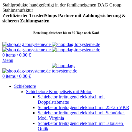
Stahlprodukte handgefertigt in der familieneigenen DAG Group
Stahlmanufaktur
Zertifizierter TrustedShops Partner mit Zahlungssicherung &
sicheren
Zahlungsarten
Bestellung absichern bis zu 90 Tage nach Kauf
0
items
/
0,00
€
Menu
0
items
/
0,00
€
Schiebetore
Schiebetore Kompettsets mit Motor
Schiebetor freitragend elektrisch mit
Doppelstabmatte
Schiebetor freitragend elektrisch mit 25×25 VKR
Schiebetor freitragend elektrisch mit Schnörkel
Mod. Virginia
Schiebetor freitragend elektrisch mit Jalousien-
Optik