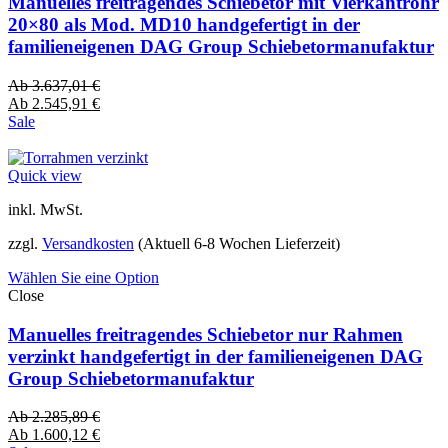
Manuelles freitragendes Schiebetor mit Vierkantrohr
20×80 als Mod. MD10 handgefertigt in der
familieneigenen DAG Group Schiebetormanufaktur
Ab
3.637,01
€
Ab
2.545,91
€
Sale
Quick view
inkl. MwSt.
zzgl.
Versandkosten
(Aktuell 6-8 Wochen Lieferzeit)
Wählen Sie eine Option
Close
Manuelles freitragendes Schiebetor nur Rahmen
verzinkt handgefertigt in der familieneigenen DAG
Group Schiebetormanufaktur
Ab
2.285,89
€
Ab
1.600,12
€