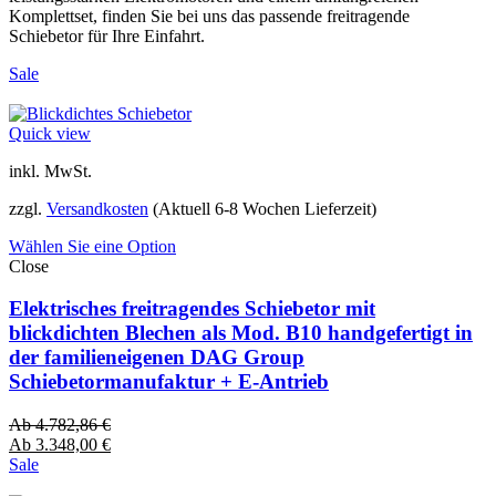
Komplettset, finden Sie bei uns das passende freitragende
Schiebetor für Ihre Einfahrt.
Sale
Quick view
inkl. MwSt.
zzgl.
Versandkosten
(Aktuell 6-8 Wochen Lieferzeit)
Wählen Sie eine Option
Close
Elektrisches freitragendes Schiebetor mit
blickdichten Blechen als Mod. B10 handgefertigt in
der familieneigenen DAG Group
Schiebetormanufaktur + E-Antrieb
Ab
4.782,86
€
Ab
3.348,00
€
Sale