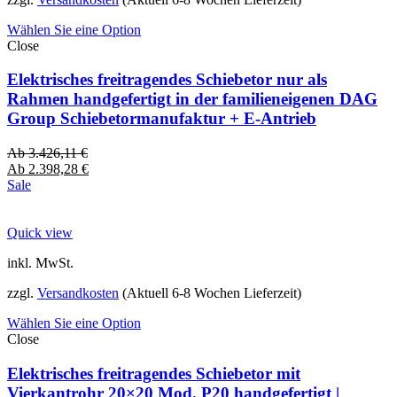
Wählen Sie eine Option
Close
Elektrisches freitragendes Schiebetor nur als
Rahmen handgefertigt in der familieneigenen DAG
Group Schiebetormanufaktur + E-Antrieb
Ab
3.426,11
€
Ab
2.398,28
€
Sale
Quick view
inkl. MwSt.
zzgl.
Versandkosten
(Aktuell 6-8 Wochen Lieferzeit)
Wählen Sie eine Option
Close
Elektrisches freitragendes Schiebetor mit
Vierkantrohr 20×20 Mod. P20 handgefertigt |