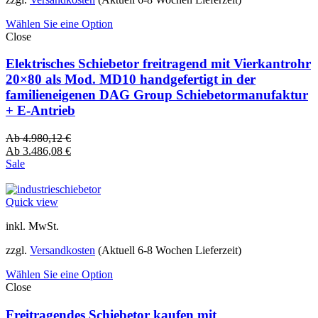
Wählen Sie eine Option
Close
Elektrisches Schiebetor freitragend mit Vierkantrohr
20×80 als Mod. MD10 handgefertigt in der
familieneigenen DAG Group Schiebetormanufaktur
+ E-Antrieb
Ab
4.980,12
€
Ab
3.486,08
€
Sale
Quick view
inkl. MwSt.
zzgl.
Versandkosten
(Aktuell 6-8 Wochen Lieferzeit)
Wählen Sie eine Option
Close
Freitragendes Schiebetor kaufen mit