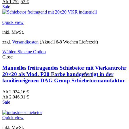
Ab
1.752,52
€
Sale
Quick view
inkl. MwSt.
zzgl.
Versandkosten
(Aktuell 6-8 Wochen Lieferzeit)
Wählen Sie eine Option
Close
Manuelles freitragendes Schiebetor mit Vierkantrohr
20×20 als Mod. P20 Farbe handgefertigt in der
familieneigenen DAG Group Schiebetormanufaktur
Ab
2.924,16
€
Ab
2.046,91
€
Sale
Quick view
inkl. MwSt.