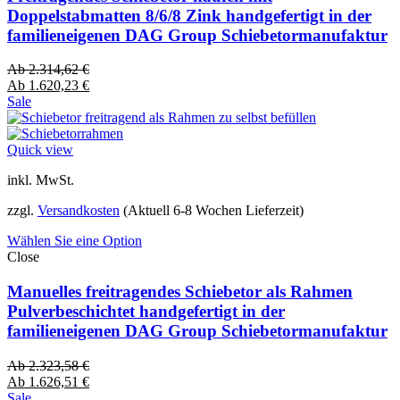
Doppelstabmatten 8/6/8 Zink handgefertigt in der
familieneigenen DAG Group Schiebetormanufaktur
Ab
2.314,62
€
Ab
1.620,23
€
Sale
Quick view
inkl. MwSt.
zzgl.
Versandkosten
(Aktuell 6-8 Wochen Lieferzeit)
Wählen Sie eine Option
Close
Manuelles freitragendes Schiebetor als Rahmen
Pulverbeschichtet handgefertigt in der
familieneigenen DAG Group Schiebetormanufaktur
Ab
2.323,58
€
Ab
1.626,51
€
Sale