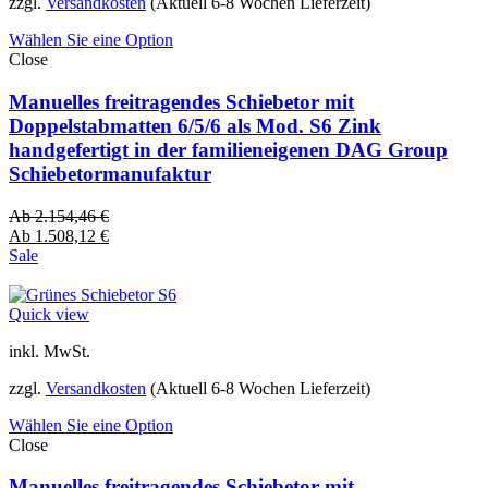
zzgl.
Versandkosten
(Aktuell 6-8 Wochen Lieferzeit)
Wählen Sie eine Option
Close
Manuelles freitragendes Schiebetor mit
Doppelstabmatten 6/5/6 als Mod. S6 Zink
handgefertigt in der familieneigenen DAG Group
Schiebetormanufaktur
Ab
2.154,46
€
Ab
1.508,12
€
Sale
Quick view
inkl. MwSt.
zzgl.
Versandkosten
(Aktuell 6-8 Wochen Lieferzeit)
Wählen Sie eine Option
Close
Manuelles freitragendes Schiebetor mit