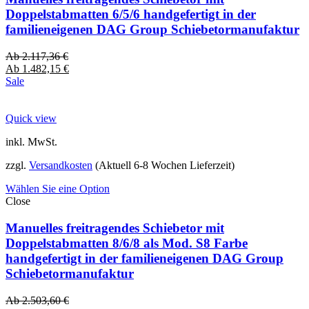
Doppelstabmatten 6/5/6 handgefertigt in der
familieneigenen DAG Group Schiebetormanufaktur
Ab
2.117,36
€
Ab
1.482,15
€
Sale
Quick view
inkl. MwSt.
zzgl.
Versandkosten
(Aktuell 6-8 Wochen Lieferzeit)
Wählen Sie eine Option
Close
Manuelles freitragendes Schiebetor mit
Doppelstabmatten 8/6/8 als Mod. S8 Farbe
handgefertigt in der familieneigenen DAG Group
Schiebetormanufaktur
Ab
2.503,60
€