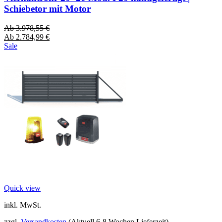
Schiebetor mit Motor
Ab
3.978,55
€
Ab
2.784,99
€
Sale
Quick view
inkl. MwSt.
zzgl.
Versandkosten
(Aktuell 6-8 Wochen Lieferzeit)