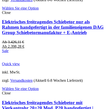
Wählen Sie eine Option
Close
Elektrisches freitragendes Schiebetor nur als
Rahmen handgefertigt in der familieneigenen DAG
Group Schiebetormanufaktur + E-Antrieb
Ab
3.426,11
€
Ab
2.398,28
€
Sale
Quick view
inkl. MwSt.
zzgl.
Versandkosten
(Aktuell 6-8 Wochen Lieferzeit)
Wählen Sie eine Option
Close
Elektrisches freitragendes Schiebetor mit
Vierkantrohr 20×20 Mod. P20 handgefertigt |