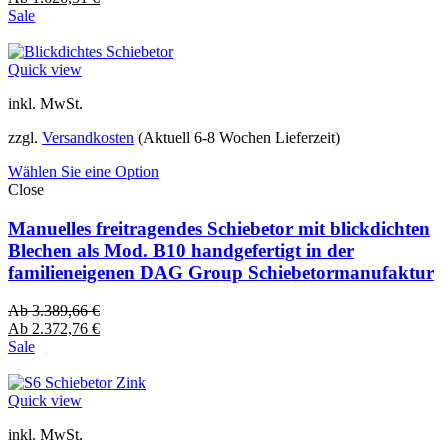
Sale
Quick view
inkl. MwSt.
zzgl.
Versandkosten
(Aktuell 6-8 Wochen Lieferzeit)
Wählen Sie eine Option
Close
Manuelles freitragendes Schiebetor mit blickdichten
Blechen als Mod. B10 handgefertigt in der
familieneigenen DAG Group Schiebetormanufaktur
Ab
3.389,66
€
Ab
2.372,76
€
Sale
Quick view
inkl. MwSt.