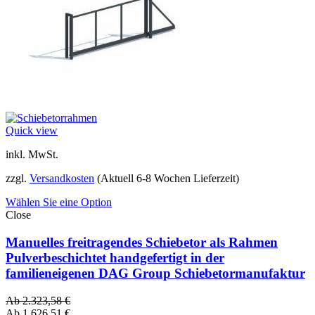
Quick view
inkl. MwSt.
zzgl.
Versandkosten
(Aktuell 6-8 Wochen Lieferzeit)
Wählen Sie eine Option
Close
Manuelles freitragendes Schiebetor als Rahmen
Pulverbeschichtet handgefertigt in der
familieneigenen DAG Group Schiebetormanufaktur
Ab
2.323,58
€
Ab
1.626,51
€