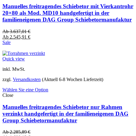
Manuelles freitragendes Schiebetor mit Vierkantrohr
20×80 als Mod. MD10 handgefertigt in der
familieneigenen DAG Group Schiebetormanufaktur
Ab
3.637,01
€
Ab
2.545,91
€
Sale
Quick view
inkl. MwSt.
zzgl.
Versandkosten
(Aktuell 6-8 Wochen Lieferzeit)
Wählen Sie eine Option
Close
Manuelles freitragendes Schiebetor nur Rahmen
verzinkt handgefertigt in der familieneigenen DAG
Group Schiebetormanufaktur
Ab
2.285,89
€