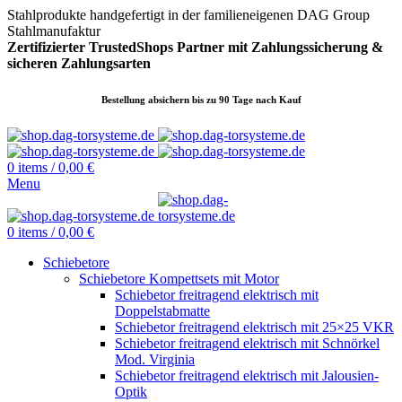
Stahlprodukte handgefertigt in der familieneigenen DAG Group
Stahlmanufaktur
Zertifizierter TrustedShops Partner mit Zahlungssicherung &
sicheren
Zahlungsarten
Bestellung absichern bis zu 90 Tage nach Kauf
0
items
/
0,00
€
Menu
0
items
/
0,00
€
Schiebetore
Schiebetore Kompettsets mit Motor
Schiebetor freitragend elektrisch mit
Doppelstabmatte
Schiebetor freitragend elektrisch mit 25×25 VKR
Schiebetor freitragend elektrisch mit Schnörkel
Mod. Virginia
Schiebetor freitragend elektrisch mit Jalousien-
Optik