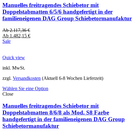
Manuelles freitragendes Schiebetor mit
Doppelstabmatten 6/5/6 handgefertigt in der
familieneigenen DAG Group Schiebetormanufaktur
Ab
2.117,36
€
Ab
1.482,15
€
Sale
Quick view
inkl. MwSt.
zzgl.
Versandkosten
(Aktuell 6-8 Wochen Lieferzeit)
Wählen Sie eine Option
Close
Manuelles freitragendes Schiebetor mit
Doppelstabmatten 8/6/8 als Mod. S8 Farbe
handgefertigt in der familieneigenen DAG Group
Schiebetormanufaktur