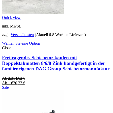
Quick view
inkl. MwSt.
zzgl.
Versandkosten
(Aktuell 6-8 Wochen Lieferzeit)
Wählen Sie eine Option
Close
Freitragendes Schiebetor kaufen mit
Doppelstabmatten 8/6/8 Zink handgefertigt in der
familieneigenen DAG Group Schiebetormanufaktur
Ab
2.314,62
€
Ab
1.620,23
€
Sale