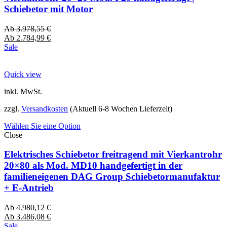
Schiebetor mit Motor
Ab
3.978,55
€
Ab
2.784,99
€
Sale
Quick view
inkl. MwSt.
zzgl.
Versandkosten
(Aktuell 6-8 Wochen Lieferzeit)
Wählen Sie eine Option
Close
Elektrisches Schiebetor freitragend mit Vierkantrohr
20×80 als Mod. MD10 handgefertigt in der
familieneigenen DAG Group Schiebetormanufaktur
+ E-Antrieb
Ab
4.980,12
€
Ab
3.486,08
€
Sale