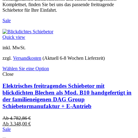
Komplettset, finden Sie bei uns das passende freitragende
Schiebetor für Ihre Einfahrt.
Sale
Quick view
inkl. MwSt.
zzgl.
Versandkosten
(Aktuell 6-8 Wochen Lieferzeit)
Wählen Sie eine Option
Close
Elektrisches freitragendes Schiebetor mit
blickdichten Blechen als Mod. B10 handgefertigt in
der familieneigenen DAG Group
Schiebetormanufaktur + E-Antrieb
Ab
4.782,86
€
Ab
3.348,00
€
Sale