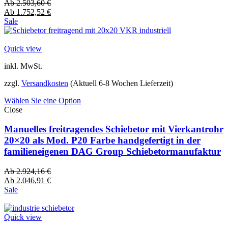
Ab
2.503,60
€
Ab
1.752,52
€
Sale
Quick view
inkl. MwSt.
zzgl.
Versandkosten
(Aktuell 6-8 Wochen Lieferzeit)
Wählen Sie eine Option
Close
Manuelles freitragendes Schiebetor mit Vierkantrohr
20×20 als Mod. P20 Farbe handgefertigt in der
familieneigenen DAG Group Schiebetormanufaktur
Ab
2.924,16
€
Ab
2.046,91
€
Sale
Quick view