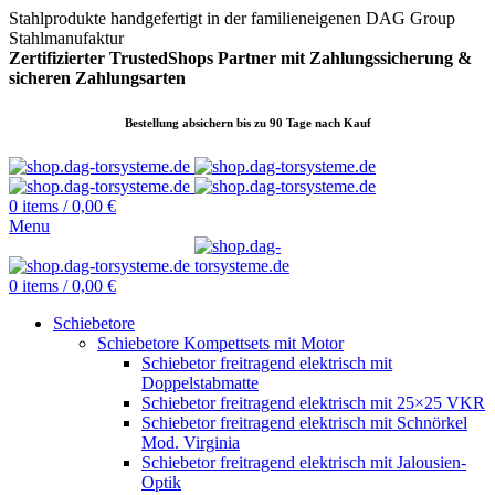
Stahlprodukte handgefertigt in der familieneigenen DAG Group
Stahlmanufaktur
Zertifizierter TrustedShops Partner mit Zahlungssicherung &
sicheren
Zahlungsarten
Bestellung absichern bis zu 90 Tage nach Kauf
0
items
/
0,00
€
Menu
0
items
/
0,00
€
Schiebetore
Schiebetore Kompettsets mit Motor
Schiebetor freitragend elektrisch mit
Doppelstabmatte
Schiebetor freitragend elektrisch mit 25×25 VKR
Schiebetor freitragend elektrisch mit Schnörkel
Mod. Virginia
Schiebetor freitragend elektrisch mit Jalousien-
Optik