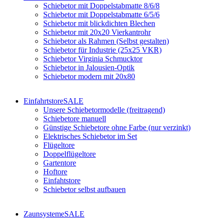
Schiebetor mit Doppelstabmatte 8/6/8
Schiebetor mit Doppelstabmatte 6/5/6
Schiebetor mit blickdichten Blechen
Schiebetor mit 20x20 Vierkantrohr
Schiebetor als Rahmen (Selbst gestalten)
Schiebetor für Industrie (25x25 VKR)
Schiebetor Virginia Schmucktor
Schiebetor in Jalousien-Optik
Schiebetor modern mit 20x80
Einfahrtstore
SALE
Unsere Schiebetormodelle (freitragend)
Schiebetore manuell
Günstige Schiebetore ohne Farbe (nur verzinkt)
Elektrisches Schiebetor im Set
Flügeltore
Doppelflügeltore
Gartentore
Hoftore
Einfahtstore
Schiebetor selbst aufbauen
Zaunsysteme
SALE