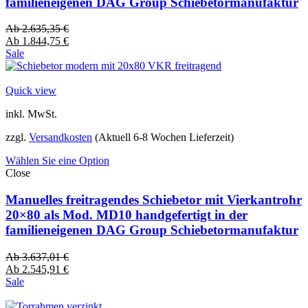
familieneigenen DAG Group Schiebetormanufaktur
Ab
2.635,35
€
Ab
1.844,75
€
Sale
Quick view
inkl. MwSt.
zzgl.
Versandkosten
(Aktuell 6-8 Wochen Lieferzeit)
Wählen Sie eine Option
Close
Manuelles freitragendes Schiebetor mit Vierkantrohr
20×80 als Mod. MD10 handgefertigt in der
familieneigenen DAG Group Schiebetormanufaktur
Ab
3.637,01
€
Ab
2.545,91
€
Sale