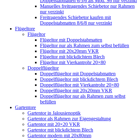
Doppelstabmatten 6/5/6 als Mod. S6 nur verzinkt
Manuelles freitragendes Schiebetor nur Rahmen
nur verzinkt
Freitragendes Schiebetor kaufen mit
Doppelstabmatten 8/6/8 nur verzinkt
Flügeltore
Flügeltor
Flügeltor mit Doppelstabmatten
Flügeltor nur als Rahmen zum selbst befüllen
Flügeltor mit 20x20mm VKR
Flügeltor mit blickdichtem Blech
Flügeltor mit Vierkantrohr 20×80
Doppelflügeltor
Doppelflügeltor mit Doppelstabmatten
Doppelflügeltor mit blickdichtem Blech
Doppelflügeltor mit Vierkantrohr 20×80
Doppelflügeltor mit 20x20mm VKR
Doppelflügeltor nur als Rahmen zum selbst
befüllen
Gartentore
Gartentor in Jalousienoptik
Gartentor als Rahmen zur Eigengestaltung
Gartentor mit 20×20 VKR
Gartentor mit blickdichtem Blech
Gartentor modern mit 20x80mm