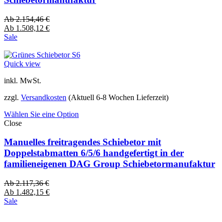
Ab
2.154,46
€
Ab
1.508,12
€
Sale
Quick view
inkl. MwSt.
zzgl.
Versandkosten
(Aktuell 6-8 Wochen Lieferzeit)
Wählen Sie eine Option
Close
Manuelles freitragendes Schiebetor mit
Doppelstabmatten 6/5/6 handgefertigt in der
familieneigenen DAG Group Schiebetormanufaktur
Ab
2.117,36
€
Ab
1.482,15
€
Sale