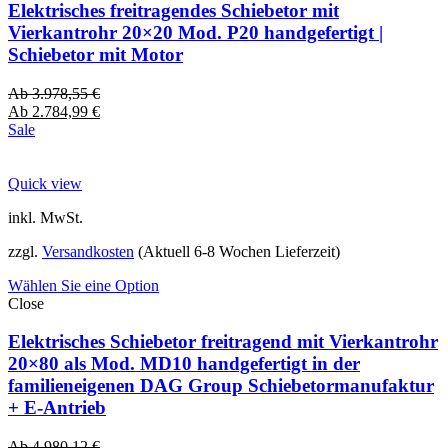
Elektrisches freitragendes Schiebetor mit
Vierkantrohr 20×20 Mod. P20 handgefertigt |
Schiebetor mit Motor
Ab
3.978,55
€
Ab
2.784,99
€
Sale
Quick view
inkl. MwSt.
zzgl.
Versandkosten
(Aktuell 6-8 Wochen Lieferzeit)
Wählen Sie eine Option
Close
Elektrisches Schiebetor freitragend mit Vierkantrohr
20×80 als Mod. MD10 handgefertigt in der
familieneigenen DAG Group Schiebetormanufaktur
+ E-Antrieb
Ab
4.980,12
€