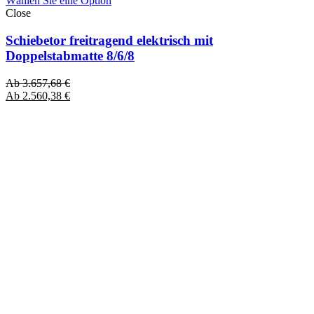
Wählen Sie eine Option
Close
Schiebetor freitragend elektrisch mit
Doppelstabmatte 8/6/8
Ab
3.657,68
€
Ab
2.560,38
€