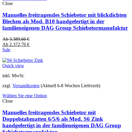
Close
Manuelles freitragendes Schiebetor mit blickdichten
Blechen als Mod. B10 handgefertigt in der
familieneigenen DAG Group Schiebetormanufaktur
Ab
3.389,66
€
Ab
2.372,76
€
Sale
Quick view
inkl. MwSt.
zzgl.
Versandkosten
(Aktuell 6-8 Wochen Lieferzeit)
Wählen Sie eine Option
Close
Manuelles freitragendes Schiebetor mit
Doppelstabmatten 6/5/6 als Mod. S6 Zink
handgefertigt in der familieneigenen DAG Group
Schiebetormanufaktur